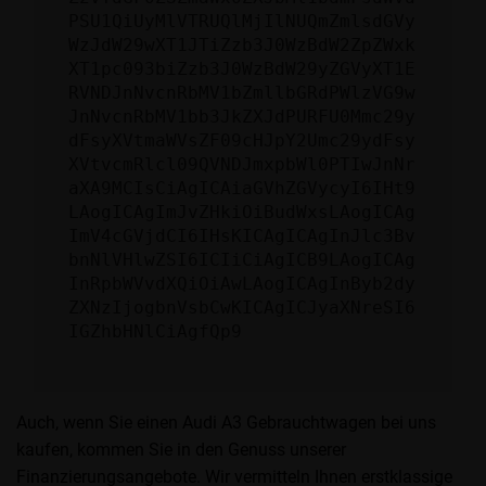
PSU1QiUyMlVTRUQlMjIlNUQmZmlsdGVy
WzJdW29wXT1JTiZzb3J0WzBdW2ZpZWxk
XT1pc093biZzb3J0WzBdW29yZGVyXT1E
RVNDJnNvcnRbMV1bZmllbGRdPWlzVG9w
JnNvcnRbMV1bb3JkZXJdPURFU0Mmc29y
dFsyXVtmaWVsZF09cHJpY2Umc29ydFsy
XVtvcmRlcl09QVNDJmxpbWl0PTIwJnNr
aXA9MCIsCiAgICAiaGVhZGVycyI6IHt9
LAogICAgImJvZHkiOiBudWxsLAogICAg
ImV4cGVjdCI6IHsKICAgICAgInJlc3Bv
bnNlVHlwZSI6ICIiCiAgICB9LAogICAg
InRpbWVvdXQiOiAwLAogICAgInByb2dy
ZXNzIjogbnVsbCwKICAgICJyaXNreSI6
IGZhbHNlCiAgfQp9
Auch, wenn Sie einen Audi A3 Gebrauchtwagen bei uns
kaufen, kommen Sie in den Genuss unserer
Finanzierungsangebote. Wir vermitteln Ihnen erstklassige