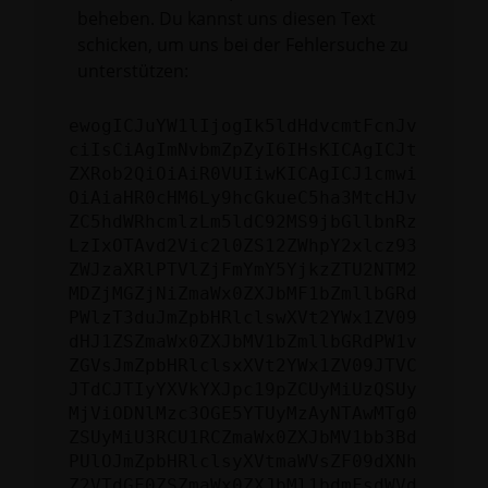
beheben. Du kannst uns diesen Text
schicken, um uns bei der Fehlersuche zu
unterstützen:
ewogICJuYW1lIjogIk5ldHdvcmtFcnJv
ciIsCiAgImNvbmZpZyI6IHsKICAgICJt
ZXRob2QiOiAiR0VUIiwKICAgICJ1cmwi
OiAiaHR0cHM6Ly9hcGkueC5ha3MtcHJv
ZC5hdWRhcmlzLm5ldC92MS9jbGllbnRz
LzIxOTAvd2Vic2l0ZS12ZWhpY2xlcz93
ZWJzaXRlPTVlZjFmYmY5YjkzZTU2NTM2
MDZjMGZjNiZmaWx0ZXJbMF1bZmllbGRd
PWlzT3duJmZpbHRlclswXVt2YWx1ZV09
dHJ1ZSZmaWx0ZXJbMV1bZmllbGRdPW1v
ZGVsJmZpbHRlclsxXVt2YWx1ZV09JTVC
JTdCJTIyYXVkYXJpc19pZCUyMiUzQSUy
MjViODNlMzc3OGE5YTUyMzAyNTAwMTg0
ZSUyMiU3RCU1RCZmaWx0ZXJbMV1bb3Bd
PUlOJmZpbHRlclsyXVtmaWVsZF09dXNh
Z2VTdGF0ZSZmaWx0ZXJbMl1bdmFsdWVd