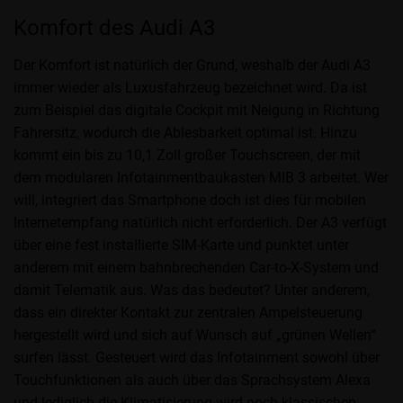
Komfort des Audi A3
Der Komfort ist natürlich der Grund, weshalb der Audi A3
immer wieder als Luxusfahrzeug bezeichnet wird. Da ist
zum Beispiel das digitale Cockpit mit Neigung in Richtung
Fahrersitz, wodurch die Ablesbarkeit optimal ist. Hinzu
kommt ein bis zu 10,1 Zoll großer Touchscreen, der mit
dem modularen Infotainmentbaukasten MIB 3 arbeitet. Wer
will, integriert das Smartphone doch ist dies für mobilen
Internetempfang natürlich nicht erforderlich. Der A3 verfügt
über eine fest installierte SIM-Karte und punktet unter
anderem mit einem bahnbrechenden Car-to-X-System und
damit Telematik aus. Was das bedeutet? Unter anderem,
dass ein direkter Kontakt zur zentralen Ampelsteuerung
hergestellt wird und sich auf Wunsch auf „grünen Wellen“
surfen lässt. Gesteuert wird das Infotainment sowohl über
Touchfunktionen als auch über das Sprachsystem Alexa
und lediglich die Klimatisierung wird noch klassischen