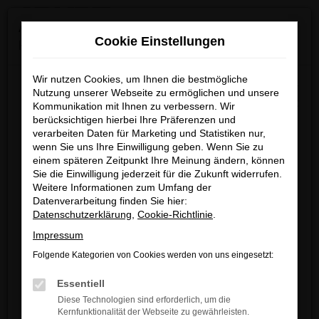
0
Zum
×
Achtung: Wichtige Mitteilung für Händler und
Hauptinhalt
Cookie Einstellungen
Kunden
springen
Startseite
Mönchengladbach
Audi
Audi A3
A3
Gebrauchtwagen kaufen | Lieferservice nach Mönchengladbach
Wir nutzen Cookies, um Ihnen die bestmögliche
Wir möchten darüber informieren, dass betrügerische E-
Nutzung unserer Webseite zu ermöglichen und unsere
Mails im Umlauf sind, die in unserem Namen verschickt
Kommunikation mit Ihnen zu verbessern. Wir
berücksichtigen hierbei Ihre Präferenzen und
werden.
A3 Gebrauchtwagen
verarbeiten Daten für Marketing und Statistiken nur,
Diese E-Mails enthalten gefälschte Informationen (z.B.
wenn Sie uns Ihre Einwilligung geben. Wenn Sie zu
kaufen | Lieferservice
Rabattaktionen, Nachlässe, Sonderangebote) zu
einem späteren Zeitpunkt Ihre Meinung ändern, können
unseren Angeboten und sind nicht von ARNDT
Sie die Einwilligung jederzeit für die Zukunft widerrufen.
nach Mönchengladbach
Weitere Informationen zum Umfang der
autorisiert oder versandt.
Datenverarbeitung finden Sie hier:
Wir nehmen die Sicherheit unserer Kundinnen und
Datenschutzerklärung
,
Cookie-Richtlinie
.
AUDI A3 GEBRAUCHTWAGEN –
Kunden sehr ernst und möchten sicher vor
Impressum
DIE GÜNSTIGSTE WAHL FÜR
betrügerischen Aktivitäten schützen.
Folgende Kategorien von Cookies werden von uns eingesetzt:
MÖNCHENGLADBACH
Wenn Sie unsicher sind, rufen Sie bitte einen unserer
Essentiell
Verkaufsberater an.
Diese Technologien sind erforderlich, um die
Ein Audi A3 Gebrauchtwagen lohnt sich. Für Ihre Mobilität
Kernfunktionalität der Webseite zu gewährleisten.
Unsere Kontaktdaten