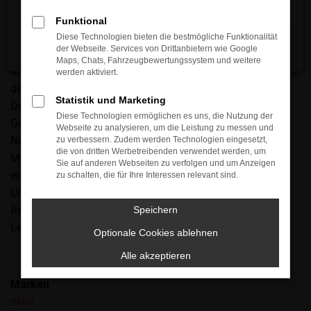
in Mönchengladbach handelt es sich um eine perfekte
Wahl, denn dieses Modell steht seit eh und je für
Funktional
Langlebigkeit und eine exzellente Wertstabilität. Mit
Diese Technologien bieten die bestmögliche Funktionalität
der Webseite. Services von Drittanbietern wie Google
Schließen
anderen Worten brauchen Sie selbst bei älteren
Maps, Chats, Fahrzeugbewertungssystem und weitere
Modellgenerationen keinerlei Abstriche hinzunehmen und
werden aktiviert.
dürfen sich auf ein rundum überzeugendes Auto freuen.
Statistik und Marketing
Der große Vorteil besteht im Preis, denn ein Audi A3
Diese Technologien ermöglichen es uns, die Nutzung der
Gebrauchtwagen ist deutlich günstiger als ein
Webseite zu analysieren, um die Leistung zu messen und
Neufahrzeug. Kundinnen und Kunden aus
zu verbessern. Zudem werden Technologien eingesetzt,
die von dritten Werbetreibenden verwendet werden, um
Mönchengladbach staunen immer wieder über unsere
Sie auf anderen Webseiten zu verfolgen und um Anzeigen
enorme Auswahl und profitieren von unserer Erfahrung.
zu schalten, die für Ihre Interessen relevant sind.
Unser Unternehmen ist seit mehr als 30 Jahren in der
Region verwurzelt und berät mit viel Kompetenz und
Speichern
Leidenschaft.
Optionale Cookies ablehnen
Alle akzeptieren
Marken
BMW