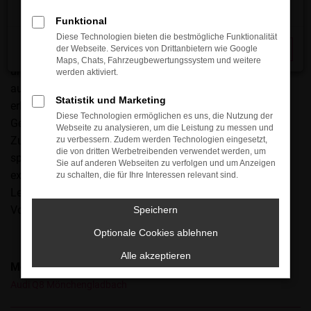
Mönchengladbach können wir gut nachvollziehen. Arndt
Automobile setzt seit vielen Jahren auf diesen Hersteller
Funktional
und bietet Ihnen ein breites Spektrum an attraktiven
Diese Technologien bieten die bestmögliche Funktionalität
der Webseite. Services von Drittanbietern wie Google
Schließen
Fahrzeugen. Sie finden uns unweit von Mönchengladbach
Maps, Chats, Fahrzeugbewertungssystem und weitere
und genießen den ausgezeichneten Service eines
werden aktiviert.
ausgewiesenen Experten für Audi. Selbstverständlich
Statistik und Marketing
erhalten Sie Ihr gewünschtes Modell bei uns sowohl als
Diese Technologien ermöglichen es uns, die Nutzung der
Gebrauchtwagen als auch in erstklassig gepflegtem
Webseite zu analysieren, um die Leistung zu messen und
Zustand. Wir sind mit einer Meisterwerkstatt für Sie da,
zu verbessern. Zudem werden Technologien eingesetzt,
die von dritten Werbetreibenden verwendet werden, um
sprechen mehrere Sprachen fließend und bieten vor allem
Sie auf anderen Webseiten zu verfolgen und um Anzeigen
exzellente Preise für Ihren Audi in Mönchengladbach.
zu schalten, die für Ihre Interessen relevant sind.
Lernen Sie uns kennen und entdecken Sie die vielen
Vorteile einer Zusammenarbeit.
Speichern
Optionale Cookies ablehnen
Alle akzeptieren
Modelle
Audi Q8 Mönchengladbach