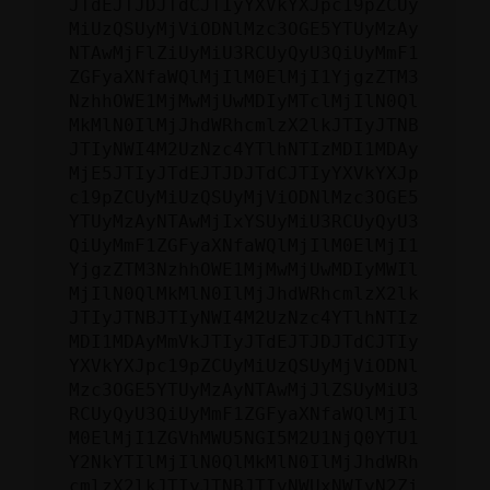
JTdEJTJDJTdCJTIyYXVkYXJpc19pZCUy
MiUzQSUyMjViODNlMzc3OGE5YTUyMzAy
NTAwMjFlZiUyMiU3RCUyQyU3QiUyMmF1
ZGFyaXNfaWQlMjIlM0ElMjI1YjgzZTM3
NzhhOWE1MjMwMjUwMDIyMTclMjIlN0Ql
MkMlN0IlMjJhdWRhcmlzX2lkJTIyJTNB
JTIyNWI4M2UzNzc4YTlhNTIzMDI1MDAy
MjE5JTIyJTdEJTJDJTdCJTIyYXVkYXJp
c19pZCUyMiUzQSUyMjViODNlMzc3OGE5
YTUyMzAyNTAwMjIxYSUyMiU3RCUyQyU3
QiUyMmF1ZGFyaXNfaWQlMjIlM0ElMjI1
YjgzZTM3NzhhOWE1MjMwMjUwMDIyMWIl
MjIlN0QlMkMlN0IlMjJhdWRhcmlzX2lk
JTIyJTNBJTIyNWI4M2UzNzc4YTlhNTIz
MDI1MDAyMmVkJTIyJTdEJTJDJTdCJTIy
YXVkYXJpc19pZCUyMiUzQSUyMjViODNl
Mzc3OGE5YTUyMzAyNTAwMjJlZSUyMiU3
RCUyQyU3QiUyMmF1ZGFyaXNfaWQlMjIl
M0ElMjI1ZGVhMWU5NGI5M2U1NjQ0YTU1
Y2NkYTIlMjIlN0QlMkMlN0IlMjJhdWRh
cmlzX2lkJTIyJTNBJTIyNWUxNWIyN2Zi