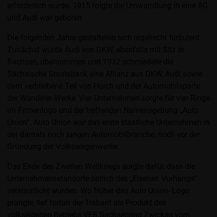
erforderlich wurde. 1915 folgte die Umwandlung in eine AG
und Audi war geboren.
Die folgenden Jahre gestalteten sich regelrecht turbulent.
Zunächst wurde Audi von DKW, ebenfalls mit Sitz in
Sachsen, übernommen und 1932 schmiedete die
Sächsische Staatsbank eine Allianz aus DKW, Audi sowie
dem verbliebene Teil von Horch und der Automobilsparte
der Wanderer-Werke. Vier Unternehmen sorgte für vier Ringe
im Firmenlogo und der treffenden Namensgebung „Auto
Union“. Auto Union war das erste staatliche Unternehmen in
der damals noch jungen Automobilbranche, noch vor der
Gründung der Volkswagenwerke.
Das Ende des Zweiten Weltkriegs sorgte dafür, dass die
Unternehmensstandorte östlich des „Eisenen Vorhangs“
verstaatlicht wurden. Wo früher das Auto Union- Logo
prangte, lief fortan der Trabant als Produkt des
volkseigenen Betriebs VEB Sachsenring Zwickau vom