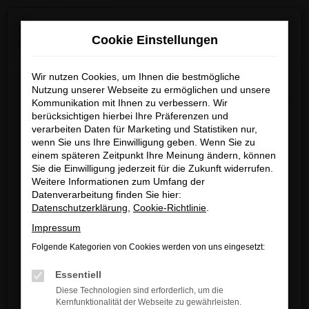
0
Zum
×
Achtung: Wichtige Mitteilung für Händler und
Hauptinhalt
Cookie Einstellungen
Kunden
springen
Startseite
Mönchengladbach
Audi kaufen & Finanzieren mit
Lieferservice nach Mönchengladbach
Wir nutzen Cookies, um Ihnen die bestmögliche
Wir möchten darüber informieren, dass betrügerische E-
Nutzung unserer Webseite zu ermöglichen und unsere
Mails im Umlauf sind, die in unserem Namen verschickt
Kommunikation mit Ihnen zu verbessern. Wir
berücksichtigen hierbei Ihre Präferenzen und
werden.
Audi kaufen & Finanzieren
verarbeiten Daten für Marketing und Statistiken nur,
Diese E-Mails enthalten gefälschte Informationen (z.B.
wenn Sie uns Ihre Einwilligung geben. Wenn Sie zu
mit Lieferservice nach
Rabattaktionen, Nachlässe, Sonderangebote) zu
einem späteren Zeitpunkt Ihre Meinung ändern, können
unseren Angeboten und sind nicht von ARNDT
Sie die Einwilligung jederzeit für die Zukunft widerrufen.
Mönchengladbach
Weitere Informationen zum Umfang der
autorisiert oder versandt.
Datenverarbeitung finden Sie hier:
Wir nehmen die Sicherheit unserer Kundinnen und
Datenschutzerklärung
,
Cookie-Richtlinie
.
JETZT IHREN GEBRAUCHTEN
Kunden sehr ernst und möchten sicher vor
Impressum
AUDI IN MÖNCHENGLADBACH
betrügerischen Aktivitäten schützen.
Folgende Kategorien von Cookies werden von uns eingesetzt:
SICHERN
Wenn Sie unsicher sind, rufen Sie bitte einen unserer
Essentiell
Verkaufsberater an.
Diese Technologien sind erforderlich, um die
Ihr Interesse für einen gebrauchten Audi in
Kernfunktionalität der Webseite zu gewährleisten.
Unsere Kontaktdaten