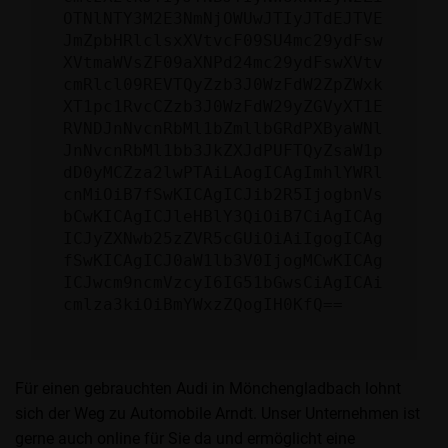
OTNlNTY3M2E3NmNjOWUwJTIyJTdEJTVE
JmZpbHRlclsxXVtvcF09SU4mc29ydFsw
XVtmaWVsZF09aXNPd24mc29ydFswXVtv
cmRlcl09REVTQyZzb3J0WzFdW2ZpZWxk
XT1pc1RvcCZzb3J0WzFdW29yZGVyXT1E
RVNDJnNvcnRbMl1bZmllbGRdPXByaWNl
JnNvcnRbMl1bb3JkZXJdPUFTQyZsaW1p
dD0yMCZza2lwPTAiLAogICAgImhlYWRl
cnMiOiB7fSwKICAgICJib2R5IjogbnVs
bCwKICAgICJleHBlY3QiOiB7CiAgICAg
ICJyZXNwb25zZVR5cGUiOiAiIgogICAg
fSwKICAgICJ0aW1lb3V0IjogMCwKICAg
ICJwcm9ncmVzcyI6IG51bGwsCiAgICAi
cmlza3kiOiBmYWxzZQogIH0KfQ==
Für einen gebrauchten Audi in Mönchengladbach lohnt
sich der Weg zu Automobile Arndt. Unser Unternehmen ist
gerne auch online für Sie da und ermöglicht eine