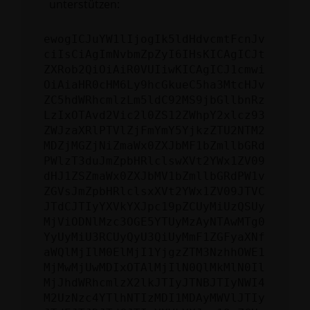
unterstützen:
ewogICJuYW1lIjogIk5ldHdvcmtFcnJv
ciIsCiAgImNvbmZpZyI6IHsKICAgICJt
ZXRob2QiOiAiR0VUIiwKICAgICJ1cmwi
OiAiaHR0cHM6Ly9hcGkueC5ha3MtcHJv
ZC5hdWRhcmlzLm5ldC92MS9jbGllbnRz
LzIxOTAvd2Vic2l0ZS12ZWhpY2xlcz93
ZWJzaXRlPTVlZjFmYmY5YjkzZTU2NTM2
MDZjMGZjNiZmaWx0ZXJbMF1bZmllbGRd
PWlzT3duJmZpbHRlclswXVt2YWx1ZV09
dHJ1ZSZmaWx0ZXJbMV1bZmllbGRdPW1v
ZGVsJmZpbHRlclsxXVt2YWx1ZV09JTVC
JTdCJTIyYXVkYXJpc19pZCUyMiUzQSUy
MjViODNlMzc3OGE5YTUyMzAyNTAwMTg0
YyUyMiU3RCUyQyU3QiUyMmF1ZGFyaXNf
aWQlMjIlM0ElMjI1YjgzZTM3NzhhOWE1
MjMwMjUwMDIxOTAlMjIlN0QlMkMlN0Il
MjJhdWRhcmlzX2lkJTIyJTNBJTIyNWI4
M2UzNzc4YTlhNTIzMDI1MDAyMWVlJTIy