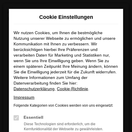
0
Zum
×
Achtung: Wichtige Mitteilung für Händler und
Hauptinhalt
Cookie Einstellungen
Kunden
springen
Startseite
Köln
VW
VW Gebrauchtwagen kaufen | Lieferservice
nach Köln
Wir nutzen Cookies, um Ihnen die bestmögliche
Wir möchten darüber informieren, dass betrügerische E-
Nutzung unserer Webseite zu ermöglichen und unsere
Mails im Umlauf sind, die in unserem Namen verschickt
Kommunikation mit Ihnen zu verbessern. Wir
berücksichtigen hierbei Ihre Präferenzen und
werden.
VW Gebrauchtwagen
verarbeiten Daten für Marketing und Statistiken nur,
Diese E-Mails enthalten gefälschte Informationen (z.B.
wenn Sie uns Ihre Einwilligung geben. Wenn Sie zu
kaufen | Lieferservice
Rabattaktionen, Nachlässe, Sonderangebote) zu
einem späteren Zeitpunkt Ihre Meinung ändern, können
unseren Angeboten und sind nicht von ARNDT
Sie die Einwilligung jederzeit für die Zukunft widerrufen.
nach Köln
Weitere Informationen zum Umfang der
autorisiert oder versandt.
Datenverarbeitung finden Sie hier:
Wir nehmen die Sicherheit unserer Kundinnen und
Datenschutzerklärung
,
Cookie-Richtlinie
.
WIE WÄRE ES MIT EINEM VW
Kunden sehr ernst und möchten sicher vor
Impressum
GEBRAUCHTWAGEN FÜR KÖLN?
betrügerischen Aktivitäten schützen.
Folgende Kategorien von Cookies werden von uns eingesetzt:
Wenn Sie unsicher sind, rufen Sie bitte einen unserer
Einen VW Gebrauchtwagen sollten Sie beim Spezialisten
Essentiell
Verkaufsberater an.
kaufen. Wir von Automobile Arndt sind seit vielen Jahren
Diese Technologien sind erforderlich, um die
Kernfunktionalität der Webseite zu gewährleisten.
auch für Kundinnen und Kunden aus Köln und Umgebung
Unsere Kontaktdaten