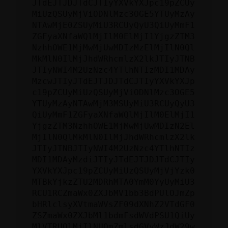
JTdEJTJDJTdCJTIyYXVkYXJpc19pZCUy
MiUzQSUyMjViODNlMzc3OGE5YTUyMzAy
NTAwMjE0ZSUyMiU3RCUyQyU3QiUyMmF1
ZGFyaXNfaWQlMjIlM0ElMjI1YjgzZTM3
NzhhOWE1MjMwMjUwMDIzMzElMjIlN0Ql
MkMlN0IlMjJhdWRhcmlzX2lkJTIyJTNB
JTIyNWI4M2UzNzc4YTlhNTIzMDI1MDAy
MzcwJTIyJTdEJTJDJTdCJTIyYXVkYXJp
c19pZCUyMiUzQSUyMjViODNlMzc3OGE5
YTUyMzAyNTAwMjM3MSUyMiU3RCUyQyU3
QiUyMmF1ZGFyaXNfaWQlMjIlM0ElMjI1
YjgzZTM3NzhhOWE1MjMwMjUwMDIzN2El
MjIlN0QlMkMlN0IlMjJhdWRhcmlzX2lk
JTIyJTNBJTIyNWI4M2UzNzc4YTlhNTIz
MDI1MDAyMzdiJTIyJTdEJTJDJTdCJTIy
YXVkYXJpc19pZCUyMiUzQSUyMjVjYzk0
MTBkYjkzZTU2MDRhMTA0YmM0YyUyMiU3
RCU1RCZmaWx0ZXJbMV1bb3BdPUlOJmZp
bHRlclsyXVtmaWVsZF09dXNhZ2VTdGF0
ZSZmaWx0ZXJbMl1bdmFsdWVdPSU1QiUy
MlVTRUQlMjIlNUQmZmlsdGVyWzJdW29w