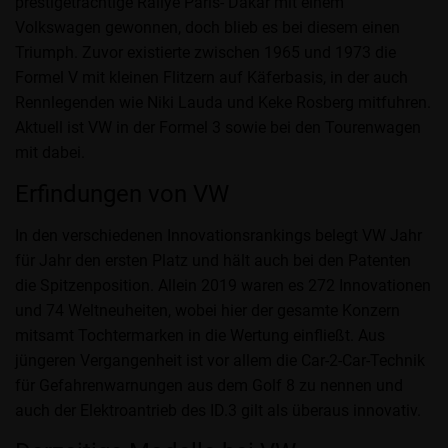
prestigeträchtige Rallye Paris- Dakar mit einem
Volkswagen gewonnen, doch blieb es bei diesem einen
Triumph. Zuvor existierte zwischen 1965 und 1973 die
Formel V mit kleinen Flitzern auf Käferbasis, in der auch
Rennlegenden wie Niki Lauda und Keke Rosberg mitfuhren.
Aktuell ist VW in der Formel 3 sowie bei den Tourenwagen
mit dabei.
Erfindungen von VW
In den verschiedenen Innovationsrankings belegt VW Jahr
für Jahr den ersten Platz und hält auch bei den Patenten
die Spitzenposition. Allein 2019 waren es 272 Innovationen
und 74 Weltneuheiten, wobei hier der gesamte Konzern
mitsamt Tochtermarken in die Wertung einfließt. Aus
jüngeren Vergangenheit ist vor allem die Car-2-Car-Technik
für Gefahrenwarnungen aus dem Golf 8 zu nennen und
auch der Elektroantrieb des ID.3 gilt als überaus innovativ.