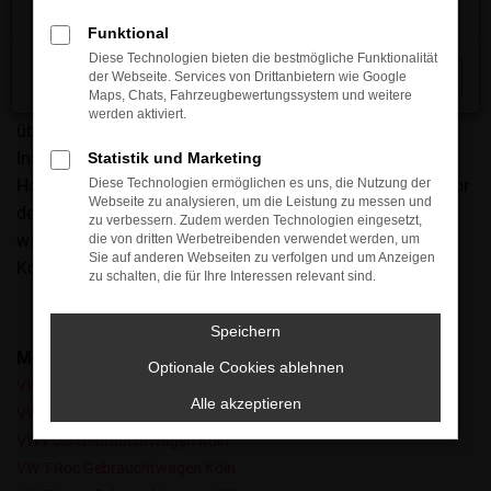
tätig und bieten hochwertige Fahrzeuge zu erstklassigen
Funktional
Preisen. Für uns spricht vor allem unsere Erfahrung von
Diese Technologien bieten die bestmögliche Funktionalität
mehr als drei Jahrzehnten und unser Schwerpunkt im
der Webseite. Services von Drittanbietern wie Google
Schließen
Maps, Chats, Fahrzeugbewertungssystem und weitere
Bereich junger VW Gebrauchtwagen. Dadurch, dass wir
werden aktiviert.
über eine Servicewerkstatt verfügen, übernehmen wir die
Instandsetzung sowie den finalen Check direkt bei uns im
Statistik und Marketing
Haus. Das Resultat ist, dass jeder VW Gebrauchtwagen vor
Diese Technologien ermöglichen es uns, die Nutzung der
Webseite zu analysieren, um die Leistung zu messen und
dem Verkauf nach Köln strengsten Prüfungen unterzogen
zu verbessern. Zudem werden Technologien eingesetzt,
wird und in perfektem Zustand zu Ihnen gelangt. Ohne
die von dritten Werbetreibenden verwendet werden, um
Sie auf anderen Webseiten zu verfolgen und um Anzeigen
Kompromisse.
zu schalten, die für Ihre Interessen relevant sind.
Speichern
Modelle
Optionale Cookies ablehnen
VW Golf Gebrauchtwagen Köln
Alle akzeptieren
VW Passat Variant Gebrauchtwagen Köln
VW Polo Gebrauchtwagen Köln
VW T-Roc Gebrauchtwagen Köln