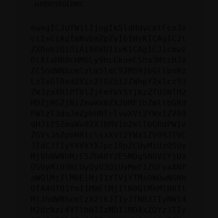
unterstützen:
ewogICJuYW1lIjogIk5ldHdvcmtFcnJv
ciIsCiAgImNvbmZpZyI6IHsKICAgICJt
ZXRob2QiOiAiR0VUIiwKICAgICJ1cmwi
OiAiaHR0cHM6Ly9hcGkueC5ha3MtcHJv
ZC5hdWRhcmlzLm5ldC92MS9jbGllbnRz
LzIxOTAvd2Vic2l0ZS12ZWhpY2xlcz93
ZWJzaXRlPTVlZjFmYmY5YjkzZTU2NTM2
MDZjMGZjNiZmaWx0ZXJbMF1bZmllbGRd
PWlzT3duJmZpbHRlclswXVt2YWx1ZV09
dHJ1ZSZmaWx0ZXJbMV1bZmllbGRdPW1v
ZGVsJmZpbHRlclsxXVt2YWx1ZV09JTVC
JTdCJTIyYXVkYXJpc19pZCUyMiUzQSUy
MjVhNWNhMzE5ZDA0Y2E5MDg5NDViYjUx
OSUyMiU3RCUyQyU3QiUyMmF1ZGFyaXNf
aWQlMjIlM0ElMjI1YTVjYTMxOWQwNGNh
OTA4OTQ1YmI1MWElMjIlN0QlMkMlN0Il
MjJhdWRhcmlzX2lkJTIyJTNBJTIyNWI4
M2UzNzc4YTlhNTIzMDI1MDAxZDYzJTIy