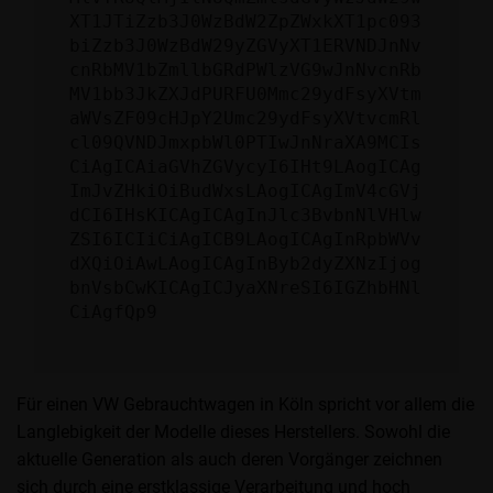
XT1JTiZzb3J0WzBdW2ZpZWxkXT1pc093
biZzb3J0WzBdW29yZGVyXT1ERVNDJnNv
cnRbMV1bZmllbGRdPWlzVG9wJnNvcnRb
MV1bb3JkZXJdPURFU0Mmc29ydFsyXVtm
aWVsZF09cHJpY2Umc29ydFsyXVtvcmRl
cl09QVNDJmxpbWl0PTIwJnNraXA9MCIs
CiAgICAiaGVhZGVycyI6IHt9LAogICAg
ImJvZHkiOiBudWxsLAogICAgImV4cGVj
dCI6IHsKICAgICAgInJlc3BvbnNlVHlw
ZSI6ICIiCiAgICB9LAogICAgInRpbWVv
dXQiOiAwLAogICAgInByb2dyZXNzIjog
bnVsbCwKICAgICJyaXNreSI6IGZhbHNl
CiAgfQp9
Für einen VW Gebrauchtwagen in Köln spricht vor allem die
Langlebigkeit der Modelle dieses Herstellers. Sowohl die
aktuelle Generation als auch deren Vorgänger zeichnen
sich durch eine erstklassige Verarbeitung und hoch