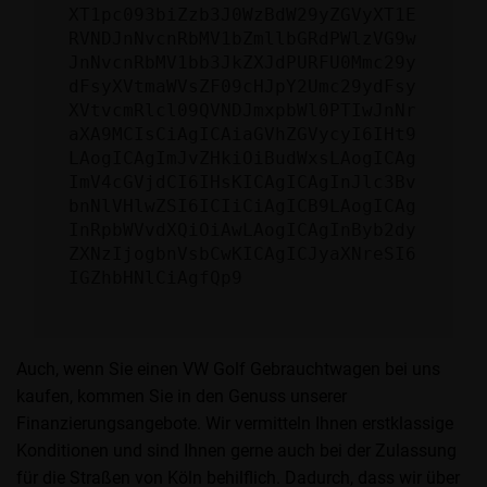
XT1pc093biZzb3J0WzBdW29yZGVyXT1E
RVNDJnNvcnRbMV1bZmllbGRdPWlzVG9w
JnNvcnRbMV1bb3JkZXJdPURFU0Mmc29y
dFsyXVtmaWVsZF09cHJpY2Umc29ydFsy
XVtvcmRlcl09QVNDJmxpbWl0PTIwJnNr
aXA9MCIsCiAgICAiaGVhZGVycyI6IHt9
LAogICAgImJvZHkiOiBudWxsLAogICAg
ImV4cGVjdCI6IHsKICAgICAgInJlc3Bv
bnNlVHlwZSI6ICIiCiAgICB9LAogICAg
InRpbWVvdXQiOiAwLAogICAgInByb2dy
ZXNzIjogbnVsbCwKICAgICJyaXNreSI6
IGZhbHNlCiAgfQp9
Auch, wenn Sie einen VW Golf Gebrauchtwagen bei uns
kaufen, kommen Sie in den Genuss unserer
Finanzierungsangebote. Wir vermitteln Ihnen erstklassige
Konditionen und sind Ihnen gerne auch bei der Zulassung
für die Straßen von Köln behilflich. Dadurch, dass wir über