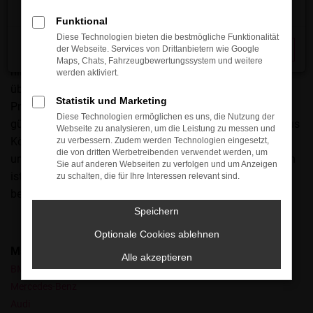
in Köln handelt es sich um eine perfekte Wahl, denn dieses
Modell steht seit eh und je für Langlebigkeit und eine
Funktional
exzellente Wertstabilität. Mit anderen Worten brauchen Sie
Diese Technologien bieten die bestmögliche Funktionalität
der Webseite. Services von Drittanbietern wie Google
Schließen
selbst bei älteren Modellgenerationen keinerlei Abstriche
Maps, Chats, Fahrzeugbewertungssystem und weitere
hinzunehmen und dürfen sich auf ein rundum
werden aktiviert.
überzeugendes Auto freuen. Der große Vorteil besteht im
Statistik und Marketing
Preis, denn ein VW Golf Gebrauchtwagen ist deutlich
Diese Technologien ermöglichen es uns, die Nutzung der
günstiger als ein Neufahrzeug. Kundinnen und Kunden aus
Webseite zu analysieren, um die Leistung zu messen und
Köln staunen immer wieder über unsere enorme Auswahl
zu verbessern. Zudem werden Technologien eingesetzt,
die von dritten Werbetreibenden verwendet werden, um
und profitieren von unserer Erfahrung. Unser Unternehmen
Sie auf anderen Webseiten zu verfolgen und um Anzeigen
ist seit mehr als 30 Jahren in der Region verwurzelt und
zu schalten, die für Ihre Interessen relevant sind.
berät mit viel Kompetenz und Leidenschaft.
Speichern
Optionale Cookies ablehnen
Marken
Alle akzeptieren
BMW
Mercedes-Benz
Audi