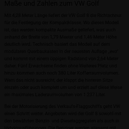
Maße und Zahlen zum VW Golf
Mit 4,28 Meter Länge liefert der VW Golf 8 die Richtschnur
für die Festlegung der Kompaktklasse. Wo dieses Modell
ist, das werden kompakte Ausmaße geliefert, was auch
anhand der Breite von 1,79 Meeter und 1,46 Meter Höhe
deutlich wird. Technisch basiert das Modell auf dem
modularen Querbaukasten in der neuesten Auflage „evo“
und kommt mit einem üppigen Radstand von 2,64 Meter
daher. Fünf Erwachsene finden ohne Weiteres Platz und
hinzu kommen auch noch 380 Liter Kofferraumvolumen.
Wem das nicht ausreicht, der klappt die hinteren Sitze
einzeln oder auch komplett um und erzielt auf diese Weise
ein maximales Laderaumvolumen von 1.237 Liter.
Bei der Motorisierung des Verkaufs-Flaggschiffs geht VW
einen Schritt weiter. Angeboten wird der Golf 8 sowohl mit
den bewährten Benzin- und Dieselaggregaten als auch in
Hybridausführungen. Die Benziner werden allesamt mit