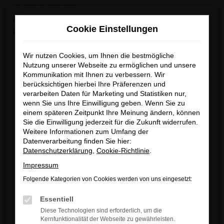
0
Zum
×
Achtung: Wichtige Mitteilung für Händler und
Hauptinhalt
Cookie Einstellungen
Kunden
springen
Startseite
Köln
VW
VW Golf
Golf Gebrauchtwagen kaufen |
Lieferservice nach Köln
Wir nutzen Cookies, um Ihnen die bestmögliche
Wir möchten darüber informieren, dass betrügerische E-
Nutzung unserer Webseite zu ermöglichen und unsere
Mails im Umlauf sind, die in unserem Namen verschickt
Kommunikation mit Ihnen zu verbessern. Wir
berücksichtigen hierbei Ihre Präferenzen und
werden.
Golf Gebrauchtwagen
verarbeiten Daten für Marketing und Statistiken nur,
Diese E-Mails enthalten gefälschte Informationen (z.B.
wenn Sie uns Ihre Einwilligung geben. Wenn Sie zu
kaufen | Lieferservice
Rabattaktionen, Nachlässe, Sonderangebote) zu
einem späteren Zeitpunkt Ihre Meinung ändern, können
unseren Angeboten und sind nicht von ARNDT
Sie die Einwilligung jederzeit für die Zukunft widerrufen.
nach Köln
Weitere Informationen zum Umfang der
autorisiert oder versandt.
Datenverarbeitung finden Sie hier:
Wir nehmen die Sicherheit unserer Kundinnen und
Datenschutzerklärung
,
Cookie-Richtlinie
.
VW GOLF GEBRAUCHTWAGEN –
Kunden sehr ernst und möchten sicher vor
Impressum
DIE GÜNSTIGSTE WAHL FÜR
betrügerischen Aktivitäten schützen.
Folgende Kategorien von Cookies werden von uns eingesetzt:
KÖLN
Wenn Sie unsicher sind, rufen Sie bitte einen unserer
Essentiell
Verkaufsberater an.
Diese Technologien sind erforderlich, um die
Ein VW Golf Gebrauchtwagen lohnt sich. Für Ihre Mobilität
Kernfunktionalität der Webseite zu gewährleisten.
Unsere Kontaktdaten