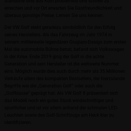
Standorte sind aus Köln problemlos und schnell zu
erreichen und vor Ort erwarten Sie Gastfreundlichkeit und
überaus günstige Preise. Lernen Sie uns kennen.
Der VW Golf steht geradezu sinnbildlich für den Erfolg
seines Herstellers. Als das Fahrzeug im Jahr 1974 in
seinem mittlerweile legendären Giugiaro-Design zum ersten
Mal die automobile Bühne betrat, befand sich Volkswagen
in der Krise. Ende 2019 ging der Golf in die achte
Generation und sein Hersteller ist die weltweite Nummer
eins. Möglich wurde dies auch durch mehr als 35 Millionen
Verkäufe allein des kompakten Bestsellers, der hierzulande
Begriffe wie die „Generation Golf“ oder auch die
„Golfklasse“ geprägt hat. Als VW Golf 8 präsentiert sich
das Modell noch ein gutes Stück windschnittiger und
sportlicher und ist vor allem anhand der schmalen LED-
Leuchten sowie des Golf-Schriftzugs am Heck klar zu
identifizieren.