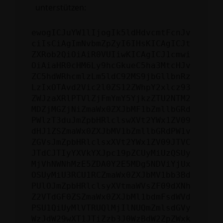
unterstützen:
ewogICJuYW1lIjogIk5ldHdvcmtFcnJv
ciIsCiAgImNvbmZpZyI6IHsKICAgICJt
ZXRob2QiOiAiR0VUIiwKICAgICJ1cmwi
OiAiaHR0cHM6Ly9hcGkueC5ha3MtcHJv
ZC5hdWRhcmlzLm5ldC92MS9jbGllbnRz
LzIxOTAvd2Vic2l0ZS12ZWhpY2xlcz93
ZWJzaXRlPTVlZjFmYmY5YjkzZTU2NTM2
MDZjMGZjNiZmaWx0ZXJbMF1bZmllbGRd
PWlzT3duJmZpbHRlclswXVt2YWx1ZV09
dHJ1ZSZmaWx0ZXJbMV1bZmllbGRdPW1v
ZGVsJmZpbHRlclsxXVt2YWx1ZV09JTVC
JTdCJTIyYXVkYXJpc19pZCUyMiUzQSUy
MjVhNWNhMzE5ZDA0Y2E5MDg5NDViYjUx
OSUyMiU3RCU1RCZmaWx0ZXJbMV1bb3Bd
PUlOJmZpbHRlclsyXVtmaWVsZF09dXNh
Z2VTdGF0ZSZmaWx0ZXJbMl1bdmFsdWVd
PSU1QiUyMlVTRUQlMjIlNUQmZmlsdGVy
WzJdW29wXT1JTiZzb3J0WzBdW2ZpZWxk