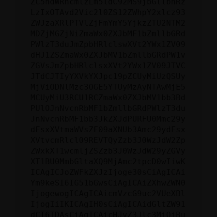
ZC5hdWRhcmlzLm5ldC92MS9jbGllbnRz
LzIxOTAvd2Vic2l0ZS12ZWhpY2xlcz93
ZWJzaXRlPTVlZjFmYmY5YjkzZTU2NTM2
MDZjMGZjNiZmaWx0ZXJbMF1bZmllbGRd
PWlzT3duJmZpbHRlclswXVt2YWx1ZV09
dHJ1ZSZmaWx0ZXJbMV1bZmllbGRdPW1v
ZGVsJmZpbHRlclsxXVt2YWx1ZV09JTVC
JTdCJTIyYXVkYXJpc19pZCUyMiUzQSUy
MjViODNlMzc3OGE5YTUyMzAyNTAwMjE5
MCUyMiU3RCU1RCZmaWx0ZXJbMV1bb3Bd
PUlOJnNvcnRbMF1bZmllbGRdPWlzT3du
JnNvcnRbMF1bb3JkZXJdPURFU0Mmc29y
dFsxXVtmaWVsZF09aXNUb3Amc29ydFsx
XVtvcmRlcl09REVTQyZzb3J0WzJdW2Zp
ZWxkXT1wcmljZSZzb3J0WzJdW29yZGVy
XT1BU0MmbGltaXQ9MjAmc2tpcD0wIiwK
ICAgICJoZWFkZXJzIjoge30sCiAgICAi
Ym9keSI6IG51bGwsCiAgICAiZXhwZWN0
IjogewogICAgICAicmVzcG9uc2VUeXBl
IjogIiIKICAgIH0sCiAgICAidGltZW91
dCI6IDAsCiAgICAicHJvZ3Jlc3MiOiBu