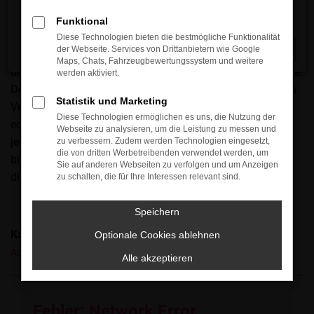
als perfekt für Düsseldorf ansehen. Ehrlich gesagt, kommt
es stark auf die individuellen Bedürfnisse der Kundin bzw.
Funktional
des Kunden an, doch ein Audi Q8 ist auf jeden Fall eine
Diese Technologien bieten die bestmögliche Funktionalität
der Webseite. Services von Drittanbietern wie Google
Schließen
gute Wahl. Das Fahrzeug überzeugt seit vielen Jahren
Maps, Chats, Fahrzeugbewertungssystem und weitere
durch seine erstklassige Verarbeitung und das formschöne
werden aktiviert.
Design. Mit dem Audi Q8 spricht der Hersteller sowohl den
Statistik und Marketing
Verstand als auch die Emotionen an und liefert einen
Diese Technologien ermöglichen es uns, die Nutzung der
echten Klassiker. Für Düsseldorf ist das Modell somit auf
Webseite zu analysieren, um die Leistung zu messen und
jeden Fall eine gute Wahl, zumal wir erstklassige Preise
zu verbessern. Zudem werden Technologien eingesetzt,
die von dritten Werbetreibenden verwendet werden, um
bieten und Sie auch bei der Suche nach einem Partner für
Sie auf anderen Webseiten zu verfolgen und um Anzeigen
die Finanzierung nicht im Regen stehen lassen.
zu schalten, die für Ihre Interessen relevant sind.
Speichern
Kategorie
Optionale Cookies ablehnen
Audi Q8 Gebrauchtwagen Düsseldorf
Alle akzeptieren
Fehler: Network Error