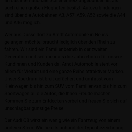
an das internationale Schienennetz angebunden ist als
auch einen großen Flughafen besitzt. Autoverbindungen
sind über die Autobahnen A3, A57, A59, A52 sowie die A44
und A46 möglich.
Wer aus Düsseldorf zu Arndt Automobile in Neuss
gelangen möchte, braucht lediglich über den Rhein zu
fahren. Wir sind ein Familienbetrieb in der zweiten
Generation und seit mehr als drie Jahrzehnten für unsere
Kundinnen und Kunden da. Arndt Automobile steht vor
allem für Vielfalt und eine ganze Reihe attraktiver Marken.
Unser Spektrum ist breit gefächert und umfasst vom
Kleinwagen bis hin zum SUV, vom Familienvan bis hin zum
Sportwagen all die Autos, die Ihnen Freude machen.
Kommen Sie zum Entdecken vorbei und freuen Sie sich auf
unschlagbar günstige Preise.
Der Audi Q8 wirkt ein wenig wie ein Fahrzeug von einem
anderen Stern. Wie bereits anhand der Typenbezeichnung