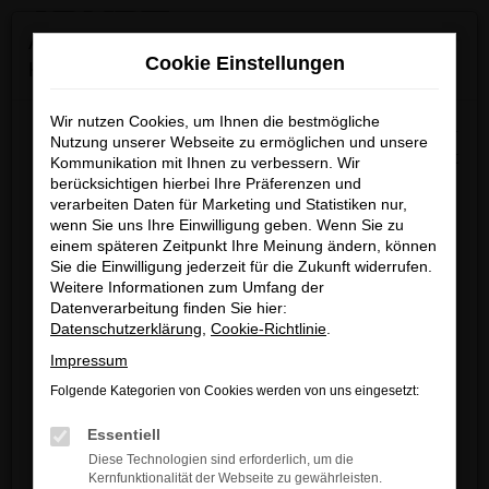
0
Zum
×
Achtung: Wichtige Mitteilung für Händler und
Hauptinhalt
Cookie Einstellungen
Kunden
springen
Startseite
Düsseldorf
Audi
Audi Q8 kaufen mit Lieferservice nach
Düsseldorf
Wir nutzen Cookies, um Ihnen die bestmögliche
Wir möchten darüber informieren, dass betrügerische E-
Nutzung unserer Webseite zu ermöglichen und unsere
Mails im Umlauf sind, die in unserem Namen verschickt
Kommunikation mit Ihnen zu verbessern. Wir
berücksichtigen hierbei Ihre Präferenzen und
werden.
Audi Q8 kaufen mit
verarbeiten Daten für Marketing und Statistiken nur,
Diese E-Mails enthalten gefälschte Informationen (z.B.
wenn Sie uns Ihre Einwilligung geben. Wenn Sie zu
Lieferservice nach
Rabattaktionen, Nachlässe, Sonderangebote) zu
einem späteren Zeitpunkt Ihre Meinung ändern, können
unseren Angeboten und sind nicht von ARNDT
Sie die Einwilligung jederzeit für die Zukunft widerrufen.
Düsseldorf
Weitere Informationen zum Umfang der
autorisiert oder versandt.
Datenverarbeitung finden Sie hier:
Wir nehmen die Sicherheit unserer Kundinnen und
Datenschutzerklärung
,
Cookie-Richtlinie
.
AUDI Q8 – IHR
Kunden sehr ernst und möchten sicher vor
Impressum
GEBRAUCHTWAGEN
FAHRZEUG
betrügerischen Aktivitäten schützen.
Folgende Kategorien von Cookies werden von uns eingesetzt:
FÜR DÜSSELDORF
Wenn Sie unsicher sind, rufen Sie bitte einen unserer
Essentiell
Verkaufsberater an.
Diese Technologien sind erforderlich, um die
Wir werden hin und wieder gefragt, welches Fahrzeug wir
Kernfunktionalität der Webseite zu gewährleisten.
Unsere Kontaktdaten