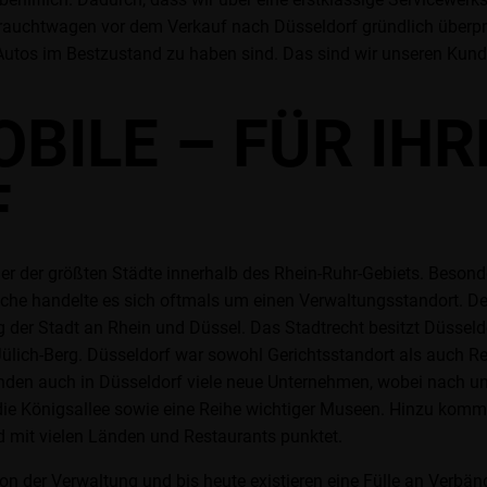
auchtwagen vor dem Verkauf nach Düsseldorf gründlich überprüf
 Autos im Bestzustand zu haben sind. Das sind wir unseren Kun
BILE – FÜR IH
F
r der größten Städte innerhalb des Rhein-Ruhr-Gebiets. Besonde
he handelte es sich oftmals um einen Verwaltungsstandort. Der
ung der Stadt an Rhein und Düssel. Das Stadtrecht besitzt Düsse
ülich-Berg. Düsseldorf war sowohl Gerichtsstandort als auch Re
standen auch in Düsseldorf viele neue Unternehmen, wobei nach 
 die Königsallee sowie eine Reihe wichtiger Museen. Hinzu kom
nd mit vielen Länden und Restaurants punktet.
von der Verwaltung und bis heute existieren eine Fülle an Verbä