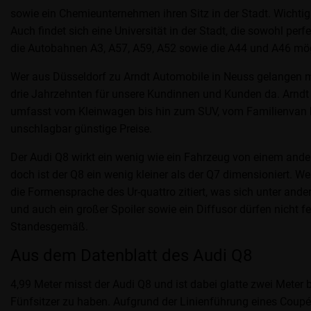
sowie ein Chemieunternehmen ihren Sitz in der Stadt. Wichti
Auch findet sich eine Universität in der Stadt, die sowohl pe
die Autobahnen A3, A57, A59, A52 sowie die A44 und A46 mög
Wer aus Düsseldorf zu Arndt Automobile in Neuss gelangen möc
drie Jahrzehnten für unsere Kundinnen und Kunden da. Arndt A
umfasst vom Kleinwagen bis hin zum SUV, vom Familienvan b
unschlagbar günstige Preise.
Der Audi Q8 wirkt ein wenig wie ein Fahrzeug von einem ande
doch ist der Q8 ein wenig kleiner als der Q7 dimensioniert. 
die Formensprache des Ur-quattro zitiert, was sich unter and
und auch ein großer Spoiler sowie ein Diffusor dürfen nicht 
Standesgemäß.
Aus dem Datenblatt des Audi Q8
4,99 Meter misst der Audi Q8 und ist dabei glatte zwei Meter 
Fünfsitzer zu haben. Aufgrund der Linienführung eines Coup