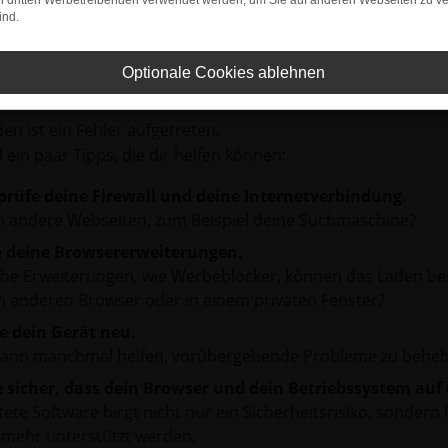
on dritten Werbetreibenden verwendet werden, um Sie auf anderen Webseiten zu ve
ind.
Optionale Cookies ablehnen
r: Network Error
en ist ein Fehler aufgetreten.
d ein paar Tipps, die dir helfen können:
prüfe deine Firewall und deine Internetverbindung.
 andere Webseiten, zum Beispiel deine Suchmaschine?
e deine Browsererweiterungen.
e Erweiterungen, wie Werbeblocker, können das Laden besti
 anderen Browser oder in einem privaten Fenster?
e dein Gerät neu.
kann manchmal helfen, vorübergehende Probleme zu beheb
e sicher, dass dein Browser und dein Betriebssystem au
tete Software birgt nicht nur ein Sicherheitsrisiko, sonde
 mehr unterstützt werden.