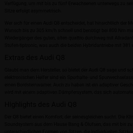
Verfügung, um mit bis zu fünf Erwachsenen unterwegs zu sein
Sitze erfolgt asymmetrisch.
Wer sich für einen Audi Q8 entscheidet, hat hinsichtlich der M
Wunsch bis zu 305 km/h schnell und benötigt bei 800 Nm max
Wiedergänger des guten, alten quattro durchweg mit Allradant
Stufen-tiptronic, was auch die beiden Hybridantriebe mit 381 
Extras des Audi Q8
Glaubt man dem Hersteller, so bietet der Audi Q8 sage und sch
elektronischen Helfer sind ein Spurhalte- und Spurwechselass
einen Bordsteinwarner. Auch zu haben ist ein adaptiver Gesch
wird mit einem adaptiven Dämpfersystem, das sich automatis
Highlights des Audi Q8
Der Q8 bietet einen Komfort, der seinesgleichen sucht. Die Kl
Soundsystem aus dem Hause Bang & Olufsen, das mit bis zu 2
unterschiedlichen Formen von Sitzen, die individuellen Sitz