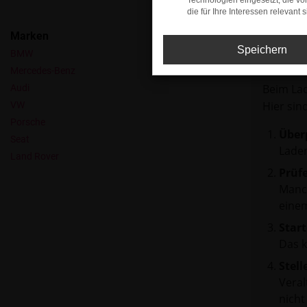
Technologien eingesetzt, die v
die für Ihre Interessen relevant s
Marken
Speichern
BMW
Fehle
Mercedes-Benz
Beim Lad
Audi
Hier sin
VW
Porsche
Über
Seat
Laden
Land Rover
Prüf
Manch
einem
Start
Das 
Stell
Veral
nicht