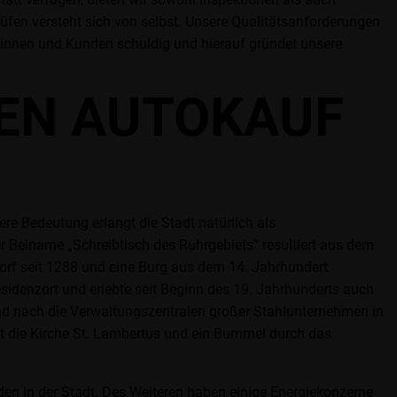
en versteht sich von selbst. Unsere Qualitätsanforderungen
dinnen und Kunden schuldig und hierauf gründet unsere
REN AUTOKAUF
re Bedeutung erlangt die Stadt natürlich als
 Beiname „Schreibtisch des Ruhrgebiets“ resultiert aus dem
ldorf seit 1288 und eine Burg aus dem 14. Jahrhundert
sidenzort und erlebte seit Beginn des 19. Jahrhunderts auch
und nach die Verwaltungszentralen großer Stahlunternehmen in
mt die Kirche St. Lambertus und ein Bummel durch das
nden in der Stadt. Des Weiteren haben einige Energiekonzerne