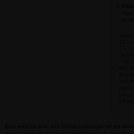
Wend
Wenn 
beheb
ewog
ICJ1
ZS12
JmZp
JTdC
MV1b
MjIl
cnRb
XVtv
LAog
LAog
Auch, wenn Sie einen Audi Q8 Gebrauchtwagen bei uns kaufen
gerne auch bei der Zulassung für die Straßen von Düsseldorf b