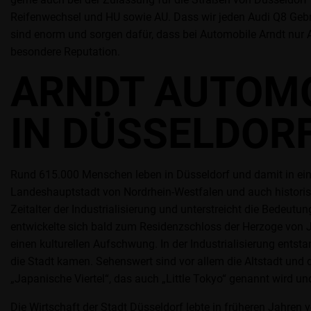
Reifenwechsel und HU sowie AU. Dass wir jeden Audi Q8 Gebr
sind enorm und sorgen dafür, dass bei Automobile Arndt nur
besondere Reputation.
ARNDT AUTOMO
IN DÜSSELDOR
Rund 615.000 Menschen leben in Düsseldorf und damit in eine
Landeshauptstadt von Nordrhein-Westfalen und auch historisc
Zeitalter der Industrialisierung und unterstreicht die Bedeut
entwickelte sich bald zum Residenzschloss der Herzoge von J
einen kulturellen Aufschwung. In der Industrialisierung ent
die Stadt kamen. Sehenswert sind vor allem die Altstadt und
„Japanische Viertel“, das auch „Little Tokyo“ genannt wird u
Die Wirtschaft der Stadt Düsseldorf lebte in früheren Jahren 