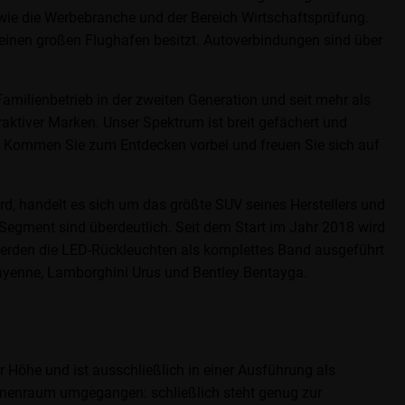
owie die Werbebranche und der Bereich Wirtschaftsprüfung.
h einen großen Flughafen besitzt. Autoverbindungen sind über
amilienbetrieb in der zweiten Generation und seit mehr als
raktiver Marken. Unser Spektrum ist breit gefächert und
. Kommen Sie zum Entdecken vorbei und freuen Sie sich auf
d, handelt es sich um das größte SUV seines Herstellers und
-Segment sind überdeutlich. Seit dem Start im Jahr 2018 wird
 werden die LED-Rückleuchten als komplettes Band ausgeführt
 Cayenne, Lamborghini Urus und Bentley Bentayga.
r Höhe und ist ausschließlich in einer Ausführung als
Innenraum umgegangen: schließlich steht genug zur