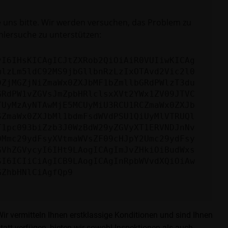
e uns bitte. Wir werden versuchen, das Problem zu
hlersuche zu unterstützen:
yI6IHsKICAgICJtZXRob2QiOiAiR0VUIiwKICAg
mlzLm5ldC92MS9jbGllbnRzLzIxOTAvd2Vic2l0
DZjMGZjNiZmaWx0ZXJbMF1bZmllbGRdPWlzT3du
GRdPW1vZGVsJmZpbHRlclsxXVt2YWx1ZV09JTVC
TUyMzAyNTAwMjE5MCUyMiU3RCU1RCZmaWx0ZXJb
SZmaWx0ZXJbMl1bdmFsdWVdPSU1QiUyMlVTRUQl
T1pc093biZzb3J0WzBdW29yZGVyXT1ERVNDJnNv
0Mmc29ydFsyXVtmaWVsZF09cHJpY2Umc29ydFsy
GVhZGVycyI6IHt9LAogICAgImJvZHkiOiBudWxs
SI6ICIiCiAgICB9LAogICAgInRpbWVvdXQiOiAw
GZhbHNlCiAgfQp9
 vermitteln Ihnen erstklassige Konditionen und sind Ihnen
tatt verfügen, bieten wir sowohl Inspektionen als auch