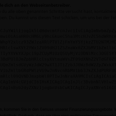
e dich an den Webseitenbetreiber.
du alle oben genannten Schritte versucht hast, kontaktier
en. Du kannst uns diesen Text schicken, um uns bei der Fe
ICJuYW1lIjogIk5ldHdvcmtFcnJvciIsCiAgImNvbmZpZ
cmwiOiAiaHR0cHM6Ly9hcGkueC5ha3MtcHJvZC5hdWRhc
ZWhpY2xlcz93ZWJzaXRlPTVlZjFmYmY5YjkzZTU2NTM2M
bHRlclswXVt2YWx1ZV09dHJ1ZSZmaWx0ZXJbMV1bZmllb
JTIyYXVkYXJpc19pZCUyMiUzQSUyMjViODNlMzc3OGE5Y
b3BdPUlOJmZpbHRlclsyXVtmaWVsZF09dXNhZ2VTdGF0Z
NUQmZmlsdGVyWzJdW29wXT1JTiZzb3J0WzBdW2ZpZWxkX
MV1bZmllbGRdPWlzVG9wJnNvcnRbMV1bb3JkZXJdPURFU
cmRlcl09QVNDJmxpbWl0PTIwJnNraXA9MCIsCiAgICAia
ICAgImV4cGVjdCI6IHsKICAgICAgInJlc3BvbnNlVHlwZ
ICAgInByb2dyZXNzIjogbnVsbCwKICAgICJyaXNreSI6I
, kommen Sie in den Genuss unserer Finanzierungsangebote. Wir
ehilflich. Dadurch, dass wir über eine erstklassige Servicewerks