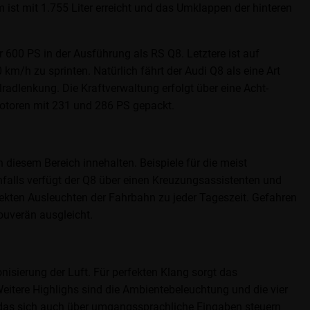
ist mit 1.755 Liter erreicht und das Umklappen der hinteren
r 600 PS in der Ausführung als RS Q8. Letztere ist auf
h zu sprinten. Natürlich fährt der Audi Q8 als eine Art
radlenkung. Die Kraftverwaltung erfolgt über eine Acht-
 Motoren mit 231 und 286 PS gepackt.
 diesem Bereich innehalten. Beispiele für die meist
nfalls verfügt der Q8 über einen Kreuzungsassistenten und
fekten Ausleuchten der Fahrbahn zu jeder Tageszeit. Gefahren
ouverän ausgleicht.
nisierung der Luft. Für perfekten Klang sorgt das
tere Highlighs sind die Ambientebeleuchtung und die vier
I, das sich auch über umgangssprachliche Eingaben steuern