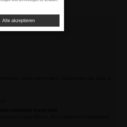
rfolgen und um Anzeigen zu schalten,
Alle akzeptieren
mmter Seiten verhindern. Funktioniert die Seite in
en.
f dem neuesten Stand sind.
rn kann auch dazu führen, dass bestimmte Funktionen