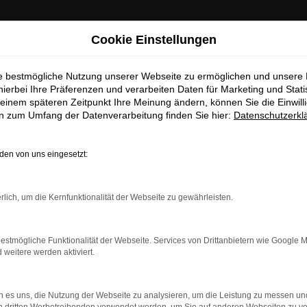
: Wichtige Mitteilung für Händler und Kunden
Cookie Einstellungen
ieferservice nach Düsseldorf
ie bestmögliche Nutzung unserer Webseite zu ermöglichen und unsere
ten darüber informieren, dass betrügerische E-Mails im Umlauf 
hierbei Ihre Präferenzen und verarbeiten Daten für Marketing und Stati
in unserem Namen verschickt werden.
| Lieferservice nach Düsse
einem späteren Zeitpunkt Ihre Meinung ändern, können Sie die Einwillig
se E-Mails enthalten gefälschte Informationen (z.B. Rabattaktio
en zum Umfang der Datenverarbeitung finden Sie hier:
Datenschutzerkl
sse, Sonderangebote) zu unseren Angeboten und sind nicht vo
AUCHTWAGEN – 
autorisiert oder versandt.
en von uns eingesetzt:
nehmen die Sicherheit unserer Kundinnen und Kunden sehr erns
AHL FÜR DÜSSE
möchten sicher vor betrügerischen Aktivitäten schützen.
rlich, um die Kernfunktionalität der Webseite zu gewährleisten.
Sie unsicher sind, rufen Sie bitte einen unserer Verkaufsberat
Unsere Kontaktdaten
Düsseldorf handelt es sich um eine perfekte Wahl, denn dieses Mo
estmögliche Funktionalität der Webseite. Services von Drittanbietern wie Google 
elbst bei älteren Modellgenerationen keinerlei Abstriche hinzu
eitere werden aktiviert.
8 Gebrauchtwagen ist deutlich günstiger als ein Neufahrzeug. K
S
 Unser Unternehmen ist seit mehr als 30 Jahren in der Region v
 es uns, die Nutzung der Webseite zu analysieren, um die Leistung zu messen u