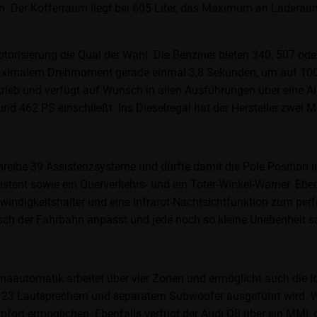
. Der Kofferraum liegt bei 605 Liter, das Maximum an Laderaum 
otorisierung die Qual der Wahl. Die Benziner bieten 340, 507 ode
imalem Drehmoment gerade einmal 3,8 Sekunden, um auf 100 km/
rieb und verfügt auf Wunsch in allen Ausführungen über eine All
und 462 PS einschließt. Ins Dieselregal hat der Hersteller zwei
reibe 39 Assistenzsysteme und dürfte damit die Pole Position in
istent sowie ein Querverkehrs- und ein Toter-Winkel-Warner. Ebe
windigkeitshalter und eine Infrarot-Nachtsichtfunktion zum per
ch der Fahrbahn anpasst und jede noch so kleine Unebenheit s
imaautomatik arbeitet über vier Zonen und ermöglicht auch die Io
3 Lautsprechern und separatem Subwoofer ausgeführt wird. Wei
komfort ermöglichen. Ebenfalls verfügt der Audi Q8 über ein MM