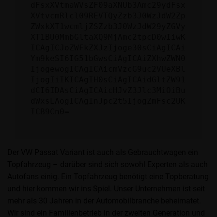
dFsxXVtmaWVsZF09aXNUb3Amc29ydFsx
XVtvcmRlcl09REVTQyZzb3J0WzJdW2Zp
ZWxkXT1wcmljZSZzb3J0WzJdW29yZGVy
XT1BU0MmbGltaXQ9MjAmc2tpcD0wIiwK
ICAgICJoZWFkZXJzIjoge30sCiAgICAi
Ym9keSI6IG51bGwsCiAgICAiZXhwZWN0
IjogewogICAgICAicmVzcG9uc2VUeXBl
IjogIiIKICAgIH0sCiAgICAidGltZW91
dCI6IDAsCiAgICAicHJvZ3Jlc3MiOiBu
dWxsLAogICAgInJpc2t5IjogZmFsc2UK
ICB9Cn0=
Der VW Passat Variant ist auch als Gebrauchtwagen ein
Topfahrzeug – darüber sind sich sowohl Experten als auch
Autofans einig. Ein Topfahrzeug benötigt eine Topberatung
und hier kommen wir ins Spiel. Unser Unternehmen ist seit
mehr als 30 Jahren in der Automobilbranche beheimatet.
Wir sind ein Familienbetrieb in der zweiten Generation und