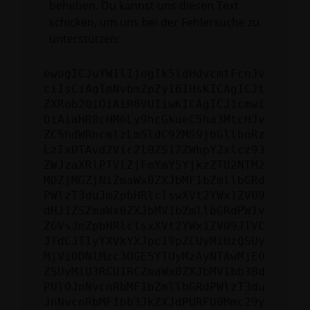
beheben. Du kannst uns diesen Text
schicken, um uns bei der Fehlersuche zu
unterstützen:
ewogICJuYW1lIjogIk5ldHdvcmtFcnJv
ciIsCiAgImNvbmZpZyI6IHsKICAgICJt
ZXRob2QiOiAiR0VUIiwKICAgICJ1cmwi
OiAiaHR0cHM6Ly9hcGkueC5ha3MtcHJv
ZC5hdWRhcmlzLm5ldC92MS9jbGllbnRz
LzIxOTAvd2Vic2l0ZS12ZWhpY2xlcz93
ZWJzaXRlPTVlZjFmYmY5YjkzZTU2NTM2
MDZjMGZjNiZmaWx0ZXJbMF1bZmllbGRd
PWlzT3duJmZpbHRlclswXVt2YWx1ZV09
dHJ1ZSZmaWx0ZXJbMV1bZmllbGRdPW1v
ZGVsJmZpbHRlclsxXVt2YWx1ZV09JTVC
JTdCJTIyYXVkYXJpc19pZCUyMiUzQSUy
MjViODNlMzc3OGE5YTUyMzAyNTAwMjE0
ZSUyMiU3RCU1RCZmaWx0ZXJbMV1bb3Bd
PUlOJnNvcnRbMF1bZmllbGRdPWlzT3du
JnNvcnRbMF1bb3JkZXJdPURFU0Mmc29y