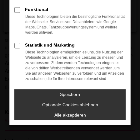
eine ausgezeichnete Wahl. Wie kaum ein anderes Fahrzeug
steht dieses Modell auch als Gebrauchtwagen für Qualität
Funktional
und eine bemerkenswerte Ausstattung. Bei Arndt
Diese Technologien bieten die bestmögliche Funktionalität
der Webseite. Services von Drittanbietern wie Google
Schließen
Automobile kommen zusätzlich ein herausragender Service
Maps, Chats, Fahrzeugbewertungssystem und weitere
und attraktive Preise hinzu. Doch bevor Sie einsteigen,
werden aktiviert.
erhalten Sie auf Wunsch erst einmal eine Beratung –
Statistik und Marketing
umfangreich, kompetent und mit viel Zeit. Wir hören Ihnen
Diese Technologien ermöglichen es uns, die Nutzung der
genau zu und finden gemeinsam mit Ihnen heraus, welche
Webseite zu analysieren, um die Leistung zu messen und
Ausführung des VW Passat Variant am besten zu Ihren
zu verbessern. Zudem werden Technologien eingesetzt,
die von dritten Werbetreibenden verwendet werden, um
Anforderungen passt und welche Motorisierung sowie
Sie auf anderen Webseiten zu verfolgen und um Anzeigen
Extras die richtigen sind. So entscheiden Sie sich für den
zu schalten, die für Ihre Interessen relevant sind.
passenden Gebrauchtwagen, der wirklich zu Ihnen passt.
Speichern
Optionale Cookies ablehnen
Kategorie
Alle akzeptieren
VW Passat Variant Gebrauchtwagen