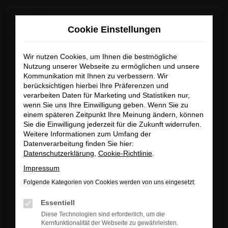
0
Zum
×
Achtung: Wichtige Mitteilung für Händler und
Hauptinhalt
Cookie Einstellungen
Kunden
springen
Startseite
VW
VW Passat VariantGebrauchtwagen kaufen &
finanzieren
Wir nutzen Cookies, um Ihnen die bestmögliche
Wir möchten darüber informieren, dass betrügerische E-
Nutzung unserer Webseite zu ermöglichen und unsere
Mails im Umlauf sind, die in unserem Namen verschickt
Kommunikation mit Ihnen zu verbessern. Wir
berücksichtigen hierbei Ihre Präferenzen und
werden.
VW Passat
verarbeiten Daten für Marketing und Statistiken nur,
Diese E-Mails enthalten gefälschte Informationen (z.B.
wenn Sie uns Ihre Einwilligung geben. Wenn Sie zu
VariantGebrauchtwagen
Rabattaktionen, Nachlässe, Sonderangebote) zu
einem späteren Zeitpunkt Ihre Meinung ändern, können
unseren Angeboten und sind nicht von ARNDT
Sie die Einwilligung jederzeit für die Zukunft widerrufen.
kaufen & finanzieren
Weitere Informationen zum Umfang der
autorisiert oder versandt.
Datenverarbeitung finden Sie hier:
Wir nehmen die Sicherheit unserer Kundinnen und
Datenschutzerklärung
,
Cookie-Richtlinie
.
VW PASSAT VARIANT
Kunden sehr ernst und möchten sicher vor
Impressum
GEBRAUCHTWAGEN – EIN
betrügerischen Aktivitäten schützen.
Folgende Kategorien von Cookies werden von uns eingesetzt:
FAHRZEUG VOLLER CHARAKTER
Wenn Sie unsicher sind, rufen Sie bitte einen unserer
Essentiell
Verkaufsberater an.
Diese Technologien sind erforderlich, um die
Der VW Passat Variant soll es werden? Dann treffen Sie
Kernfunktionalität der Webseite zu gewährleisten.
Unsere Kontaktdaten