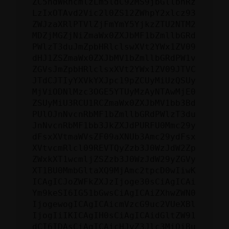
ZC5hdWRhcmlzLm5ldC92MS9jbGllbnRz
LzIxOTAvd2Vic2l0ZS12ZWhpY2xlcz93
ZWJzaXRlPTVlZjFmYmY5YjkzZTU2NTM2
MDZjMGZjNiZmaWx0ZXJbMF1bZmllbGRd
PWlzT3duJmZpbHRlclswXVt2YWx1ZV09
dHJ1ZSZmaWx0ZXJbMV1bZmllbGRdPW1v
ZGVsJmZpbHRlclsxXVt2YWx1ZV09JTVC
JTdCJTIyYXVkYXJpc19pZCUyMiUzQSUy
MjViODNlMzc3OGE5YTUyMzAyNTAwMjE0
ZSUyMiU3RCU1RCZmaWx0ZXJbMV1bb3Bd
PUlOJnNvcnRbMF1bZmllbGRdPWlzT3du
JnNvcnRbMF1bb3JkZXJdPURFU0Mmc29y
dFsxXVtmaWVsZF09aXNUb3Amc29ydFsx
XVtvcmRlcl09REVTQyZzb3J0WzJdW2Zp
ZWxkXT1wcmljZSZzb3J0WzJdW29yZGVy
XT1BU0MmbGltaXQ9MjAmc2tpcD0wIiwK
ICAgICJoZWFkZXJzIjoge30sCiAgICAi
Ym9keSI6IG51bGwsCiAgICAiZXhwZWN0
IjogewogICAgICAicmVzcG9uc2VUeXBl
IjogIiIKICAgIH0sCiAgICAidGltZW91
dCI6IDAsCiAgICAicHJvZ3Jlc3MiOiBu