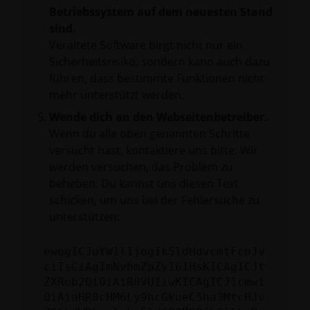
Betriebssystem auf dem neuesten Stand
sind.
Veraltete Software birgt nicht nur ein
Sicherheitsrisiko, sondern kann auch dazu
führen, dass bestimmte Funktionen nicht
mehr unterstützt werden.
Wende dich an den Webseitenbetreiber.
Wenn du alle oben genannten Schritte
versucht hast, kontaktiere uns bitte. Wir
werden versuchen, das Problem zu
beheben. Du kannst uns diesen Text
schicken, um uns bei der Fehlersuche zu
unterstützen:
ewogICJuYW1lIjogIk5ldHdvcmtFcnJv
ciIsCiAgImNvbmZpZyI6IHsKICAgICJt
ZXRob2QiOiAiR0VUIiwKICAgICJ1cmwi
OiAiaHR0cHM6Ly9hcGkueC5ha3MtcHJv