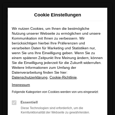
0
Zum
×
Achtung: Wichtige Mitteilung für Händler und
Hauptinhalt
Cookie Einstellungen
Kunden
springen
Startseite
Aachen
VW
VW Passat Variant kaufen mit Lieferservice
nach Aachen
Wir nutzen Cookies, um Ihnen die bestmögliche
Wir möchten darüber informieren, dass betrügerische E-
Nutzung unserer Webseite zu ermöglichen und unsere
Mails im Umlauf sind, die in unserem Namen verschickt
Kommunikation mit Ihnen zu verbessern. Wir
berücksichtigen hierbei Ihre Präferenzen und
werden.
VW Passat Variant
verarbeiten Daten für Marketing und Statistiken nur,
Diese E-Mails enthalten gefälschte Informationen (z.B.
wenn Sie uns Ihre Einwilligung geben. Wenn Sie zu
kaufen mit Lieferservice
Rabattaktionen, Nachlässe, Sonderangebote) zu
einem späteren Zeitpunkt Ihre Meinung ändern, können
unseren Angeboten und sind nicht von ARNDT
Sie die Einwilligung jederzeit für die Zukunft widerrufen.
nach Aachen
Weitere Informationen zum Umfang der
autorisiert oder versandt.
Datenverarbeitung finden Sie hier:
Wir nehmen die Sicherheit unserer Kundinnen und
Datenschutzerklärung
,
Cookie-Richtlinie
.
VW PASSAT VARIANT – IHR
Kunden sehr ernst und möchten sicher vor
Impressum
GEBRAUCHTWAGEN
FAHRZEUG
betrügerischen Aktivitäten schützen.
Folgende Kategorien von Cookies werden von uns eingesetzt:
FÜR AACHEN
Wenn Sie unsicher sind, rufen Sie bitte einen unserer
Essentiell
Verkaufsberater an.
Diese Technologien sind erforderlich, um die
Wir werden hin und wieder gefragt, welches Fahrzeug wir
Kernfunktionalität der Webseite zu gewährleisten.
Unsere Kontaktdaten