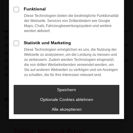
als perfekt für Aachen ansehen. Ehrlich gesagt, kommt es
stark auf die individuellen Bedürfnisse der Kundin bzw. des
Funktional
Kunden an, doch ein VW Passat Variant ist auf jeden Fall
Diese Technologien bieten die bestmögliche Funktionalität
der Webseite. Services von Drittanbietern wie Google
Schließen
eine gute Wahl. Das Fahrzeug überzeugt seit vielen Jahren
Maps, Chats, Fahrzeugbewertungssystem und weitere
durch seine erstklassige Verarbeitung und das formschöne
werden aktiviert.
Design. Mit dem VW Passat Variant spricht der Hersteller
Statistik und Marketing
sowohl den Verstand als auch die Emotionen an und liefert
Diese Technologien ermöglichen es uns, die Nutzung der
einen echten Klassiker. Für Aachen ist das Modell somit
Webseite zu analysieren, um die Leistung zu messen und
auf jeden Fall eine gute Wahl, zumal wir erstklassige Preise
zu verbessern. Zudem werden Technologien eingesetzt,
die von dritten Werbetreibenden verwendet werden, um
bieten und Sie auch bei der Suche nach einem Partner für
Sie auf anderen Webseiten zu verfolgen und um Anzeigen
die Finanzierung nicht im Regen stehen lassen.
zu schalten, die für Ihre Interessen relevant sind.
Speichern
Kategorie
Optionale Cookies ablehnen
VW Passat Variant Gebrauchtwagen Aachen
Alle akzeptieren
Fehler: Network Error