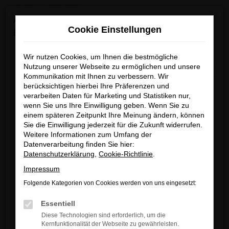
0
Zum
×
Achtung: Wichtige Mitteilung für Händler und
Hauptinhalt
Cookie Einstellungen
Kunden
springen
Startseite
Neuss
VW
VW Golf kaufen mit Lieferservice nach
Neuss
Wir nutzen Cookies, um Ihnen die bestmögliche
Wir möchten darüber informieren, dass betrügerische E-
Nutzung unserer Webseite zu ermöglichen und unsere
Mails im Umlauf sind, die in unserem Namen verschickt
Kommunikation mit Ihnen zu verbessern. Wir
berücksichtigen hierbei Ihre Präferenzen und
werden.
VW Golf kaufen mit
verarbeiten Daten für Marketing und Statistiken nur,
Diese E-Mails enthalten gefälschte Informationen (z.B.
wenn Sie uns Ihre Einwilligung geben. Wenn Sie zu
Lieferservice nach Neuss
Rabattaktionen, Nachlässe, Sonderangebote) zu
einem späteren Zeitpunkt Ihre Meinung ändern, können
unseren Angeboten und sind nicht von ARNDT
Sie die Einwilligung jederzeit für die Zukunft widerrufen.
Weitere Informationen zum Umfang der
VW GOLF – IHR
autorisiert oder versandt.
Datenverarbeitung finden Sie hier:
Wir nehmen die Sicherheit unserer Kundinnen und
GEBRAUCHTWAGEN FAHRZEUG
Datenschutzerklärung
,
Cookie-Richtlinie
.
Kunden sehr ernst und möchten sicher vor
Impressum
FÜR NEUSS
betrügerischen Aktivitäten schützen.
Folgende Kategorien von Cookies werden von uns eingesetzt:
Wenn Sie unsicher sind, rufen Sie bitte einen unserer
Wir werden hin und wieder gefragt, welches Fahrzeug wir
Essentiell
Verkaufsberater an.
als perfekt für Neuss ansehen. Ehrlich gesagt, kommt es
Diese Technologien sind erforderlich, um die
stark auf die individuellen Bedürfnisse der Kundin bzw. des
Kernfunktionalität der Webseite zu gewährleisten.
Unsere Kontaktdaten