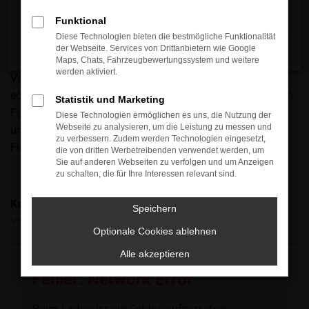
Kunden an, doch ein VW Golf ist auf jeden Fall eine gute
Funktional
Wahl. Das Fahrzeug überzeugt seit vielen Jahren durch
Diese Technologien bieten die bestmögliche Funktionalität
seine erstklassige Verarbeitung und das formschöne
der Webseite. Services von Drittanbietern wie Google
Schließen
Design. Mit dem VW Golf spricht der Hersteller sowohl den
Maps, Chats, Fahrzeugbewertungssystem und weitere
werden aktiviert.
Verstand als auch die Emotionen an und liefert einen
echten Klassiker. Für Neuss ist das Modell somit auf jeden
Statistik und Marketing
Fall eine gute Wahl, zumal wir erstklassige Preise bieten
Diese Technologien ermöglichen es uns, die Nutzung der
Webseite zu analysieren, um die Leistung zu messen und
und Sie auch bei der Suche nach einem Partner für die
zu verbessern. Zudem werden Technologien eingesetzt,
Finanzierung nicht im Regen stehen lassen.
die von dritten Werbetreibenden verwendet werden, um
Sie auf anderen Webseiten zu verfolgen und um Anzeigen
zu schalten, die für Ihre Interessen relevant sind.
Kategorie
Speichern
VW Golf Gebrauchtwagen Neuss
Optionale Cookies ablehnen
Alle akzeptieren
Fehler: Network Error