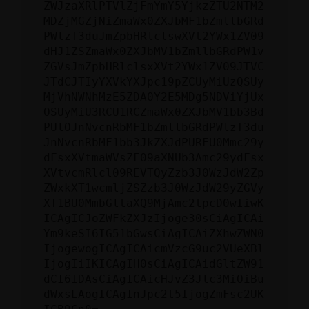
ZWJzaXRlPTVlZjFmYmY5YjkzZTU2NTM2
MDZjMGZjNiZmaWx0ZXJbMF1bZmllbGRd
PWlzT3duJmZpbHRlclswXVt2YWx1ZV09
dHJ1ZSZmaWx0ZXJbMV1bZmllbGRdPW1v
ZGVsJmZpbHRlclsxXVt2YWx1ZV09JTVC
JTdCJTIyYXVkYXJpc19pZCUyMiUzQSUy
MjVhNWNhMzE5ZDA0Y2E5MDg5NDViYjUx
OSUyMiU3RCU1RCZmaWx0ZXJbMV1bb3Bd
PUlOJnNvcnRbMF1bZmllbGRdPWlzT3du
JnNvcnRbMF1bb3JkZXJdPURFU0Mmc29y
dFsxXVtmaWVsZF09aXNUb3Amc29ydFsx
XVtvcmRlcl09REVTQyZzb3J0WzJdW2Zp
ZWxkXT1wcmljZSZzb3J0WzJdW29yZGVy
XT1BU0MmbGltaXQ9MjAmc2tpcD0wIiwK
ICAgICJoZWFkZXJzIjoge30sCiAgICAi
Ym9keSI6IG51bGwsCiAgICAiZXhwZWN0
IjogewogICAgICAicmVzcG9uc2VUeXBl
IjogIiIKICAgIH0sCiAgICAidGltZW91
dCI6IDAsCiAgICAicHJvZ3Jlc3MiOiBu
dWxsLAogICAgInJpc2t5IjogZmFsc2UK