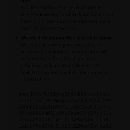
sind.
Veraltete Software birgt nicht nur ein
Sicherheitsrisiko, sondern kann auch dazu
führen, dass bestimmte Funktionen nicht
mehr unterstützt werden.
Wende dich an den Webseitenbetreiber.
Wenn du alle oben genannten Schritte
versucht hast, kontaktiere uns bitte. Wir
werden versuchen, das Problem zu
beheben. Du kannst uns diesen Text
schicken, um uns bei der Fehlersuche zu
unterstützen:
ewogICJuYW1lIjogIk5ldHdvcmtFcnJv
ciIsCiAgImNvbmZpZyI6IHsKICAgICJt
ZXRob2QiOiAiR0VUIiwKICAgICJ1cmwi
OiAiaHR0cHM6Ly9hcGkueC5ha3MtcHJv
ZC5hdWRhcmlzLm5ldC92MS9jbGllbnRz
LzIxOTAvd2Vic2l0ZS12ZWhpY2xlcz93