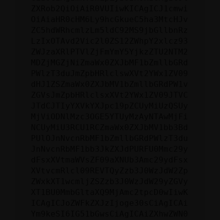
ZXRob2QiOiAiR0VUIiwKICAgICJ1cmwi
OiAiaHR0cHM6Ly9hcGkueC5ha3MtcHJv
ZC5hdWRhcmlzLm5ldC92MS9jbGllbnRz
LzIxOTAvd2Vic2l0ZS12ZWhpY2xlcz93
ZWJzaXRlPTVlZjFmYmY5YjkzZTU2NTM2
MDZjMGZjNiZmaWx0ZXJbMF1bZmllbGRd
PWlzT3duJmZpbHRlclswXVt2YWx1ZV09
dHJ1ZSZmaWx0ZXJbMV1bZmllbGRdPW1v
ZGVsJmZpbHRlclsxXVt2YWx1ZV09JTVC
JTdCJTIyYXVkYXJpc19pZCUyMiUzQSUy
MjViODNlMzc3OGE5YTUyMzAyNTAwMjFi
NCUyMiU3RCU1RCZmaWx0ZXJbMV1bb3Bd
PUlOJnNvcnRbMF1bZmllbGRdPWlzT3du
JnNvcnRbMF1bb3JkZXJdPURFU0Mmc29y
dFsxXVtmaWVsZF09aXNUb3Amc29ydFsx
XVtvcmRlcl09REVTQyZzb3J0WzJdW2Zp
ZWxkXT1wcmljZSZzb3J0WzJdW29yZGVy
XT1BU0MmbGltaXQ9MjAmc2tpcD0wIiwK
ICAgICJoZWFkZXJzIjoge30sCiAgICAi
Ym9keSI6IG51bGwsCiAgICAiZXhwZWN0