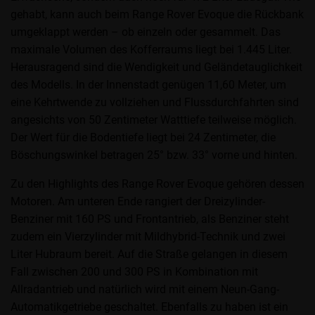
gehabt, kann auch beim Range Rover Evoque die Rückbank
umgeklappt werden – ob einzeln oder gesammelt. Das
maximale Volumen des Kofferraums liegt bei 1.445 Liter.
Herausragend sind die Wendigkeit und Geländetauglichkeit
des Modells. In der Innenstadt genügen 11,60 Meter, um
eine Kehrtwende zu vollziehen und Flussdurchfahrten sind
angesichts von 50 Zentimeter Watttiefe teilweise möglich.
Der Wert für die Bodentiefe liegt bei 24 Zentimeter, die
Böschungswinkel betragen 25° bzw. 33° vorne und hinten.
Zu den Highlights des Range Rover Evoque gehören dessen
Motoren. Am unteren Ende rangiert der Dreizylinder-
Benziner mit 160 PS und Frontantrieb, als Benziner steht
zudem ein Vierzylinder mit Mildhybrid-Technik und zwei
Liter Hubraum bereit. Auf die Straße gelangen in diesem
Fall zwischen 200 und 300 PS in Kombination mit
Allradantrieb und natürlich wird mit einem Neun-Gang-
Automatikgetriebe geschaltet. Ebenfalls zu haben ist ein