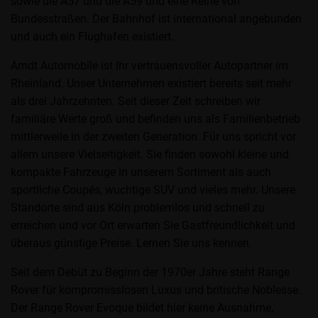
sowie die A57 und die A59 und eine Reihe von
Bundesstraßen. Der Bahnhof ist international angebunden
und auch ein Flughafen existiert.
Arndt Automobile ist Ihr vertrauensvoller Autopartner im
Rheinland. Unser Unternehmen existiert bereits seit mehr
als drei Jahrzehnten. Seit dieser Zeit schreiben wir
familiäre Werte groß und befinden uns als Familienbetrieb
mittlerweile in der zweiten Generation. Für uns spricht vor
allem unsere Vielseitigkeit. Sie finden sowohl kleine und
kompakte Fahrzeuge in unserem Sortiment als auch
sportliche Coupés, wuchtige SUV und vieles mehr. Unsere
Standorte sind aus Köln problemlos und schnell zu
erreichen und vor Ort erwarten Sie Gastfreundlichkeit und
überaus günstige Preise. Lernen Sie uns kennen.
Seit dem Debüt zu Beginn der 1970er Jahre steht Range
Rover für kompromisslosen Luxus und britische Noblesse.
Der Range Rover Evoque bildet hier keine Ausnahme,