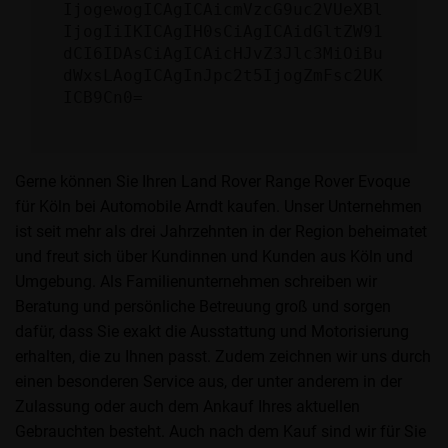
IjogewogICAgICAicmVzcG9uc2VUeXBl
IjogIiIKICAgIH0sCiAgICAidGltZW91
dCI6IDAsCiAgICAicHJvZ3Jlc3MiOiBu
dWxsLAogICAgInJpc2t5IjogZmFsc2UK
ICB9Cn0=
Gerne können Sie Ihren Land Rover Range Rover Evoque
für Köln bei Automobile Arndt kaufen. Unser Unternehmen
ist seit mehr als drei Jahrzehnten in der Region beheimatet
und freut sich über Kundinnen und Kunden aus Köln und
Umgebung. Als Familienunternehmen schreiben wir
Beratung und persönliche Betreuung groß und sorgen
dafür, dass Sie exakt die Ausstattung und Motorisierung
erhalten, die zu Ihnen passt. Zudem zeichnen wir uns durch
einen besonderen Service aus, der unter anderem in der
Zulassung oder auch dem Ankauf Ihres aktuellen
Gebrauchten besteht. Auch nach dem Kauf sind wir für Sie