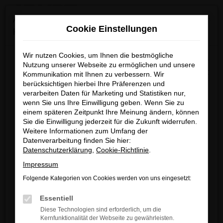
0
Zum
×
Achtung: Wichtige Mitteilung für Händler und
Hauptinhalt
Cookie Einstellungen
Kunden
springen
Startseite
Köln
Land Rover
Land Rover Range Rover Evoque
kaufen mit Lieferservice nach Köln
Wir nutzen Cookies, um Ihnen die bestmögliche
Wir möchten darüber informieren, dass betrügerische E-
Nutzung unserer Webseite zu ermöglichen und unsere
Mails im Umlauf sind, die in unserem Namen verschickt
Kommunikation mit Ihnen zu verbessern. Wir
berücksichtigen hierbei Ihre Präferenzen und
werden.
Land Rover Range Rover
verarbeiten Daten für Marketing und Statistiken nur,
Diese E-Mails enthalten gefälschte Informationen (z.B.
wenn Sie uns Ihre Einwilligung geben. Wenn Sie zu
Evoque kaufen mit
Rabattaktionen, Nachlässe, Sonderangebote) zu
einem späteren Zeitpunkt Ihre Meinung ändern, können
unseren Angeboten und sind nicht von ARNDT
Sie die Einwilligung jederzeit für die Zukunft widerrufen.
Lieferservice nach Köln
Weitere Informationen zum Umfang der
autorisiert oder versandt.
Datenverarbeitung finden Sie hier:
Wir nehmen die Sicherheit unserer Kundinnen und
Datenschutzerklärung
,
Cookie-Richtlinie
.
LAND ROVER RANGE ROVER
Kunden sehr ernst und möchten sicher vor
Impressum
EVOQUE – IHR
betrügerischen Aktivitäten schützen.
Folgende Kategorien von Cookies werden von uns eingesetzt:
GEBRAUCHTWAGEN FAHRZEUG
Wenn Sie unsicher sind, rufen Sie bitte einen unserer
Essentiell
Verkaufsberater an.
FÜR KÖLN
Diese Technologien sind erforderlich, um die
Kernfunktionalität der Webseite zu gewährleisten.
Unsere Kontaktdaten