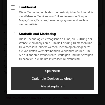
Wir werden hin und wieder gefragt, welches Fahrzeug wir
Funktional
als perfekt für Köln ansehen. Ehrlich gesagt, kommt es
Diese Technologien bieten die bestmögliche Funktionalität
stark auf die individuellen Bedürfnisse der Kundin bzw. des
der Webseite. Services von Drittanbietern wie Google
Schließen
Kunden an, doch ein Land Rover Range Rover Evoque ist
Maps, Chats, Fahrzeugbewertungssystem und weitere
werden aktiviert.
auf jeden Fall eine gute Wahl. Das Fahrzeug überzeugt seit
vielen Jahren durch seine erstklassige Verarbeitung und
Statistik und Marketing
das formschöne Design. Mit dem Land Rover Range Rover
Diese Technologien ermöglichen es uns, die Nutzung der
Evoque spricht der Hersteller sowohl den Verstand als auch
Webseite zu analysieren, um die Leistung zu messen und
zu verbessern. Zudem werden Technologien eingesetzt,
die Emotionen an und liefert einen echten Klassiker. Für
die von dritten Werbetreibenden verwendet werden, um
Köln ist das Modell somit auf jeden Fall eine gute Wahl,
Sie auf anderen Webseiten zu verfolgen und um Anzeigen
zu schalten, die für Ihre Interessen relevant sind.
zumal wir erstklassige Preise bieten und Sie auch bei der
Suche nach einem Partner für die Finanzierung nicht im
Speichern
Regen stehen lassen.
Optionale Cookies ablehnen
Alle akzeptieren
Kategorie
Land Rover Range Rover Evoque Gebrauchtwagen Köln