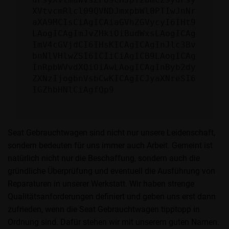
XVtvcmRlcl09QVNDJmxpbWl0PTIwJnNr
aXA9MCIsCiAgICAiaGVhZGVycyI6IHt9
LAogICAgImJvZHkiOiBudWxsLAogICAg
ImV4cGVjdCI6IHsKICAgICAgInJlc3Bv
bnNlVHlwZSI6ICIiCiAgICB9LAogICAg
InRpbWVvdXQiOiAwLAogICAgInByb2dy
ZXNzIjogbnVsbCwKICAgICJyaXNreSI6
IGZhbHNlCiAgfQp9
Seat Gebrauchtwagen sind nicht nur unsere Leidenschaft,
sondern bedeuten für uns immer auch Arbeit. Gemeint ist
natürlich nicht nur die Beschaffung, sondern auch die
gründliche Überprüfung und eventuell die Ausführung von
Reparaturen in unserer Werkstatt. Wir haben strenge
Qualitätsanforderungen definiert und geben uns erst dann
zufrieden, wenn die Seat Gebrauchtwagen tipptopp in
Ordnung sind. Dafür stehen wir mit unserem guten Namen.