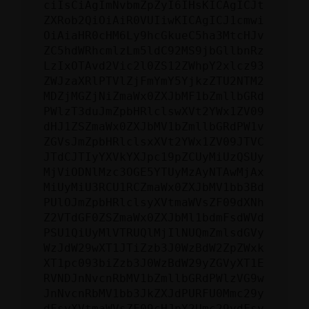
ciIsCiAgImNvbmZpZyI6IHsKICAgICJt
ZXRob2QiOiAiR0VUIiwKICAgICJ1cmwi
OiAiaHR0cHM6Ly9hcGkueC5ha3MtcHJv
ZC5hdWRhcmlzLm5ldC92MS9jbGllbnRz
LzIxOTAvd2Vic2l0ZS12ZWhpY2xlcz93
ZWJzaXRlPTVlZjFmYmY5YjkzZTU2NTM2
MDZjMGZjNiZmaWx0ZXJbMF1bZmllbGRd
PWlzT3duJmZpbHRlclswXVt2YWx1ZV09
dHJ1ZSZmaWx0ZXJbMV1bZmllbGRdPW1v
ZGVsJmZpbHRlclsxXVt2YWx1ZV09JTVC
JTdCJTIyYXVkYXJpc19pZCUyMiUzQSUy
MjViODNlMzc3OGE5YTUyMzAyNTAwMjAx
MiUyMiU3RCU1RCZmaWx0ZXJbMV1bb3Bd
PUlOJmZpbHRlclsyXVtmaWVsZF09dXNh
Z2VTdGF0ZSZmaWx0ZXJbMl1bdmFsdWVd
PSU1QiUyMlVTRUQlMjIlNUQmZmlsdGVy
WzJdW29wXT1JTiZzb3J0WzBdW2ZpZWxk
XT1pc093biZzb3J0WzBdW29yZGVyXT1E
RVNDJnNvcnRbMV1bZmllbGRdPWlzVG9w
JnNvcnRbMV1bb3JkZXJdPURFU0Mmc29y
dFsyXVtmaWVsZF09cHJpY2Umc29ydFsy