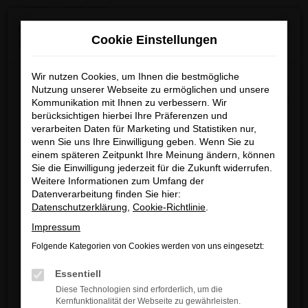
0
Zum
×
Achtung: Wichtige Mitteilung für Händler und
Hauptinhalt
Cookie Einstellungen
Kunden
springen
Startseite
Seat
Seat Gebrauchtwagen kaufen & leasen
Wir nutzen Cookies, um Ihnen die bestmögliche
Wir möchten darüber informieren, dass betrügerische E-
Nutzung unserer Webseite zu ermöglichen und unsere
Mails im Umlauf sind, die in unserem Namen verschickt
Seat Gebrauchtwagen
Kommunikation mit Ihnen zu verbessern. Wir
berücksichtigen hierbei Ihre Präferenzen und
werden.
kaufen & leasen
verarbeiten Daten für Marketing und Statistiken nur,
Diese E-Mails enthalten gefälschte Informationen (z.B.
wenn Sie uns Ihre Einwilligung geben. Wenn Sie zu
Rabattaktionen, Nachlässe, Sonderangebote) zu
einem späteren Zeitpunkt Ihre Meinung ändern, können
SEAT GEBRAUCHTWAGEN – MIT
unseren Angeboten und sind nicht von ARNDT
Sie die Einwilligung jederzeit für die Zukunft widerrufen.
Weitere Informationen zum Umfang der
autorisiert oder versandt.
ARNDT SETZEN SIE AUF
Datenverarbeitung finden Sie hier:
Wir nehmen die Sicherheit unserer Kundinnen und
Datenschutzerklärung
,
Cookie-Richtlinie
.
ERFAHRUNG
Kunden sehr ernst und möchten sicher vor
Impressum
betrügerischen Aktivitäten schützen.
Folgende Kategorien von Cookies werden von uns eingesetzt:
Seat Gebrauchtwagen sind unser Metier und mit Seat
Wenn Sie unsicher sind, rufen Sie bitte einen unserer
Gebrauchtwagen kennen wir uns bestens aus. Arndt
Essentiell
Verkaufsberater an.
Automobile ist als Gebrauchtwagenhändler gestartet und
Diese Technologien sind erforderlich, um die
ist seit mehr als 30 Jahren in diesem Bereich tätig. Wie
Kernfunktionalität der Webseite zu gewährleisten.
Unsere Kontaktdaten