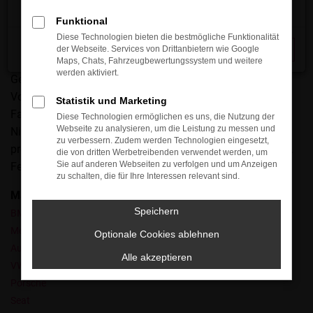
man das so lange schafft? Vor allem durch Ehrlichkeit,
Funktional
Fairness und Transparenz. Wir arbeiten mit Leidenschaft
Diese Technologien bieten die bestmögliche Funktionalität
und stellen die Interessen unserer Kundinnen und Kunden
der Webseite. Services von Drittanbietern wie Google
Schließen
in den Mittelpunkt. Sie erhalten exakt den Seat
Maps, Chats, Fahrzeugbewertungssystem und weitere
werden aktiviert.
Gebrauchtwagen, den Sie sich wünschen und werden im
Vorfeld perfekt beraten. Hinzu kommt, dass wir als
Statistik und Marketing
Familienbetrieb mit regionaler Verwurzelung am
Diese Technologien ermöglichen es uns, die Nutzung der
Webseite zu analysieren, um die Leistung zu messen und
Niederrhein genauestens darauf achten, dass nur 100-
zu verbessern. Zudem werden Technologien eingesetzt,
prozentig einwandfreier Modelle in den Verkauf gelangen.
die von dritten Werbetreibenden verwendet werden, um
Sie auf anderen Webseiten zu verfolgen und um Anzeigen
Fest versprochen.
zu schalten, die für Ihre Interessen relevant sind.
Marken
Speichern
BMW
Mercedes-Benz
Optionale Cookies ablehnen
Audi
Alle akzeptieren
VW
Porsche
Seat