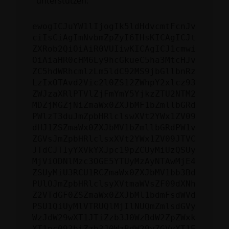
unterstützen:
ewogICJuYW1lIjogIk5ldHdvcmtFcnJv
ciIsCiAgImNvbmZpZyI6IHsKICAgICJt
ZXRob2QiOiAiR0VUIiwKICAgICJ1cmwi
OiAiaHR0cHM6Ly9hcGkueC5ha3MtcHJv
ZC5hdWRhcmlzLm5ldC92MS9jbGllbnRz
LzIxOTAvd2Vic2l0ZS12ZWhpY2xlcz93
ZWJzaXRlPTVlZjFmYmY5YjkzZTU2NTM2
MDZjMGZjNiZmaWx0ZXJbMF1bZmllbGRd
PWlzT3duJmZpbHRlclswXVt2YWx1ZV09
dHJ1ZSZmaWx0ZXJbMV1bZmllbGRdPW1v
ZGVsJmZpbHRlclsxXVt2YWx1ZV09JTVC
JTdCJTIyYXVkYXJpc19pZCUyMiUzQSUy
MjViODNlMzc3OGE5YTUyMzAyNTAwMjE4
ZSUyMiU3RCU1RCZmaWx0ZXJbMV1bb3Bd
PUlOJmZpbHRlclsyXVtmaWVsZF09dXNh
Z2VTdGF0ZSZmaWx0ZXJbMl1bdmFsdWVd
PSU1QiUyMlVTRUQlMjIlNUQmZmlsdGVy
WzJdW29wXT1JTiZzb3J0WzBdW2ZpZWxk
XT1pc093biZzb3J0WzBdW29yZGVyXT1E