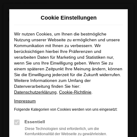
0
Zum
×
Achtung: Wichtige Mitteilung für Händler und
Hauptinhalt
Cookie Einstellungen
Kunden
springen
Startseite
Audi
Audi Q7
Audi Q7 Gebrauchtwagen kaufen &
leasen
Wir nutzen Cookies, um Ihnen die bestmögliche
Wir möchten darüber informieren, dass betrügerische E-
Nutzung unserer Webseite zu ermöglichen und unsere
Mails im Umlauf sind, die in unserem Namen verschickt
Kommunikation mit Ihnen zu verbessern. Wir
berücksichtigen hierbei Ihre Präferenzen und
werden.
Audi Q7 Gebrauchtwagen
verarbeiten Daten für Marketing und Statistiken nur,
Diese E-Mails enthalten gefälschte Informationen (z.B.
wenn Sie uns Ihre Einwilligung geben. Wenn Sie zu
kaufen & leasen
Rabattaktionen, Nachlässe, Sonderangebote) zu
einem späteren Zeitpunkt Ihre Meinung ändern, können
unseren Angeboten und sind nicht von ARNDT
Sie die Einwilligung jederzeit für die Zukunft widerrufen.
Weitere Informationen zum Umfang der
AUDI Q7 GEBRAUCHTWAGEN –
autorisiert oder versandt.
Datenverarbeitung finden Sie hier:
Wir nehmen die Sicherheit unserer Kundinnen und
DURCHGECHECKT UND
Datenschutzerklärung
,
Cookie-Richtlinie
.
Kunden sehr ernst und möchten sicher vor
Impressum
TADELLOS
betrügerischen Aktivitäten schützen.
Folgende Kategorien von Cookies werden von uns eingesetzt:
Wenn Sie unsicher sind, rufen Sie bitte einen unserer
Würden Sie von uns einen Audi Q7 Gebrauchtwagen
Essentiell
Verkaufsberater an.
kaufen? Wir hoffen doch sehr, denn schließlich verfügen
Diese Technologien sind erforderlich, um die
wir über die Reputation eines Familienbetriebs in der
Kernfunktionalität der Webseite zu gewährleisten.
Unsere Kontaktdaten