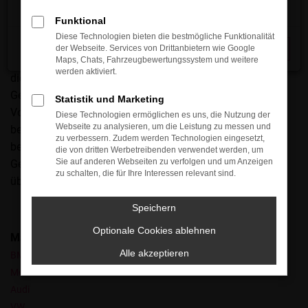
zweiten Generation. Arndt Automobile ist seit mehr als 30
Funktional
Jahren in der Automobilbranche beheimatet und legt den
Diese Technologien bieten die bestmögliche Funktionalität
Schwerpunkt seit eh und je auf junge Gebrauchte. Der
der Webseite. Services von Drittanbietern wie Google
Schließen
Grund, warum wir Audi Q7 Gebrauchtwagen so mögen, ist
Maps, Chats, Fahrzeugbewertungssystem und weitere
werden aktiviert.
die Langlebigkeit dieses Modells. Nicht nur die aktuelle
Generation überzeugt in jeder Hinsicht, sondern auch die
Statistik und Marketing
Vorgängermodelle. Qualität trifft hier auf ein
Diese Technologien ermöglichen es uns, die Nutzung der
Webseite zu analysieren, um die Leistung zu messen und
bemerkenswertes Design und natürlich auf jede Menge
zu verbessern. Zudem werden Technologien eingesetzt,
beliebte Extras und Assistenzsysteme. Mit einem Audi Q7
die von dritten Werbetreibenden verwendet werden, um
Sie auf anderen Webseiten zu verfolgen und um Anzeigen
Gebrauchtwagen fahren Sie auf Höhe der Zeit – und das
zu schalten, die für Ihre Interessen relevant sind.
über viele Jahre.
Speichern
Optionale Cookies ablehnen
Marken
Alle akzeptieren
BMW
Mercedes-Benz
Audi
VW