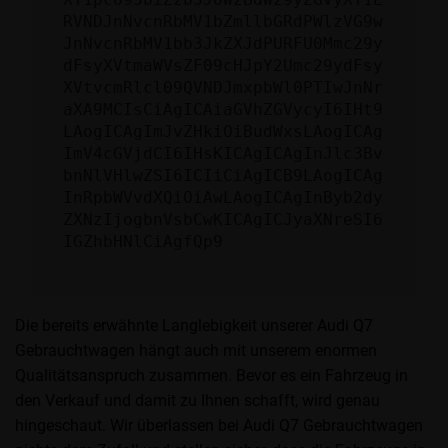
RVNDJnNvcnRbMV1bZmllbGRdPWlzVG9w
JnNvcnRbMV1bb3JkZXJdPURFU0Mmc29y
dFsyXVtmaWVsZF09cHJpY2Umc29ydFsy
XVtvcmRlcl09QVNDJmxpbWl0PTIwJnNr
aXA9MCIsCiAgICAiaGVhZGVycyI6IHt9
LAogICAgImJvZHkiOiBudWxsLAogICAg
ImV4cGVjdCI6IHsKICAgICAgInJlc3Bv
bnNlVHlwZSI6ICIiCiAgICB9LAogICAg
InRpbWVvdXQiOiAwLAogICAgInByb2dy
ZXNzIjogbnVsbCwKICAgICJyaXNreSI6
IGZhbHNlCiAgfQp9
Die bereits erwähnte Langlebigkeit unserer Audi Q7
Gebrauchtwagen hängt auch mit unserem enormen
Qualitätsanspruch zusammen. Bevor es ein Fahrzeug in
den Verkauf und damit zu Ihnen schafft, wird genau
hingeschaut. Wir überlassen bei Audi Q7 Gebrauchtwagen