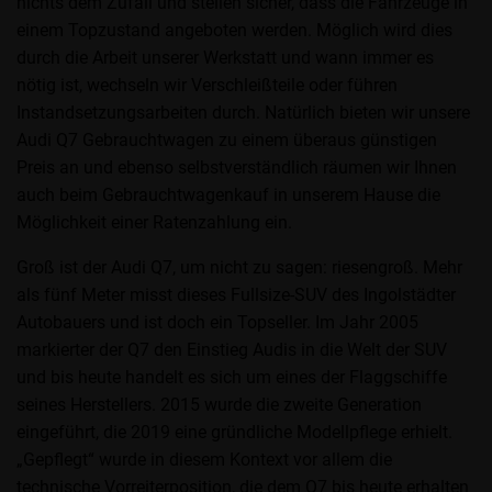
nichts dem Zufall und stellen sicher, dass die Fahrzeuge in
einem Topzustand angeboten werden. Möglich wird dies
durch die Arbeit unserer Werkstatt und wann immer es
nötig ist, wechseln wir Verschleißteile oder führen
Instandsetzungsarbeiten durch. Natürlich bieten wir unsere
Audi Q7 Gebrauchtwagen zu einem überaus günstigen
Preis an und ebenso selbstverständlich räumen wir Ihnen
auch beim Gebrauchtwagenkauf in unserem Hause die
Möglichkeit einer Ratenzahlung ein.
Groß ist der Audi Q7, um nicht zu sagen: riesengroß. Mehr
als fünf Meter misst dieses Fullsize-SUV des Ingolstädter
Autobauers und ist doch ein Topseller. Im Jahr 2005
markierter der Q7 den Einstieg Audis in die Welt der SUV
und bis heute handelt es sich um eines der Flaggschiffe
seines Herstellers. 2015 wurde die zweite Generation
eingeführt, die 2019 eine gründliche Modellpflege erhielt.
„Gepflegt“ wurde in diesem Kontext vor allem die
technische Vorreiterposition, die dem Q7 bis heute erhalten