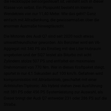
die Heckklappe sensorgesteuert ist, versteht sich in dieser
Klasse von selbst. Ein Pluspunkt besteht im kleinen
Wendekreis von nur 11,40 Meter. Wie das geht? Ganz
einfach mit Allradlenkung, die gewissermaßen über die
enormen Ausmaße hinwegtäuscht.
Die Motoren des Audi Q7 sind seit 2020 noch etwas
umweltfreundlicher geworden. Als Benziner wird ein V6-
Aggregat mit 340 PS als Einstieg mit drei Liter Hubraum
angeboten und der SQ7 leistet als Biturbo mit acht
Zylindern stolze 507 PS und entfaltet ein maximales
Drehmoment von 770 Nm. Wer in dieses Kraftpaket steigt,
spurtet in nur 4,1 Sekunden auf 100 km/h. Gefahren wird
kompromisslos mit Allradantrieb, geschaltet mit einer
Achtstufen-Tiptronic. Als Hybrid stehen zwei Ausführung
mit 381 PS oder 456 PS Systemleistung zur Auswahl, als
Diesel bringt der Audi Q7 entweder 231 oder 286 PS auf die
Straße.