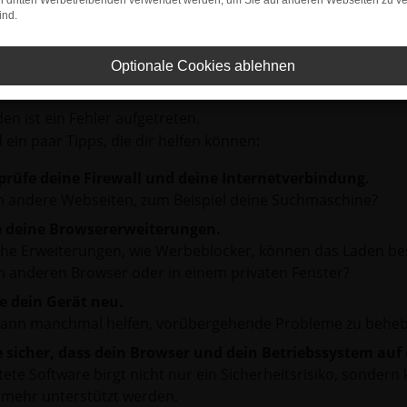
on dritten Werbetreibenden verwendet werden, um Sie auf anderen Webseiten zu ve
ind.
Optionale Cookies ablehnen
r: Network Error
en ist ein Fehler aufgetreten.
d ein paar Tipps, die dir helfen können:
prüfe deine Firewall und deine Internetverbindung.
 andere Webseiten, zum Beispiel deine Suchmaschine?
e deine Browsererweiterungen.
e Erweiterungen, wie Werbeblocker, können das Laden besti
 anderen Browser oder in einem privaten Fenster?
e dein Gerät neu.
kann manchmal helfen, vorübergehende Probleme zu beheb
e sicher, dass dein Browser und dein Betriebssystem au
tete Software birgt nicht nur ein Sicherheitsrisiko, sonde
 mehr unterstützt werden.