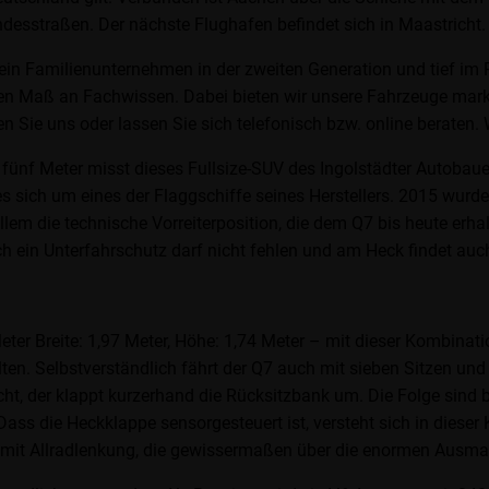
esstraßen. Der nächste Flughafen befindet sich in Maastricht.
 ein Familienunternehmen in der zweiten Generation und tief im 
hen Maß an Fachwissen. Dabei bieten wir unsere Fahrzeuge mark
 Sie uns oder lassen Sie sich telefonisch bzw. online beraten. W
 fünf Meter misst dieses Fullsize-SUV des Ingolstädter Autobaue
es sich um eines der Flaggschiffe seines Herstellers. 2015 wurde
allem die technische Vorreiterposition, die dem Q7 bis heute erha
 ein Unterfahrschutz darf nicht fehlen und am Heck findet auch
ter Breite: 1,97 Meter, Höhe: 1,74 Meter – mit dieser Kombinat
. Selbstverständlich fährt der Q7 auch mit sieben Sitzen und w
cht, der klappt kurzerhand die Rücksitzbank um. Die Folge sin
ss die Heckklappe sensorgesteuert ist, versteht sich in dieser K
h mit Allradlenkung, die gewissermaßen über die enormen Ausm