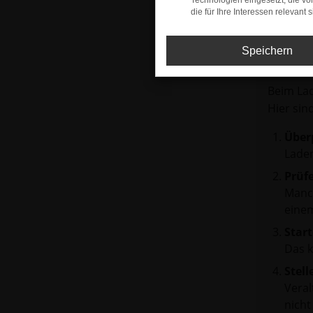
Technologien eingesetzt, die v
die für Ihre Interessen relevant s
Speichern
Fehle
Beim Lad
Hier sin
Über
Laden
Prüf
Manch
einem
Start
Das 
Stell
Veral
nicht