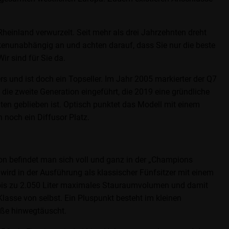
Rheinland verwurzelt. Seit mehr als drei Jahrzehnten dreht
enunabhängig an und achten darauf, dass Sie nur die beste
ir sind für Sie da.
rs und ist doch ein Topseller. Im Jahr 2005 markierter der Q7
 die zweite Generation eingeführt, die 2019 eine gründliche
lten geblieben ist. Optisch punktet das Modell mit einem
 noch ein Diffusor Platz.
ion befindet man sich voll und ganz in der „Champions
ird in der Ausführung als klassischer Fünfsitzer mit einem
d bis zu 2.050 Liter maximales Stauraumvolumen und damit
lasse von selbst. Ein Pluspunkt besteht im kleinen
aße hinwegtäuscht.