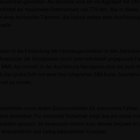
undlicher geworden. Als Benziner wird ein V6-Aggregat mit 340 
 entfaltet ein maximales Drehmoment von 770 Nm. Wer in dieses K
t einer Achtstufen-Tiptronic. Als Hybrid stehen zwei Ausführun
traße.
iel ist die Einbindung der Fahrzeugarchitektur in den Zentrals
 Ausnutzen der Grünphasen durch eine individuell angepasste F
 MMI, das sowohl in der Ausführung Navigation plus als auch M
et das große SUV mit einer fest integrierten SIM-Karte. Smartph
rnet zu nutzen.
assistenten sowie einem Stauassistenten für autonomes Fahren.
d einstellbar. Für maximale Sicherheit sorgt das pre sense mi
rädern gewarnt. Im Innenraum nimmt man derweil bequem in Led
m Ambientelicht und farbig beleuchteten Konturen.