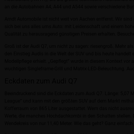
an die Autobahnen A4, A44 und A544 sowie verschiedene Bund
Arndt Automobile ist nicht weit von Aachen entfernt. Wir sind
sich bei uns alles ums Auto: mit Leidenschaft und einem ho
Qualität zu herausragend günstigen Preisen erhalten. Besuchen
Groß ist der Audi Q7, um nicht zu sagen: riesengroß. Mehr als
den Einstieg Audis in die Welt der SUV und bis heute handelt 
Modellpflege erhielt. „Gepflegt“ wurde in diesem Kontext vor 
wuchtigen Singleframe-Grill und Matrix-LED-Beleuchtung. Auch
Eckdaten zum Audi Q7
Beeindruckend sind die Eckdaten zum Audi Q7. Länge: 5,07 Me
League“ und kann mit den größten SUV auf dem Markt mithalten
Kofferraum von 865 Liter ausgestattet. Wem das nicht ausrei
Werte, die manches Hochdachkombi in den Schatten stellen. Da
Wendekreis von nur 11,40 Meter. Wie das geht? Ganz einfac