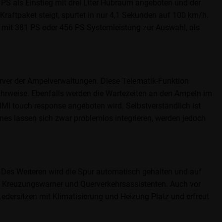
PS als Einstieg mit drei Liter Hubraum angeboten und der
raftpaket steigt, spurtet in nur 4,1 Sekunden auf 100 km/h.
g mit 381 PS oder 456 PS Systemleistung zur Auswahl, als
erver der Ampelverwaltungen. Diese Telematik-Funktion
ahrweise. Ebenfalls werden die Wartezeiten an den Ampeln im
MI touch response angeboten wird. Selbstverständlich ist
ones lassen sich zwar problemlos integrieren, werden jedoch
 Des Weiteren wird die Spur automatisch gehalten und auf
t Kreuzungswarner und Querverkehrsassistenten. Auch vor
ersitzen mit Klimatisierung und Heizung Platz und erfreut