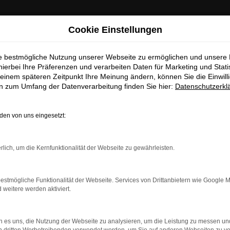
: Wichtige Mitteilung für Händler und Kunden
Cookie Einstellungen
en
ie bestmögliche Nutzung unserer Webseite zu ermöglichen und unsere
ten darüber informieren, dass betrügerische E-Mails im Umlauf 
hierbei Ihre Präferenzen und verarbeiten Daten für Marketing und Stati
in unserem Namen verschickt werden.
service nach Aachen
einem späteren Zeitpunkt Ihre Meinung ändern, können Sie die Einwillig
se E-Mails enthalten gefälschte Informationen (z.B. Rabattaktio
en zum Umfang der Datenverarbeitung finden Sie hier:
Datenschutzerkl
sse, Sonderangebote) zu unseren Angeboten und sind nicht vo
GEBRAUCHTWA
autorisiert oder versandt.
en von uns eingesetzt:
nehmen die Sicherheit unserer Kundinnen und Kunden sehr erns
möchten sicher vor betrügerischen Aktivitäten schützen.
rlich, um die Kernfunktionalität der Webseite zu gewährleisten.
Sie unsicher sind, rufen Sie bitte einen unserer Verkaufsberat
Unsere Kontaktdaten
perfekt für Aachen ansehen. Ehrlich gesagt, kommt es stark auf 
estmögliche Funktionalität der Webseite. Services von Drittanbietern wie Google 
zeug überzeugt seit vielen Jahren durch seine erstklassige Ver
eitere werden aktiviert.
und liefert einen echten Klassiker. Für Aachen ist das Modell so
S
für die Finanzierung nicht im Regen stehen lassen.
 es uns, die Nutzung der Webseite zu analysieren, um die Leistung zu messen u