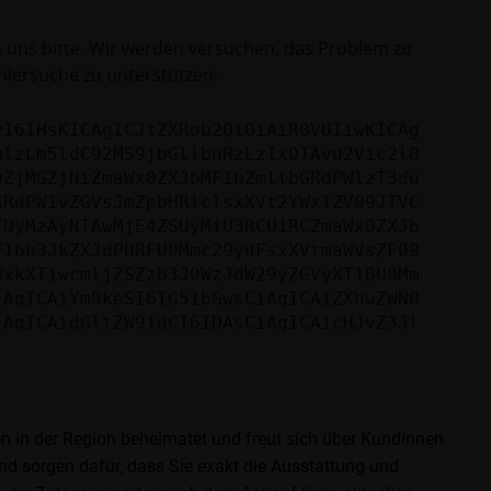
e uns bitte. Wir werden versuchen, das Problem zu
hlersuche zu unterstützen:
yI6IHsKICAgICJtZXRob2QiOiAiR0VUIiwKICAg
mlzLm5ldC92MS9jbGllbnRzLzIxOTAvd2Vic2l0
DZjMGZjNiZmaWx0ZXJbMF1bZmllbGRdPWlzT3du
GRdPW1vZGVsJmZpbHRlclsxXVt2YWx1ZV09JTVC
TUyMzAyNTAwMjE4ZSUyMiU3RCU1RCZmaWx0ZXJb
F1bb3JkZXJdPURFU0Mmc29ydFsxXVtmaWVsZF09
WxkXT1wcmljZSZzb3J0WzJdW29yZGVyXT1BU0Mm
iAgICAiYm9keSI6IG51bGwsCiAgICAiZXhwZWN0
iAgICAidGltZW91dCI6IDAsCiAgICAicHJvZ3Jl
en in der Region beheimatet und freut sich über Kundinnen
 sorgen dafür, dass Sie exakt die Ausstattung und