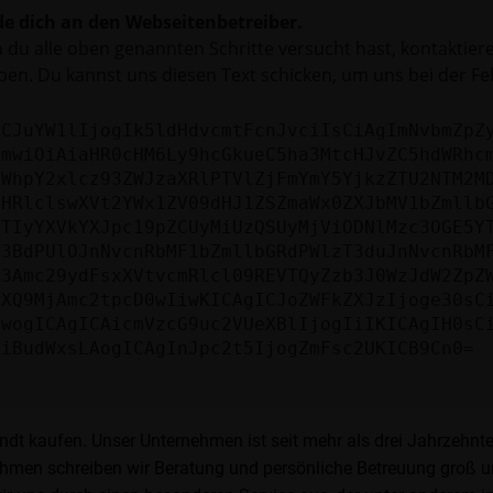
e dich an den Webseitenbetreiber.
du alle oben genannten Schritte versucht hast, kontaktier
en. Du kannst uns diesen Text schicken, um uns bei der Fe
ICJuYW1lIjogIk5ldHdvcmtFcnJvciIsCiAgImNvbmZpZ
cmwiOiAiaHR0cHM6Ly9hcGkueC5ha3MtcHJvZC5hdWRhc
ZWhpY2xlcz93ZWJzaXRlPTVlZjFmYmY5YjkzZTU2NTM2M
bHRlclswXVt2YWx1ZV09dHJ1ZSZmaWx0ZXJbMV1bZmllb
JTIyYXVkYXJpc19pZCUyMiUzQSUyMjViODNlMzc3OGE5Y
b3BdPUlOJnNvcnRbMF1bZmllbGRdPWlzT3duJnNvcnRbM
b3Amc29ydFsxXVtvcmRlcl09REVTQyZzb3J0WzJdW2ZpZ
aXQ9MjAmc2tpcD0wIiwKICAgICJoZWFkZXJzIjoge30sC
ewogICAgICAicmVzcG9uc2VUeXBlIjogIiIKICAgIH0sC
OiBudWxsLAogICAgInJpc2t5IjogZmFsc2UKICB9Cn0=
ndt kaufen. Unser Unternehmen ist seit mehr als drei Jahrzehnt
en schreiben wir Beratung und persönliche Betreuung groß und