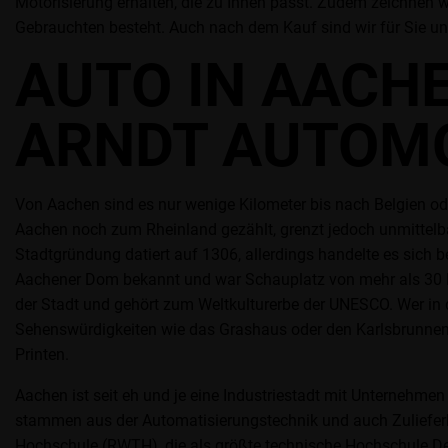
Motorisierung erhalten, die zu Ihnen passt. Zudem zeichnen 
Gebrauchten besteht. Auch nach dem Kauf sind wir für Sie un
AUTO IN AACH
ARNDT AUTOM
Von Aachen sind es nur wenige Kilometer bis nach Belgien ode
Aachen noch zum Rheinland gezählt, grenzt jedoch unmittelbar 
Stadtgründung datiert auf 1306, allerdings handelte es sich b
Aachener Dom bekannt und war Schauplatz von mehr als 30 K
der Stadt und gehört zum Weltkulturerbe der UNESCO. Wer in 
Sehenswürdigkeiten wie das Grashaus oder den Karlsbrunnen.
Printen.
Aachen ist seit eh und je eine Industriestadt mit Unternehm
stammen aus der Automatisierungstechnik und auch Zulieferbet
Hochschule (RWTH), die als größte technische Hochschule De