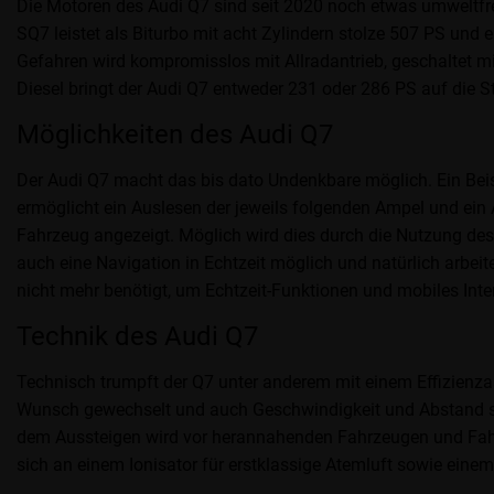
Die Motoren des Audi Q7 sind seit 2020 noch etwas umweltfre
SQ7 leistet als Biturbo mit acht Zylindern stolze 507 PS und
Gefahren wird kompromisslos mit Allradantrieb, geschaltet mi
Diesel bringt der Audi Q7 entweder 231 oder 286 PS auf die S
Möglichkeiten des Audi Q7
Der Audi Q7 macht das bis dato Undenkbare möglich. Ein Beisp
ermöglicht ein Auslesen der jeweils folgenden Ampel und ein
Fahrzeug angezeigt. Möglich wird dies durch die Nutzung des
auch eine Navigation in Echtzeit möglich und natürlich arbeit
nicht mehr benötigt, um Echtzeit-Funktionen und mobiles Inte
Technik des Audi Q7
Technisch trumpft der Q7 unter anderem mit einem Effizienz
Wunsch gewechselt und auch Geschwindigkeit und Abstand sin
dem Aussteigen wird vor herannahenden Fahrzeugen und Fahr
sich an einem Ionisator für erstklassige Atemluft sowie eine