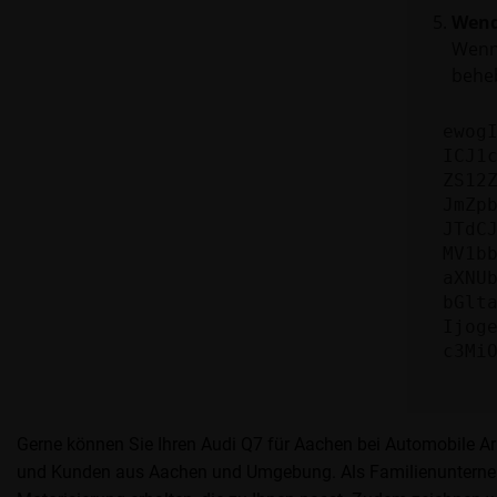
Wend
Wenn 
beheb
ewog
ICJ1
ZS12
JmZp
JTdC
MV1b
aXNU
bGlt
Ijog
c3Mi
Gerne können Sie Ihren Audi Q7 für Aachen bei Automobile Ar
und Kunden aus Aachen und Umgebung. Als Familienunternehm