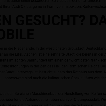
wir uns durch einen besonderen Service aus, der unter anderem 
d Ihren Audi Q7 da: gerne in Form von Inspektion, Reifenwechs
EN GESUCHT? D
OBILE
r in die Niederlande. In der westlichsten Großstadt Deutschland
an die Eifel. Aachen ist eine sehr alte Stadt, die bereits in de
ereits im achten Jahrhundert um einen der wichtigsten fränkische
önigskrönungen in der Zeit des Heiligen Römischen Reichs Deu
der Stadt unterwegs ist, besucht zudem das Rathaus aus dem 14.
 Lohnenswert sind auch die kulinarischen Spezialitäten wie de
en aus den Bereichen Maschinenbau, der Herstellung von Reifen 
riebe für die Autoindustrie haben sich vor Ort angesiedelt. Wi
utschland gilt. Verbunden ist Aachen über die Schiene mit de