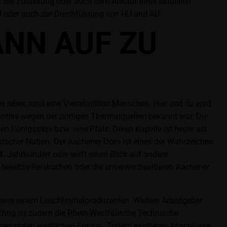
in der Zulassung oder auch dem Ankauf Ihres aktuellen
el oder auch der Durchführung von HU und AU.
ANN AUF ZU
s leben rund eine Viertelmillion Menschen. Hier und da wird
r Antike wegen der dortigen Thermalquellen bekannt war. Die
n Königssitze bzw. eine Pfalz. Deren Kapelle ist heute als
tscher Nation. Der Aachener Dom ist eines der Wahrzeichen
 Jahrhundert oder wirft einen Blick auf andere
r beliebte Reiskuchen oder die unverwechselbaren Aachener
sowie einem Leuchtmittelproduzenten. Weitere Arbeitgeber
chtig ist zudem die Rhein-Westfälische Technische
m gesamten westlichen Europa. Zudem existieren Anschlüsse