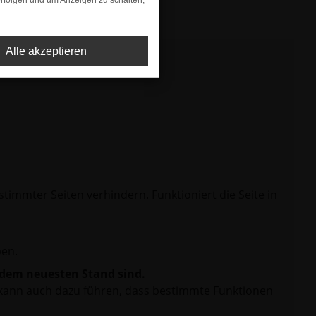
rfolgen und um Anzeigen zu schalten,
Alle akzeptieren
mmter Seiten verhindern. Funktioniert die Seite in
en.
f dem neuesten Stand sind.
rn kann auch dazu führen, dass bestimmte Funktionen