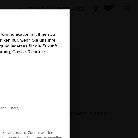
0
+49 (0)2131 / 40678 – 200
×
 Kommunikation mit Ihnen zu
sind, die
stiken nur, wenn Sie uns Ihre
ung jederzeit für die Zukunft
nen,
ärung
,
Cookie-Richtlinie
.
n ARNDT
t und
er an.
Maps, Chats,
 Seite in einem anderen Browser oder in einem
chließen
nd zu verbessern. Zudem werden