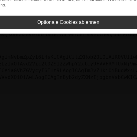
bleme zu beheben.
on dritten Werbetreibenden verwendet werden, um Sie auf anderen Webseiten zu ve
ind.
iebssystem auf dem neuesten Stand sind.
tsrisiko, sondern kann auch dazu führen, dass bestimmte Fun
Optionale Cookies ablehnen
st, kontaktiere uns bitte. Wir werden versuchen, das Prob
AgImNvbmZpZyI6IHsKICAgICJtZXRob2QiOiAiR0VUIiw
zLzIxOTAvd2Vic2l0ZS12ZWhpY2xlcy9FVVFRMTUxNj9m
ICAiaGVhZGVycyI6IHt9LAogICAgImJvZHkiOiBudWxsL
WVvdXQiOiAwLAogICAgInByb2dyZXNzIjogbnVsbCwKIC