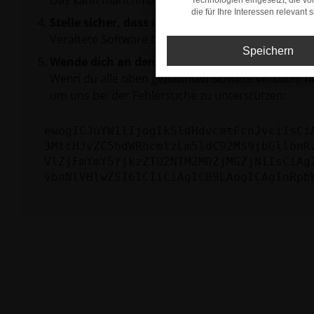
Das kann manchmal helfen, vorübergehende Pro
Technologien eingesetzt, die v
die für Ihre Interessen relevant s
Stelle sicher, dass dein Browser und dein Betr
Veraltete Software birgt nicht nur ein Sicherhei
Speichern
Wende dich an den Webseitenbetreiber.
Wenn du alle oben genannten Schritte versucht ha
um uns bei der Fehlersuche zu unterstützen:
ewogICJuYW1lIjogIk5ldHdvcmtFcnJvciIsCi
3MtcHJvZC5hdWRhcmlzLm5ldC92MS9jbGllbnR
VlZjFmYmY5YjkzZTU2NTM2MDZjMGZjNiIsCiAg
vbnNlVHlwZSI6ICIiCiAgICB9LAogICAgInRpb