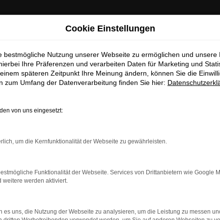
: Wichtige Mitteilung für Händler und Kunden
Cookie Einstellungen
ie bestmögliche Nutzung unserer Webseite zu ermöglichen und unsere
ten darüber informieren, dass betrügerische E-Mails im Umlauf 
hierbei Ihre Präferenzen und verarbeiten Daten für Marketing und Stati
in unserem Namen verschickt werden.
einem späteren Zeitpunkt Ihre Meinung ändern, können Sie die Einwillig
se E-Mails enthalten gefälschte Informationen (z.B. Rabattaktio
en zum Umfang der Datenverarbeitung finden Sie hier:
Datenschutzerkl
sse, Sonderangebote) zu unseren Angeboten und sind nicht vo
autorisiert oder versandt.
en von uns eingesetzt:
nehmen die Sicherheit unserer Kundinnen und Kunden sehr erns
möchten sicher vor betrügerischen Aktivitäten schützen.
rbindung.
rlich, um die Kernfunktionalität der Webseite zu gewährleisten.
Sie unsicher sind, rufen Sie bitte einen unserer Verkaufsberat
hmaschine?
Unsere Kontaktdaten
estmögliche Funktionalität der Webseite. Services von Drittanbietern wie Google 
das Laden bestimmter Seiten verhindern. Funktioniert die
eitere werden aktiviert.
S
 es uns, die Nutzung der Webseite zu analysieren, um die Leistung zu messen u