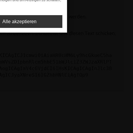
rfolgen und um Anzeigen zu schalten,
ktionen nicht mehr unterstützt werden.
Alle akzeptieren
lem zu beheben. Du kannst uns diesen Text schicken,
KICAgICJ1cmwiOiAiaHR0cHM6Ly9hcGkueC5ha
aWVsZD1pbnRlcm5hbE51bWJlciZ3ZWJzaXRlPT
AogICAgImV4cGVjdCI6IHsKICAgICAgInJlc3B
AgICJyaXNreSI6IGZhbHNlCiAgfQp9