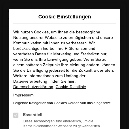
0
Zum
×
Achtung: Wichtige Mitteilung für Händler und
Hauptinhalt
Cookie Einstellungen
Kunden
springen
Startseite
Verkauf
Fahrzeug-Showroom
Wir nutzen Cookies, um Ihnen die bestmögliche
Wir möchten darüber informieren, dass betrügerische E-
Nutzung unserer Webseite zu ermöglichen und unsere
Mails im Umlauf sind, die in unserem Namen verschickt
Kommunikation mit Ihnen zu verbessern. Wir
berücksichtigen hierbei Ihre Präferenzen und
werden.
Fehler: Network Error
verarbeiten Daten für Marketing und Statistiken nur,
Diese E-Mails enthalten gefälschte Informationen (z.B.
wenn Sie uns Ihre Einwilligung geben. Wenn Sie zu
Rabattaktionen, Nachlässe, Sonderangebote) zu
Beim Laden ist ein Fehler aufgetreten.
einem späteren Zeitpunkt Ihre Meinung ändern, können
unseren Angeboten und sind nicht von ARNDT
Sie die Einwilligung jederzeit für die Zukunft widerrufen.
Hier sind ein paar Tipps, die dir helfen können:
Weitere Informationen zum Umfang der
autorisiert oder versandt.
Datenverarbeitung finden Sie hier:
Überprüfe deine Firewall und deine
Wir nehmen die Sicherheit unserer Kundinnen und
Datenschutzerklärung
,
Cookie-Richtlinie
.
Internetverbindung.
Kunden sehr ernst und möchten sicher vor
Impressum
Laden andere Webseiten, zum Beispiel
betrügerischen Aktivitäten schützen.
deine Suchmaschine?
Folgende Kategorien von Cookies werden von uns eingesetzt:
Wenn Sie unsicher sind, rufen Sie bitte einen unserer
Prüfe deine Browsererweiterungen.
Essentiell
Verkaufsberater an.
Manche Erweiterungen, wie Werbeblocker,
Diese Technologien sind erforderlich, um die
können das Laden bestimmter Seiten
Kernfunktionalität der Webseite zu gewährleisten.
Unsere Kontaktdaten