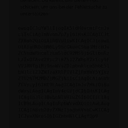
beheben. Du kannst uns diesen Text
schicken, um uns bei der Fehlersuche zu
unterstützen:
ewogICJuYW1lIjogIk5ldHdvcmtFcnJv
ciIsCiAgImNvbmZpZyI6IHsKICAgICJt
ZXRob2QiOiAiR0VUIiwKICAgICJ1cmwi
OiAiaHR0cHM6Ly9hcGkueC5ha3MtcHJv
ZC5hdWRhcmlzLm5ldC92MS9jbGllbnRz
LzIxOTAvd2Vic2l0ZS12ZWhpY2xlcy9F
VVJRNTg1Mj9maWVsZD1pbnRlcm5hbE51
bWJlciZ3ZWJzaXRlPTVlZjFmYmY5Yjkz
ZTU2NTM2MDZjMGZjNiIsCiAgICAiaGVh
ZGVycyI6IHt9LAogICAgImJvZHkiOiBu
dWxsLAogICAgImV4cGVjdCI6IHsKICAg
ICAgInJlc3BvbnNlVHlwZSI6ICIiCiAg
ICB9LAogICAgInRpbWVvdXQiOiAwLAog
ICAgInByb2dyZXNzIjogbnVsbCwKICAg
ICJyaXNreSI6IGZhbHNlCiAgfQp9