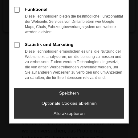
verhindern. Funktioniert die Seite in einem
Funktional
anderen Browser oder in einem privaten
Diese Technologien bieten die bestmögliche Funktionalität
Fenster?
der Webseite. Services von Drittanbietern wie Google
Schließen
Maps, Chats, Fahrzeugbewertungssystem und weitere
Starte dein Gerät neu.
werden aktiviert.
Das kann manchmal helfen,
vorübergehende Probleme zu beheben.
Statistik und Marketing
Diese Technologien ermöglichen es uns, die Nutzung der
Stelle sicher, dass dein Browser und dein
Webseite zu analysieren, um die Leistung zu messen und
Betriebssystem auf dem neuesten Stand
zu verbessern. Zudem werden Technologien eingesetzt,
die von dritten Werbetreibenden verwendet werden, um
sind.
Sie auf anderen Webseiten zu verfolgen und um Anzeigen
Veraltete Software birgt nicht nur ein
zu schalten, die für Ihre Interessen relevant sind.
Sicherheitsrisiko, sondern kann auch dazu
führen, dass bestimmte Funktionen nicht
Speichern
mehr unterstützt werden.
Optionale Cookies ablehnen
Wende dich an den Webseitenbetreiber.
Alle akzeptieren
Wenn du alle oben genannten Schritte
versucht hast, kontaktiere uns bitte. Wir
werden versuchen, das Problem zu