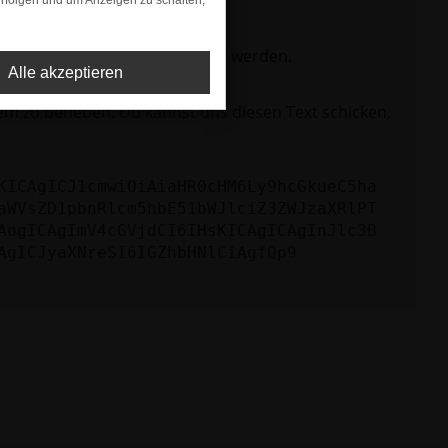
rfolgen und um Anzeigen zu schalten,
ktionen nicht mehr unterstützt werden.
Alle akzeptieren
lem zu beheben. Du kannst uns diesen Text schicken,
KICAgICJ1cmwiOiAiaHR0cHM6Ly9hcGkueC5ha
aWVsZD1pbnRlcm5hbE51bWJlciZ3ZWJzaXRlPT
AogICAgImV4cGVjdCI6IHsKICAgICAgInJlc3B
AgICJyaXNreSI6IGZhbHNlCiAgfQp9