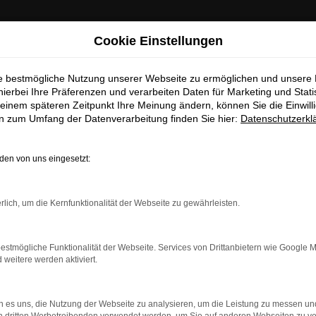
: Wichtige Mitteilung für Händler und Kunden
Cookie Einstellungen
ie bestmögliche Nutzung unserer Webseite zu ermöglichen und unsere
ten darüber informieren, dass betrügerische E-Mails im Umlauf 
hierbei Ihre Präferenzen und verarbeiten Daten für Marketing und Stati
in unserem Namen verschickt werden.
einem späteren Zeitpunkt Ihre Meinung ändern, können Sie die Einwillig
se E-Mails enthalten gefälschte Informationen (z.B. Rabattaktio
en zum Umfang der Datenverarbeitung finden Sie hier:
Datenschutzerkl
sse, Sonderangebote) zu unseren Angeboten und sind nicht vo
autorisiert oder versandt.
en von uns eingesetzt:
nehmen die Sicherheit unserer Kundinnen und Kunden sehr erns
möchten sicher vor betrügerischen Aktivitäten schützen.
rbindung.
rlich, um die Kernfunktionalität der Webseite zu gewährleisten.
Sie unsicher sind, rufen Sie bitte einen unserer Verkaufsberat
hmaschine?
Unsere Kontaktdaten
estmögliche Funktionalität der Webseite. Services von Drittanbietern wie Google 
das Laden bestimmter Seiten verhindern. Funktioniert die
eitere werden aktiviert.
S
 es uns, die Nutzung der Webseite zu analysieren, um die Leistung zu messen u