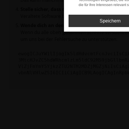
Das kann manchmal helfen, vorübergehende Pro
Technologien eingesetzt, die v
die für Ihre Interessen relevant s
Stelle sicher, dass dein Browser und dein Betr
Veraltete Software birgt nicht nur ein Sicherhei
Speichern
Wende dich an den Webseitenbetreiber.
Wenn du alle oben genannten Schritte versucht ha
um uns bei der Fehlersuche zu unterstützen:
ewogICJuYW1lIjogIk5ldHdvcmtFcnJvciIsCi
3MtcHJvZC5hdWRhcmlzLm5ldC92MS9jbGllbnR
VlZjFmYmY5YjkzZTU2NTM2MDZjMGZjNiIsCiAg
vbnNlVHlwZSI6ICIiCiAgICB9LAogICAgInRpb