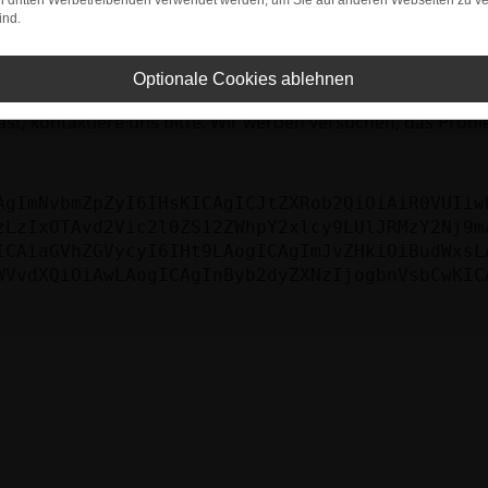
bleme zu beheben.
on dritten Werbetreibenden verwendet werden, um Sie auf anderen Webseiten zu ve
ind.
iebssystem auf dem neuesten Stand sind.
tsrisiko, sondern kann auch dazu führen, dass bestimmte Fun
Optionale Cookies ablehnen
st, kontaktiere uns bitte. Wir werden versuchen, das Prob
AgImNvbmZpZyI6IHsKICAgICJtZXRob2QiOiAiR0VUIiw
zLzIxOTAvd2Vic2l0ZS12ZWhpY2xlcy9LUlJRMzY2Nj9m
ICAiaGVhZGVycyI6IHt9LAogICAgImJvZHkiOiBudWxsL
WVvdXQiOiAwLAogICAgInByb2dyZXNzIjogbnVsbCwKIC