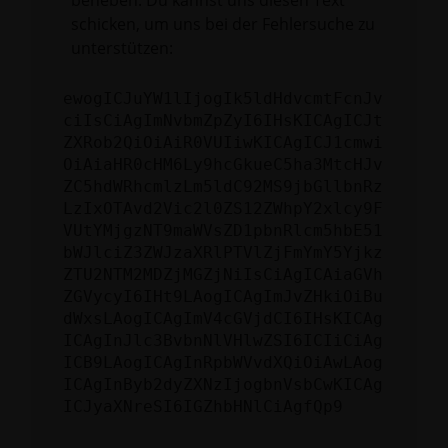
beheben. Du kannst uns diesen Text
schicken, um uns bei der Fehlersuche zu
unterstützen:
ewogICJuYW1lIjogIk5ldHdvcmtFcnJv
ciIsCiAgImNvbmZpZyI6IHsKICAgICJt
ZXRob2QiOiAiR0VUIiwKICAgICJ1cmwi
OiAiaHR0cHM6Ly9hcGkueC5ha3MtcHJv
ZC5hdWRhcmlzLm5ldC92MS9jbGllbnRz
LzIxOTAvd2Vic2l0ZS12ZWhpY2xlcy9F
VUtYMjgzNT9maWVsZD1pbnRlcm5hbE51
bWJlciZ3ZWJzaXRlPTVlZjFmYmY5Yjkz
ZTU2NTM2MDZjMGZjNiIsCiAgICAiaGVh
ZGVycyI6IHt9LAogICAgImJvZHkiOiBu
dWxsLAogICAgImV4cGVjdCI6IHsKICAg
ICAgInJlc3BvbnNlVHlwZSI6ICIiCiAg
ICB9LAogICAgInRpbWVvdXQiOiAwLAog
ICAgInByb2dyZXNzIjogbnVsbCwKICAg
ICJyaXNreSI6IGZhbHNlCiAgfQp9