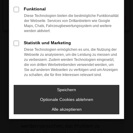
verhindern. Funktioniert die Seite in einem
Funktional
anderen Browser oder in einem privaten
Diese Technologien bieten die bestmögliche Funktionalität
Fenster?
der Webseite. Services von Drittanbietern wie Google
Schließen
Maps, Chats, Fahrzeugbewertungssystem und weitere
Starte dein Gerät neu.
werden aktiviert.
Das kann manchmal helfen,
vorübergehende Probleme zu beheben.
Statistik und Marketing
Diese Technologien ermöglichen es uns, die Nutzung der
Stelle sicher, dass dein Browser und dein
Webseite zu analysieren, um die Leistung zu messen und
Betriebssystem auf dem neuesten Stand
zu verbessern. Zudem werden Technologien eingesetzt,
die von dritten Werbetreibenden verwendet werden, um
sind.
Sie auf anderen Webseiten zu verfolgen und um Anzeigen
Veraltete Software birgt nicht nur ein
zu schalten, die für Ihre Interessen relevant sind.
Sicherheitsrisiko, sondern kann auch dazu
führen, dass bestimmte Funktionen nicht
Speichern
mehr unterstützt werden.
Optionale Cookies ablehnen
Wende dich an den Webseitenbetreiber.
Alle akzeptieren
Wenn du alle oben genannten Schritte
versucht hast, kontaktiere uns bitte. Wir
werden versuchen, das Problem zu