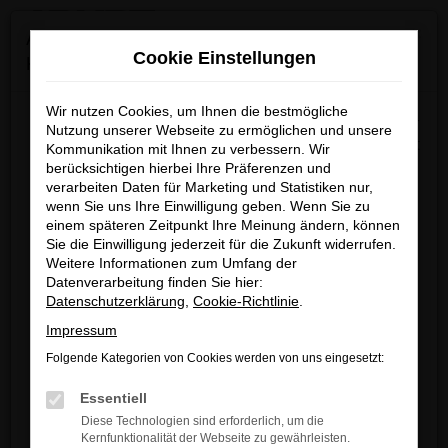
0
Zum
×
Achtung: Wichtige Mitteilung für Händler und
Hauptinhalt
Cookie Einstellungen
Kunden
springen
Startseite
Verkauf
Fahrzeug-Showroom
Wir nutzen Cookies, um Ihnen die bestmögliche
Wir möchten darüber informieren, dass betrügerische E-
Nutzung unserer Webseite zu ermöglichen und unsere
Mails im Umlauf sind, die in unserem Namen verschickt
Kommunikation mit Ihnen zu verbessern. Wir
berücksichtigen hierbei Ihre Präferenzen und
werden.
Fehler: Network Error
verarbeiten Daten für Marketing und Statistiken nur,
Diese E-Mails enthalten gefälschte Informationen (z.B.
wenn Sie uns Ihre Einwilligung geben. Wenn Sie zu
Rabattaktionen, Nachlässe, Sonderangebote) zu
Beim Laden ist ein Fehler aufgetreten.
einem späteren Zeitpunkt Ihre Meinung ändern, können
unseren Angeboten und sind nicht von ARNDT
Sie die Einwilligung jederzeit für die Zukunft widerrufen.
Hier sind ein paar Tipps, die dir helfen können:
Weitere Informationen zum Umfang der
autorisiert oder versandt.
Datenverarbeitung finden Sie hier:
Überprüfe deine Firewall und deine
Wir nehmen die Sicherheit unserer Kundinnen und
Datenschutzerklärung
,
Cookie-Richtlinie
.
Internetverbindung.
Kunden sehr ernst und möchten sicher vor
Impressum
Laden andere Webseiten, zum Beispiel
betrügerischen Aktivitäten schützen.
deine Suchmaschine?
Folgende Kategorien von Cookies werden von uns eingesetzt:
Wenn Sie unsicher sind, rufen Sie bitte einen unserer
Prüfe deine Browsererweiterungen.
Essentiell
Verkaufsberater an.
Manche Erweiterungen, wie Werbeblocker,
Diese Technologien sind erforderlich, um die
können das Laden bestimmter Seiten
Kernfunktionalität der Webseite zu gewährleisten.
Unsere Kontaktdaten