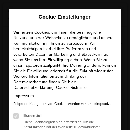
0
Zum
×
Achtung: Wichtige Mitteilung für Händler und
Hauptinhalt
Cookie Einstellungen
Kunden
springen
Startseite
Verkauf
Fahrzeug-Showroom
Wir nutzen Cookies, um Ihnen die bestmögliche
Wir möchten darüber informieren, dass betrügerische E-
Nutzung unserer Webseite zu ermöglichen und unsere
Mails im Umlauf sind, die in unserem Namen verschickt
Kommunikation mit Ihnen zu verbessern. Wir
berücksichtigen hierbei Ihre Präferenzen und
werden.
Fehler: Network Error
verarbeiten Daten für Marketing und Statistiken nur,
Diese E-Mails enthalten gefälschte Informationen (z.B.
wenn Sie uns Ihre Einwilligung geben. Wenn Sie zu
Rabattaktionen, Nachlässe, Sonderangebote) zu
Beim Laden ist ein Fehler aufgetreten.
einem späteren Zeitpunkt Ihre Meinung ändern, können
unseren Angeboten und sind nicht von ARNDT
Sie die Einwilligung jederzeit für die Zukunft widerrufen.
Hier sind ein paar Tipps, die dir helfen können:
Weitere Informationen zum Umfang der
autorisiert oder versandt.
Datenverarbeitung finden Sie hier:
Überprüfe deine Firewall und deine
Wir nehmen die Sicherheit unserer Kundinnen und
Datenschutzerklärung
,
Cookie-Richtlinie
.
Internetverbindung.
Kunden sehr ernst und möchten sicher vor
Impressum
Laden andere Webseiten, zum Beispiel
betrügerischen Aktivitäten schützen.
deine Suchmaschine?
Folgende Kategorien von Cookies werden von uns eingesetzt:
Wenn Sie unsicher sind, rufen Sie bitte einen unserer
Prüfe deine Browsererweiterungen.
Essentiell
Verkaufsberater an.
Manche Erweiterungen, wie Werbeblocker,
Diese Technologien sind erforderlich, um die
können das Laden bestimmter Seiten
Kernfunktionalität der Webseite zu gewährleisten.
Unsere Kontaktdaten