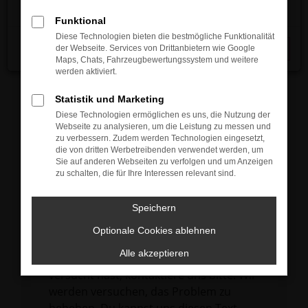
verhindern. Funktioniert die Seite in einem
Funktional
anderen Browser oder in einem privaten
Diese Technologien bieten die bestmögliche Funktionalität
Fenster?
der Webseite. Services von Drittanbietern wie Google
Schließen
Maps, Chats, Fahrzeugbewertungssystem und weitere
Starte dein Gerät neu.
werden aktiviert.
Das kann manchmal helfen,
vorübergehende Probleme zu beheben.
Statistik und Marketing
Diese Technologien ermöglichen es uns, die Nutzung der
Stelle sicher, dass dein Browser und dein
Webseite zu analysieren, um die Leistung zu messen und
Betriebssystem auf dem neuesten Stand
zu verbessern. Zudem werden Technologien eingesetzt,
die von dritten Werbetreibenden verwendet werden, um
sind.
Sie auf anderen Webseiten zu verfolgen und um Anzeigen
Veraltete Software birgt nicht nur ein
zu schalten, die für Ihre Interessen relevant sind.
Sicherheitsrisiko, sondern kann auch dazu
führen, dass bestimmte Funktionen nicht
Speichern
mehr unterstützt werden.
Optionale Cookies ablehnen
Wende dich an den Webseitenbetreiber.
Alle akzeptieren
Wenn du alle oben genannten Schritte
versucht hast, kontaktiere uns bitte. Wir
werden versuchen, das Problem zu