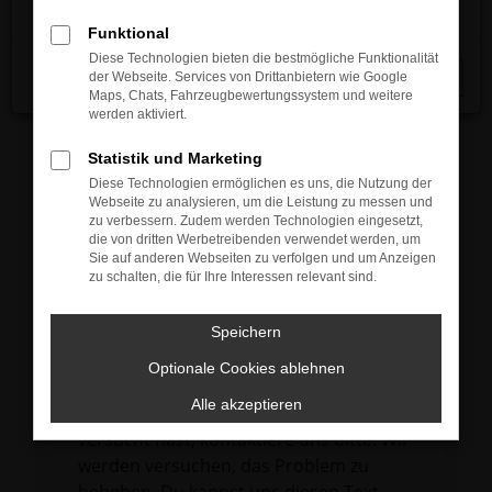
verhindern. Funktioniert die Seite in einem
Funktional
anderen Browser oder in einem privaten
Diese Technologien bieten die bestmögliche Funktionalität
Fenster?
der Webseite. Services von Drittanbietern wie Google
Schließen
Maps, Chats, Fahrzeugbewertungssystem und weitere
Starte dein Gerät neu.
werden aktiviert.
Das kann manchmal helfen,
vorübergehende Probleme zu beheben.
Statistik und Marketing
Diese Technologien ermöglichen es uns, die Nutzung der
Stelle sicher, dass dein Browser und dein
Webseite zu analysieren, um die Leistung zu messen und
Betriebssystem auf dem neuesten Stand
zu verbessern. Zudem werden Technologien eingesetzt,
die von dritten Werbetreibenden verwendet werden, um
sind.
Sie auf anderen Webseiten zu verfolgen und um Anzeigen
Veraltete Software birgt nicht nur ein
zu schalten, die für Ihre Interessen relevant sind.
Sicherheitsrisiko, sondern kann auch dazu
führen, dass bestimmte Funktionen nicht
Speichern
mehr unterstützt werden.
Optionale Cookies ablehnen
Wende dich an den Webseitenbetreiber.
Alle akzeptieren
Wenn du alle oben genannten Schritte
versucht hast, kontaktiere uns bitte. Wir
werden versuchen, das Problem zu