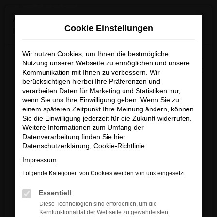
0
Zum
×
Achtung: Wichtige Mitteilung für Händler und
Hauptinhalt
Cookie Einstellungen
Kunden
springen
Startseite
Verkauf
Fahrzeug-Showroom
Wir nutzen Cookies, um Ihnen die bestmögliche
Wir möchten darüber informieren, dass betrügerische E-
Nutzung unserer Webseite zu ermöglichen und unsere
Mails im Umlauf sind, die in unserem Namen verschickt
Kommunikation mit Ihnen zu verbessern. Wir
berücksichtigen hierbei Ihre Präferenzen und
werden.
Fehler: Network Error
verarbeiten Daten für Marketing und Statistiken nur,
Diese E-Mails enthalten gefälschte Informationen (z.B.
wenn Sie uns Ihre Einwilligung geben. Wenn Sie zu
Rabattaktionen, Nachlässe, Sonderangebote) zu
Beim Laden ist ein Fehler aufgetreten.
einem späteren Zeitpunkt Ihre Meinung ändern, können
unseren Angeboten und sind nicht von ARNDT
Sie die Einwilligung jederzeit für die Zukunft widerrufen.
Hier sind ein paar Tipps, die dir helfen können:
Weitere Informationen zum Umfang der
autorisiert oder versandt.
Datenverarbeitung finden Sie hier:
Überprüfe deine Firewall und deine
Wir nehmen die Sicherheit unserer Kundinnen und
Datenschutzerklärung
,
Cookie-Richtlinie
.
Internetverbindung.
Kunden sehr ernst und möchten sicher vor
Impressum
Laden andere Webseiten, zum Beispiel
betrügerischen Aktivitäten schützen.
deine Suchmaschine?
Folgende Kategorien von Cookies werden von uns eingesetzt:
Wenn Sie unsicher sind, rufen Sie bitte einen unserer
Prüfe deine Browsererweiterungen.
Essentiell
Verkaufsberater an.
Manche Erweiterungen, wie Werbeblocker,
Diese Technologien sind erforderlich, um die
können das Laden bestimmter Seiten
Kernfunktionalität der Webseite zu gewährleisten.
Unsere Kontaktdaten