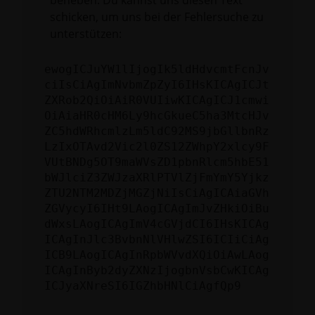
beheben. Du kannst uns diesen Text
schicken, um uns bei der Fehlersuche zu
unterstützen:
ewogICJuYW1lIjogIk5ldHdvcmtFcnJv
ciIsCiAgImNvbmZpZyI6IHsKICAgICJt
ZXRob2QiOiAiR0VUIiwKICAgICJ1cmwi
OiAiaHR0cHM6Ly9hcGkueC5ha3MtcHJv
ZC5hdWRhcmlzLm5ldC92MS9jbGllbnRz
LzIxOTAvd2Vic2l0ZS12ZWhpY2xlcy9F
VUtBNDg5OT9maWVsZD1pbnRlcm5hbE51
bWJlciZ3ZWJzaXRlPTVlZjFmYmY5Yjkz
ZTU2NTM2MDZjMGZjNiIsCiAgICAiaGVh
ZGVycyI6IHt9LAogICAgImJvZHkiOiBu
dWxsLAogICAgImV4cGVjdCI6IHsKICAg
ICAgInJlc3BvbnNlVHlwZSI6ICIiCiAg
ICB9LAogICAgInRpbWVvdXQiOiAwLAog
ICAgInByb2dyZXNzIjogbnVsbCwKICAg
ICJyaXNreSI6IGZhbHNlCiAgfQp9