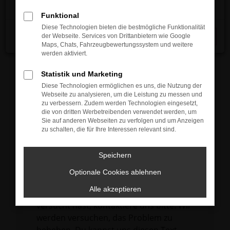
verhindern. Funktioniert die Seite in einem
Funktional
anderen Browser oder in einem privaten
Diese Technologien bieten die bestmögliche Funktionalität
Fenster?
der Webseite. Services von Drittanbietern wie Google
Schließen
Maps, Chats, Fahrzeugbewertungssystem und weitere
Starte dein Gerät neu.
werden aktiviert.
Das kann manchmal helfen,
vorübergehende Probleme zu beheben.
Statistik und Marketing
Diese Technologien ermöglichen es uns, die Nutzung der
Stelle sicher, dass dein Browser und dein
Webseite zu analysieren, um die Leistung zu messen und
Betriebssystem auf dem neuesten Stand
zu verbessern. Zudem werden Technologien eingesetzt,
die von dritten Werbetreibenden verwendet werden, um
sind.
Sie auf anderen Webseiten zu verfolgen und um Anzeigen
Veraltete Software birgt nicht nur ein
zu schalten, die für Ihre Interessen relevant sind.
Sicherheitsrisiko, sondern kann auch dazu
führen, dass bestimmte Funktionen nicht
Speichern
mehr unterstützt werden.
Optionale Cookies ablehnen
Wende dich an den Webseitenbetreiber.
Alle akzeptieren
Wenn du alle oben genannten Schritte
versucht hast, kontaktiere uns bitte. Wir
werden versuchen, das Problem zu