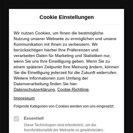
0
Zum
×
Achtung: Wichtige Mitteilung für Händler und
Hauptinhalt
Cookie Einstellungen
Kunden
springen
Startseite
Verkauf
Fahrzeug-Showroom
Wir nutzen Cookies, um Ihnen die bestmögliche
Wir möchten darüber informieren, dass betrügerische E-
Nutzung unserer Webseite zu ermöglichen und unsere
Mails im Umlauf sind, die in unserem Namen verschickt
Kommunikation mit Ihnen zu verbessern. Wir
berücksichtigen hierbei Ihre Präferenzen und
werden.
Fehler: Network Error
verarbeiten Daten für Marketing und Statistiken nur,
Diese E-Mails enthalten gefälschte Informationen (z.B.
wenn Sie uns Ihre Einwilligung geben. Wenn Sie zu
Rabattaktionen, Nachlässe, Sonderangebote) zu
Beim Laden ist ein Fehler aufgetreten.
einem späteren Zeitpunkt Ihre Meinung ändern, können
unseren Angeboten und sind nicht von ARNDT
Sie die Einwilligung jederzeit für die Zukunft widerrufen.
Hier sind ein paar Tipps, die dir helfen können:
Weitere Informationen zum Umfang der
autorisiert oder versandt.
Datenverarbeitung finden Sie hier:
Überprüfe deine Firewall und deine
Wir nehmen die Sicherheit unserer Kundinnen und
Datenschutzerklärung
,
Cookie-Richtlinie
.
Internetverbindung.
Kunden sehr ernst und möchten sicher vor
Impressum
Laden andere Webseiten, zum Beispiel
betrügerischen Aktivitäten schützen.
deine Suchmaschine?
Folgende Kategorien von Cookies werden von uns eingesetzt:
Wenn Sie unsicher sind, rufen Sie bitte einen unserer
Prüfe deine Browsererweiterungen.
Essentiell
Verkaufsberater an.
Manche Erweiterungen, wie Werbeblocker,
Diese Technologien sind erforderlich, um die
können das Laden bestimmter Seiten
Kernfunktionalität der Webseite zu gewährleisten.
Unsere Kontaktdaten