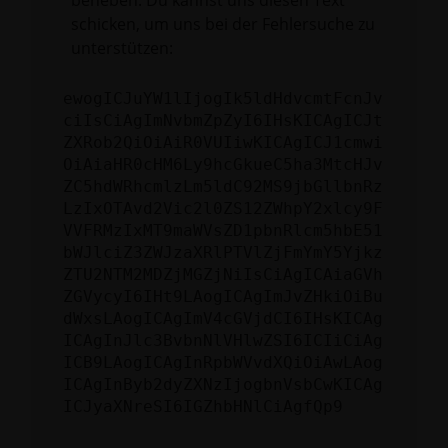
beheben. Du kannst uns diesen Text
schicken, um uns bei der Fehlersuche zu
unterstützen:
ewogICJuYW1lIjogIk5ldHdvcmtFcnJv
ciIsCiAgImNvbmZpZyI6IHsKICAgICJt
ZXRob2QiOiAiR0VUIiwKICAgICJ1cmwi
OiAiaHR0cHM6Ly9hcGkueC5ha3MtcHJv
ZC5hdWRhcmlzLm5ldC92MS9jbGllbnRz
LzIxOTAvd2Vic2l0ZS12ZWhpY2xlcy9F
VVFRMzIxMT9maWVsZD1pbnRlcm5hbE51
bWJlciZ3ZWJzaXRlPTVlZjFmYmY5Yjkz
ZTU2NTM2MDZjMGZjNiIsCiAgICAiaGVh
ZGVycyI6IHt9LAogICAgImJvZHkiOiBu
dWxsLAogICAgImV4cGVjdCI6IHsKICAg
ICAgInJlc3BvbnNlVHlwZSI6ICIiCiAg
ICB9LAogICAgInRpbWVvdXQiOiAwLAog
ICAgInByb2dyZXNzIjogbnVsbCwKICAg
ICJyaXNreSI6IGZhbHNlCiAgfQp9