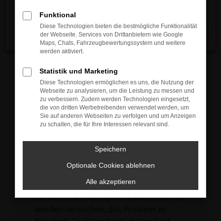
verhindern. Funktioniert die Seite in einem
Funktional
anderen Browser oder in einem privaten
Diese Technologien bieten die bestmögliche Funktionalität
Fenster?
der Webseite. Services von Drittanbietern wie Google
Schließen
Maps, Chats, Fahrzeugbewertungssystem und weitere
Starte dein Gerät neu.
werden aktiviert.
Das kann manchmal helfen,
vorübergehende Probleme zu beheben.
Statistik und Marketing
Diese Technologien ermöglichen es uns, die Nutzung der
Stelle sicher, dass dein Browser und dein
Webseite zu analysieren, um die Leistung zu messen und
Betriebssystem auf dem neuesten Stand
zu verbessern. Zudem werden Technologien eingesetzt,
die von dritten Werbetreibenden verwendet werden, um
sind.
Sie auf anderen Webseiten zu verfolgen und um Anzeigen
Veraltete Software birgt nicht nur ein
zu schalten, die für Ihre Interessen relevant sind.
Sicherheitsrisiko, sondern kann auch dazu
führen, dass bestimmte Funktionen nicht
Speichern
mehr unterstützt werden.
Optionale Cookies ablehnen
Wende dich an den Webseitenbetreiber.
Alle akzeptieren
Wenn du alle oben genannten Schritte
versucht hast, kontaktiere uns bitte. Wir
werden versuchen, das Problem zu