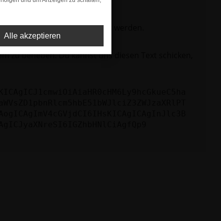
rfolgen und um Anzeigen zu schalten,
ktionen nicht mehr unterstützt werden.
Alle akzeptieren
lem zu beheben. Du kannst uns diesen Text schicken,
KICAgICJ1cmwiOiAiaHR0cHM6Ly9hcGkueC5ha
aWVsZD1pbnRlcm5hbE51bWJlciZ3ZWJzaXRlPT
AogICAgImV4cGVjdCI6IHsKICAgICAgInJlc3B
AgICJyaXNreSI6IGZhbHNlCiAgfQp9