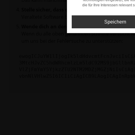
Das kann manchmal helfen, vorübergehende Pro
Technologien eingesetzt, die v
die für Ihre Interessen relevant s
Stelle sicher, dass dein Browser und dein Betr
Veraltete Software birgt nicht nur ein Sicherhei
Speichern
Wende dich an den Webseitenbetreiber.
Wenn du alle oben genannten Schritte versucht ha
um uns bei der Fehlersuche zu unterstützen:
ewogICJuYW1lIjogIk5ldHdvcmtFcnJvciIsCi
3MtcHJvZC5hdWRhcmlzLm5ldC92MS9jbGllbnR
VlZjFmYmY5YjkzZTU2NTM2MDZjMGZjNiIsCiAg
vbnNlVHlwZSI6ICIiCiAgICB9LAogICAgInRpb