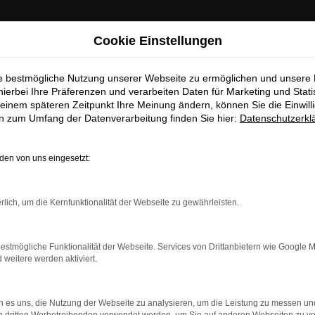
: Wichtige Mitteilung für Händler und Kunden
Cookie Einstellungen
ie bestmögliche Nutzung unserer Webseite zu ermöglichen und unsere
ten darüber informieren, dass betrügerische E-Mails im Umlauf 
hierbei Ihre Präferenzen und verarbeiten Daten für Marketing und Stati
in unserem Namen verschickt werden.
einem späteren Zeitpunkt Ihre Meinung ändern, können Sie die Einwillig
se E-Mails enthalten gefälschte Informationen (z.B. Rabattaktio
en zum Umfang der Datenverarbeitung finden Sie hier:
Datenschutzerkl
sse, Sonderangebote) zu unseren Angeboten und sind nicht vo
autorisiert oder versandt.
en von uns eingesetzt:
nehmen die Sicherheit unserer Kundinnen und Kunden sehr erns
möchten sicher vor betrügerischen Aktivitäten schützen.
rbindung.
rlich, um die Kernfunktionalität der Webseite zu gewährleisten.
Sie unsicher sind, rufen Sie bitte einen unserer Verkaufsberat
hmaschine?
Unsere Kontaktdaten
estmögliche Funktionalität der Webseite. Services von Drittanbietern wie Google 
das Laden bestimmter Seiten verhindern. Funktioniert die
eitere werden aktiviert.
S
 es uns, die Nutzung der Webseite zu analysieren, um die Leistung zu messen u