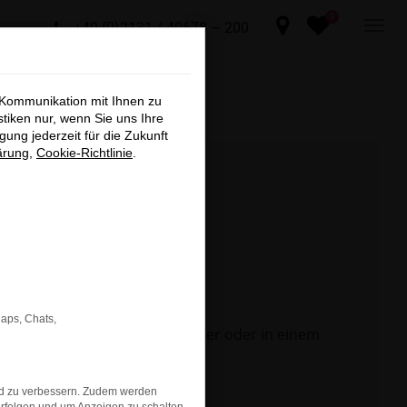
0
+49 (0)2131 / 40678 – 200
×
 Kommunikation mit Ihnen zu
sind, die
stiken nur, wenn Sie uns Ihre
ung jederzeit für die Zukunft
nen,
ärung
,
Cookie-Richtlinie
.
n ARNDT
t und
er an.
Maps, Chats,
 Seite in einem anderen Browser oder in einem
chließen
nd zu verbessern. Zudem werden