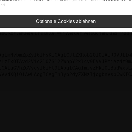
bleme zu beheben.
on dritten Werbetreibenden verwendet werden, um Sie auf anderen Webseiten zu ve
ind.
iebssystem auf dem neuesten Stand sind.
tsrisiko, sondern kann auch dazu führen, dass bestimmte Fun
Optionale Cookies ablehnen
st, kontaktiere uns bitte. Wir werden versuchen, das Prob
AgImNvbmZpZyI6IHsKICAgICJtZXRob2QiOiAiR0VUIiw
zLzIxOTAvd2Vic2l0ZS12ZWhpY2xlcy9FVVJRMjAzNz9m
ICAiaGVhZGVycyI6IHt9LAogICAgImJvZHkiOiBudWxsL
WVvdXQiOiAwLAogICAgInByb2dyZXNzIjogbnVsbCwKIC