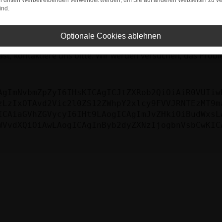
bleme zu beheben.
on dritten Werbetreibenden verwendet werden, um Sie auf anderen Webseiten zu ve
ind.
iebssystem auf dem neuesten Stand sind.
tsrisiko, sondern kann auch dazu führen, dass bestimmte Fun
Optionale Cookies ablehnen
st, kontaktiere uns bitte. Wir werden versuchen, das Prob
AgImNvbmZpZyI6IHsKICAgICJtZXRob2QiOiAiR0VUIiw
zLzIxOTAvd2Vic2l0ZS12ZWhpY2xlcy9FVVJRNTEzMT9m
ICAiaGVhZGVycyI6IHt9LAogICAgImJvZHkiOiBudWxsL
WVvdXQiOiAwLAogICAgInByb2dyZXNzIjogbnVsbCwKIC