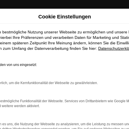
: Wichtige Mitteilung für Händler und Kunden
Cookie Einstellungen
ie bestmögliche Nutzung unserer Webseite zu ermöglichen und unsere
ten darüber informieren, dass betrügerische E-Mails im Umlauf 
hierbei Ihre Präferenzen und verarbeiten Daten für Marketing und Stati
in unserem Namen verschickt werden.
einem späteren Zeitpunkt Ihre Meinung ändern, können Sie die Einwillig
se E-Mails enthalten gefälschte Informationen (z.B. Rabattaktio
en zum Umfang der Datenverarbeitung finden Sie hier:
Datenschutzerkl
sse, Sonderangebote) zu unseren Angeboten und sind nicht vo
autorisiert oder versandt.
en von uns eingesetzt:
nehmen die Sicherheit unserer Kundinnen und Kunden sehr erns
möchten sicher vor betrügerischen Aktivitäten schützen.
rbindung.
rlich, um die Kernfunktionalität der Webseite zu gewährleisten.
Sie unsicher sind, rufen Sie bitte einen unserer Verkaufsberat
hmaschine?
Unsere Kontaktdaten
estmögliche Funktionalität der Webseite. Services von Drittanbietern wie Google 
das Laden bestimmter Seiten verhindern. Funktioniert die
eitere werden aktiviert.
S
 es uns, die Nutzung der Webseite zu analysieren, um die Leistung zu messen u