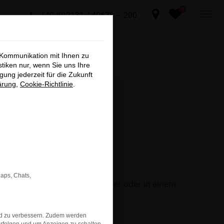
0
+49 (0)2131 / 40678 – 200
×
 Kommunikation mit Ihnen zu
sind, die
stiken nur, wenn Sie uns Ihre
ung jederzeit für die Zukunft
nen,
ärung
,
Cookie-Richtlinie
.
n ARNDT
t und
er an.
Maps, Chats,
 Seite in einem anderen Browser oder in einem
chließen
nd zu verbessern. Zudem werden