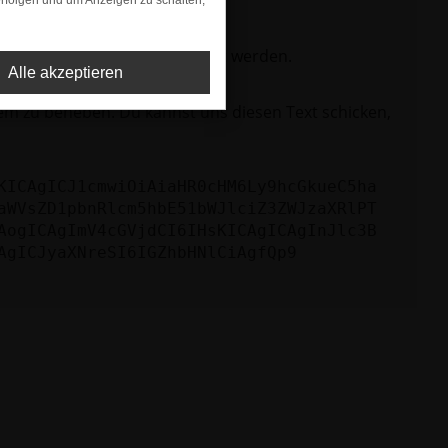
rfolgen und um Anzeigen zu schalten,
ktionen nicht mehr unterstützt werden.
Alle akzeptieren
lem zu beheben. Du kannst uns diesen Text schicken,
KICAgICJ1cmwiOiAiaHR0cHM6Ly9hcGkueC5ha
aWVsZD1pbnRlcm5hbE51bWJlciZ3ZWJzaXRlPT
AogICAgImV4cGVjdCI6IHsKICAgICAgInJlc3B
AgICJyaXNreSI6IGZhbHNlCiAgfQp9