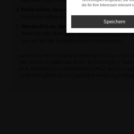
Das kann manchmal helfen, vorübergehende Pro
Technologien eingesetzt, die v
die für Ihre Interessen relevant s
Stelle sicher, dass dein Browser und dein Betr
Veraltete Software birgt nicht nur ein Sicherhei
Speichern
Wende dich an den Webseitenbetreiber.
Wenn du alle oben genannten Schritte versucht ha
um uns bei der Fehlersuche zu unterstützen:
ewogICJuYW1lIjogIk5ldHdvcmtFcnJvciIsCi
3MtcHJvZC5hdWRhcmlzLm5ldC92MS9jbGllbnR
VlZjFmYmY5YjkzZTU2NTM2MDZjMGZjNiIsCiAg
vbnNlVHlwZSI6ICIiCiAgICB9LAogICAgInRpb