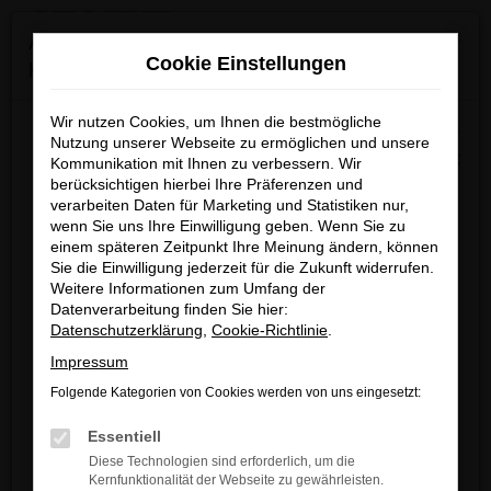
0
Zum
×
Achtung: Wichtige Mitteilung für Händler und
Hauptinhalt
Cookie Einstellungen
Kunden
springen
Startseite
Verkauf
Fahrzeug-Showroom
Wir nutzen Cookies, um Ihnen die bestmögliche
Wir möchten darüber informieren, dass betrügerische E-
Nutzung unserer Webseite zu ermöglichen und unsere
Mails im Umlauf sind, die in unserem Namen verschickt
Kommunikation mit Ihnen zu verbessern. Wir
berücksichtigen hierbei Ihre Präferenzen und
werden.
Fehler: Network Error
verarbeiten Daten für Marketing und Statistiken nur,
Diese E-Mails enthalten gefälschte Informationen (z.B.
wenn Sie uns Ihre Einwilligung geben. Wenn Sie zu
Rabattaktionen, Nachlässe, Sonderangebote) zu
Beim Laden ist ein Fehler aufgetreten.
einem späteren Zeitpunkt Ihre Meinung ändern, können
unseren Angeboten und sind nicht von ARNDT
Sie die Einwilligung jederzeit für die Zukunft widerrufen.
Hier sind ein paar Tipps, die dir helfen können:
Weitere Informationen zum Umfang der
autorisiert oder versandt.
Datenverarbeitung finden Sie hier:
Überprüfe deine Firewall und deine
Wir nehmen die Sicherheit unserer Kundinnen und
Datenschutzerklärung
,
Cookie-Richtlinie
.
Internetverbindung.
Kunden sehr ernst und möchten sicher vor
Impressum
Laden andere Webseiten, zum Beispiel
betrügerischen Aktivitäten schützen.
deine Suchmaschine?
Folgende Kategorien von Cookies werden von uns eingesetzt:
Wenn Sie unsicher sind, rufen Sie bitte einen unserer
Prüfe deine Browsererweiterungen.
Essentiell
Verkaufsberater an.
Manche Erweiterungen, wie Werbeblocker,
Diese Technologien sind erforderlich, um die
können das Laden bestimmter Seiten
Kernfunktionalität der Webseite zu gewährleisten.
Unsere Kontaktdaten