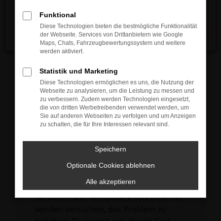
verhindern. Funktioniert die Seite in einem
Funktional
anderen Browser oder in einem privaten
Diese Technologien bieten die bestmögliche Funktionalität
Fenster?
der Webseite. Services von Drittanbietern wie Google
Schließen
Maps, Chats, Fahrzeugbewertungssystem und weitere
Starte dein Gerät neu.
werden aktiviert.
Das kann manchmal helfen,
vorübergehende Probleme zu beheben.
Statistik und Marketing
Diese Technologien ermöglichen es uns, die Nutzung der
Stelle sicher, dass dein Browser und dein
Webseite zu analysieren, um die Leistung zu messen und
Betriebssystem auf dem neuesten Stand
zu verbessern. Zudem werden Technologien eingesetzt,
die von dritten Werbetreibenden verwendet werden, um
sind.
Sie auf anderen Webseiten zu verfolgen und um Anzeigen
Veraltete Software birgt nicht nur ein
zu schalten, die für Ihre Interessen relevant sind.
Sicherheitsrisiko, sondern kann auch dazu
führen, dass bestimmte Funktionen nicht
Speichern
mehr unterstützt werden.
Optionale Cookies ablehnen
Wende dich an den Webseitenbetreiber.
Alle akzeptieren
Wenn du alle oben genannten Schritte
versucht hast, kontaktiere uns bitte. Wir
werden versuchen, das Problem zu