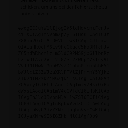
beheben. Du kannst uns diesen Text
schicken, um uns bei der Fehlersuche zu
unterstützen:
ewogICJuYW1lIjogIk5ldHdvcmtFcnJv
ciIsCiAgImNvbmZpZyI6IHsKICAgICJt
ZXRob2QiOiAiR0VUIiwKICAgICJ1cmwi
OiAiaHR0cHM6Ly9hcGkueC5ha3MtcHJv
ZC5hdWRhcmlzLm5ldC92MS9jbGllbnRz
LzIxOTAvd2Vic2l0ZS12ZWhpY2xlcy9F
VVJRNTMwNT9maWVsZD1pbnRlcm5hbE51
bWJlciZ3ZWJzaXRlPTVlZjFmYmY5Yjkz
ZTU2NTM2MDZjMGZjNiIsCiAgICAiaGVh
ZGVycyI6IHt9LAogICAgImJvZHkiOiBu
dWxsLAogICAgImV4cGVjdCI6IHsKICAg
ICAgInJlc3BvbnNlVHlwZSI6ICIiCiAg
ICB9LAogICAgInRpbWVvdXQiOiAwLAog
ICAgInByb2dyZXNzIjogbnVsbCwKICAg
ICJyaXNreSI6IGZhbHNlCiAgfQp9