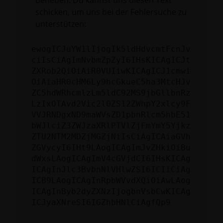
beheben. Du kannst uns diesen Text
schicken, um uns bei der Fehlersuche zu
unterstützen:
ewogICJuYW1lIjogIk5ldHdvcmtFcnJv
ciIsCiAgImNvbmZpZyI6IHsKICAgICJt
ZXRob2QiOiAiR0VUIiwKICAgICJ1cmwi
OiAiaHR0cHM6Ly9hcGkueC5ha3MtcHJv
ZC5hdWRhcmlzLm5ldC92MS9jbGllbnRz
LzIxOTAvd2Vic2l0ZS12ZWhpY2xlcy9F
VVJRNDgxND9maWVsZD1pbnRlcm5hbE51
bWJlciZ3ZWJzaXRlPTVlZjFmYmY5Yjkz
ZTU2NTM2MDZjMGZjNiIsCiAgICAiaGVh
ZGVycyI6IHt9LAogICAgImJvZHkiOiBu
dWxsLAogICAgImV4cGVjdCI6IHsKICAg
ICAgInJlc3BvbnNlVHlwZSI6ICIiCiAg
ICB9LAogICAgInRpbWVvdXQiOiAwLAog
ICAgInByb2dyZXNzIjogbnVsbCwKICAg
ICJyaXNreSI6IGZhbHNlCiAgfQp9