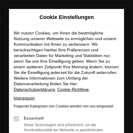
0
Zum
×
Achtung: Wichtige Mitteilung für Händler und
Hauptinhalt
Cookie Einstellungen
Kunden
springen
Startseite
Verkauf
Fahrzeug-Showroom
Wir nutzen Cookies, um Ihnen die bestmögliche
Wir möchten darüber informieren, dass betrügerische E-
Nutzung unserer Webseite zu ermöglichen und unsere
Mails im Umlauf sind, die in unserem Namen verschickt
Kommunikation mit Ihnen zu verbessern. Wir
berücksichtigen hierbei Ihre Präferenzen und
werden.
Fehler: Network Error
verarbeiten Daten für Marketing und Statistiken nur,
Diese E-Mails enthalten gefälschte Informationen (z.B.
wenn Sie uns Ihre Einwilligung geben. Wenn Sie zu
Rabattaktionen, Nachlässe, Sonderangebote) zu
Beim Laden ist ein Fehler aufgetreten.
einem späteren Zeitpunkt Ihre Meinung ändern, können
unseren Angeboten und sind nicht von ARNDT
Sie die Einwilligung jederzeit für die Zukunft widerrufen.
Hier sind ein paar Tipps, die dir helfen können:
Weitere Informationen zum Umfang der
autorisiert oder versandt.
Datenverarbeitung finden Sie hier:
Überprüfe deine Firewall und deine
Wir nehmen die Sicherheit unserer Kundinnen und
Datenschutzerklärung
,
Cookie-Richtlinie
.
Internetverbindung.
Kunden sehr ernst und möchten sicher vor
Impressum
Laden andere Webseiten, zum Beispiel
betrügerischen Aktivitäten schützen.
deine Suchmaschine?
Folgende Kategorien von Cookies werden von uns eingesetzt:
Wenn Sie unsicher sind, rufen Sie bitte einen unserer
Prüfe deine Browsererweiterungen.
Essentiell
Verkaufsberater an.
Manche Erweiterungen, wie Werbeblocker,
Diese Technologien sind erforderlich, um die
können das Laden bestimmter Seiten
Kernfunktionalität der Webseite zu gewährleisten.
Unsere Kontaktdaten