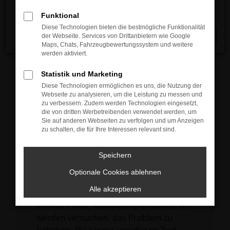
verhindern. Funktioniert die Seite in einem
Funktional
anderen Browser oder in einem privaten
Diese Technologien bieten die bestmögliche Funktionalität
Fenster?
der Webseite. Services von Drittanbietern wie Google
Schließen
Maps, Chats, Fahrzeugbewertungssystem und weitere
Starte dein Gerät neu.
werden aktiviert.
Das kann manchmal helfen,
vorübergehende Probleme zu beheben.
Statistik und Marketing
Diese Technologien ermöglichen es uns, die Nutzung der
Stelle sicher, dass dein Browser und dein
Webseite zu analysieren, um die Leistung zu messen und
Betriebssystem auf dem neuesten Stand
zu verbessern. Zudem werden Technologien eingesetzt,
die von dritten Werbetreibenden verwendet werden, um
sind.
Sie auf anderen Webseiten zu verfolgen und um Anzeigen
Veraltete Software birgt nicht nur ein
zu schalten, die für Ihre Interessen relevant sind.
Sicherheitsrisiko, sondern kann auch dazu
führen, dass bestimmte Funktionen nicht
Speichern
mehr unterstützt werden.
Optionale Cookies ablehnen
Wende dich an den Webseitenbetreiber.
Alle akzeptieren
Wenn du alle oben genannten Schritte
versucht hast, kontaktiere uns bitte. Wir
werden versuchen, das Problem zu