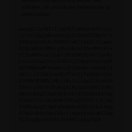
beheben. Du kannst uns diesen Text
schicken, um uns bei der Fehlersuche zu
unterstützen:
ewogICJuYW1lIjogIk5ldHdvcmtFcnJv
ciIsCiAgImNvbmZpZyI6IHsKICAgICJt
ZXRob2QiOiAiR0VUIiwKICAgICJ1cmwi
OiAiaHR0cHM6Ly9hcGkueC5ha3MtcHJv
ZC5hdWRhcmlzLm5ldC92MS9jbGllbnRz
LzIxOTAvd2Vic2l0ZS12ZWhpY2xlcy9F
VVJRNDkwMT9maWVsZD1pbnRlcm5hbE51
bWJlciZ3ZWJzaXRlPTVlZjFmYmY5Yjkz
ZTU2NTM2MDZjMGZjNiIsCiAgICAiaGVh
ZGVycyI6IHt9LAogICAgImJvZHkiOiBu
dWxsLAogICAgImV4cGVjdCI6IHsKICAg
ICAgInJlc3BvbnNlVHlwZSI6ICIiCiAg
ICB9LAogICAgInRpbWVvdXQiOiAwLAog
ICAgInByb2dyZXNzIjogbnVsbCwKICAg
ICJyaXNreSI6IGZhbHNlCiAgfQp9