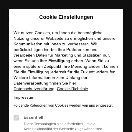
0
Zum
×
Achtung: Wichtige Mitteilung für Händler und
Hauptinhalt
Cookie Einstellungen
Kunden
springen
Startseite
Verkauf
Fahrzeug-Showroom
Wir nutzen Cookies, um Ihnen die bestmögliche
Wir möchten darüber informieren, dass betrügerische E-
Nutzung unserer Webseite zu ermöglichen und unsere
Mails im Umlauf sind, die in unserem Namen verschickt
Kommunikation mit Ihnen zu verbessern. Wir
berücksichtigen hierbei Ihre Präferenzen und
werden.
Fehler: Network Error
verarbeiten Daten für Marketing und Statistiken nur,
Diese E-Mails enthalten gefälschte Informationen (z.B.
wenn Sie uns Ihre Einwilligung geben. Wenn Sie zu
Rabattaktionen, Nachlässe, Sonderangebote) zu
Beim Laden ist ein Fehler aufgetreten.
einem späteren Zeitpunkt Ihre Meinung ändern, können
unseren Angeboten und sind nicht von ARNDT
Sie die Einwilligung jederzeit für die Zukunft widerrufen.
Hier sind ein paar Tipps, die dir helfen können:
Weitere Informationen zum Umfang der
autorisiert oder versandt.
Datenverarbeitung finden Sie hier:
Überprüfe deine Firewall und deine
Wir nehmen die Sicherheit unserer Kundinnen und
Datenschutzerklärung
,
Cookie-Richtlinie
.
Internetverbindung.
Kunden sehr ernst und möchten sicher vor
Impressum
Laden andere Webseiten, zum Beispiel
betrügerischen Aktivitäten schützen.
deine Suchmaschine?
Folgende Kategorien von Cookies werden von uns eingesetzt:
Wenn Sie unsicher sind, rufen Sie bitte einen unserer
Prüfe deine Browsererweiterungen.
Essentiell
Verkaufsberater an.
Manche Erweiterungen, wie Werbeblocker,
Diese Technologien sind erforderlich, um die
können das Laden bestimmter Seiten
Kernfunktionalität der Webseite zu gewährleisten.
Unsere Kontaktdaten