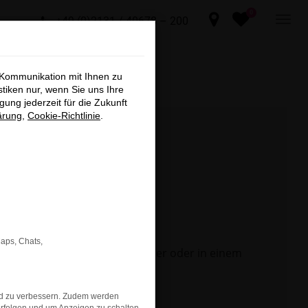
0
+49 (0)2131 / 40678 – 200
×
 Kommunikation mit Ihnen zu
sind, die
stiken nur, wenn Sie uns Ihre
ung jederzeit für die Zukunft
nen,
ärung
,
Cookie-Richtlinie
.
n ARNDT
t und
er an.
Maps, Chats,
 Seite in einem anderen Browser oder in einem
chließen
nd zu verbessern. Zudem werden