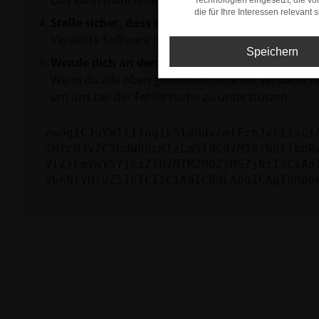
Das kann manchmal helfen, vorübergehende Pro
Technologien eingesetzt, die v
die für Ihre Interessen relevant s
Stelle sicher, dass dein Browser und dein Betr
Veraltete Software birgt nicht nur ein Sicherhei
Speichern
Wende dich an den Webseitenbetreiber.
Wenn du alle oben genannten Schritte versucht ha
um uns bei der Fehlersuche zu unterstützen:
ewogICJuYW1lIjogIk5ldHdvcmtFcnJvciIsCi
3MtcHJvZC5hdWRhcmlzLm5ldC92MS9jbGllbnR
VlZjFmYmY5YjkzZTU2NTM2MDZjMGZjNiIsCiAg
vbnNlVHlwZSI6ICIiCiAgICB9LAogICAgInRpb