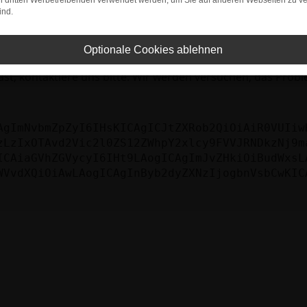
bleme zu beheben.
on dritten Werbetreibenden verwendet werden, um Sie auf anderen Webseiten zu ve
ind.
iebssystem auf dem neuesten Stand sind.
tsrisiko, sondern kann auch dazu führen, dass bestimmte Fun
Optionale Cookies ablehnen
st, kontaktiere uns bitte. Wir werden versuchen, das Prob
AgImNvbmZpZyI6IHsKICAgICJtZXRob2QiOiAiR0VUIiw
zLzIxOTAvd2Vic2l0ZS12ZWhpY2xlcy9FVVJRNDkzNj9m
ICAiaGVhZGVycyI6IHt9LAogICAgImJvZHkiOiBudWxsL
WVvdXQiOiAwLAogICAgInByb2dyZXNzIjogbnVsbCwKIC