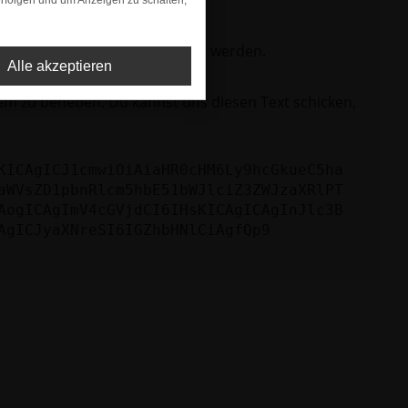
rfolgen und um Anzeigen zu schalten,
ktionen nicht mehr unterstützt werden.
Alle akzeptieren
lem zu beheben. Du kannst uns diesen Text schicken,
KICAgICJ1cmwiOiAiaHR0cHM6Ly9hcGkueC5ha
aWVsZD1pbnRlcm5hbE51bWJlciZ3ZWJzaXRlPT
AogICAgImV4cGVjdCI6IHsKICAgICAgInJlc3B
AgICJyaXNreSI6IGZhbHNlCiAgfQp9