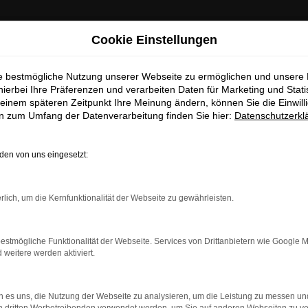
: Wichtige Mitteilung für Händler und Kunden
Cookie Einstellungen
ie bestmögliche Nutzung unserer Webseite zu ermöglichen und unsere
ten darüber informieren, dass betrügerische E-Mails im Umlauf 
hierbei Ihre Präferenzen und verarbeiten Daten für Marketing und Stati
in unserem Namen verschickt werden.
einem späteren Zeitpunkt Ihre Meinung ändern, können Sie die Einwillig
se E-Mails enthalten gefälschte Informationen (z.B. Rabattaktio
en zum Umfang der Datenverarbeitung finden Sie hier:
Datenschutzerkl
sse, Sonderangebote) zu unseren Angeboten und sind nicht vo
autorisiert oder versandt.
en von uns eingesetzt:
nehmen die Sicherheit unserer Kundinnen und Kunden sehr erns
möchten sicher vor betrügerischen Aktivitäten schützen.
rbindung.
rlich, um die Kernfunktionalität der Webseite zu gewährleisten.
Sie unsicher sind, rufen Sie bitte einen unserer Verkaufsberat
hmaschine?
Unsere Kontaktdaten
estmögliche Funktionalität der Webseite. Services von Drittanbietern wie Google 
das Laden bestimmter Seiten verhindern. Funktioniert die
eitere werden aktiviert.
S
 es uns, die Nutzung der Webseite zu analysieren, um die Leistung zu messen u