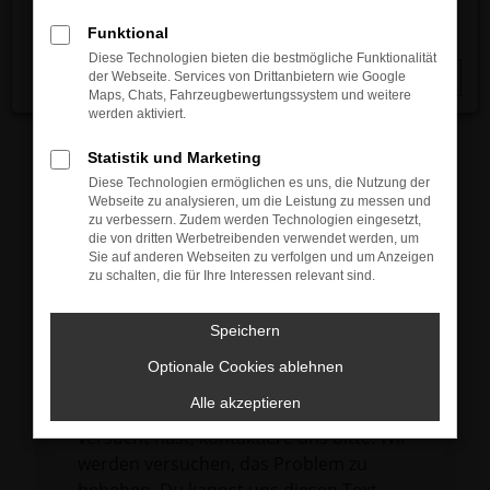
verhindern. Funktioniert die Seite in einem
Funktional
anderen Browser oder in einem privaten
Diese Technologien bieten die bestmögliche Funktionalität
Fenster?
der Webseite. Services von Drittanbietern wie Google
Schließen
Maps, Chats, Fahrzeugbewertungssystem und weitere
Starte dein Gerät neu.
werden aktiviert.
Das kann manchmal helfen,
vorübergehende Probleme zu beheben.
Statistik und Marketing
Diese Technologien ermöglichen es uns, die Nutzung der
Stelle sicher, dass dein Browser und dein
Webseite zu analysieren, um die Leistung zu messen und
Betriebssystem auf dem neuesten Stand
zu verbessern. Zudem werden Technologien eingesetzt,
die von dritten Werbetreibenden verwendet werden, um
sind.
Sie auf anderen Webseiten zu verfolgen und um Anzeigen
Veraltete Software birgt nicht nur ein
zu schalten, die für Ihre Interessen relevant sind.
Sicherheitsrisiko, sondern kann auch dazu
führen, dass bestimmte Funktionen nicht
Speichern
mehr unterstützt werden.
Optionale Cookies ablehnen
Wende dich an den Webseitenbetreiber.
Alle akzeptieren
Wenn du alle oben genannten Schritte
versucht hast, kontaktiere uns bitte. Wir
werden versuchen, das Problem zu