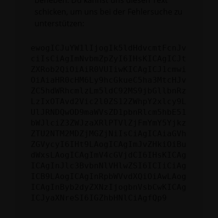
beheben. Du kannst uns diesen Text
schicken, um uns bei der Fehlersuche zu
unterstützen:
ewogICJuYW1lIjogIk5ldHdvcmtFcnJv
ciIsCiAgImNvbmZpZyI6IHsKICAgICJt
ZXRob2QiOiAiR0VUIiwKICAgICJ1cmwi
OiAiaHR0cHM6Ly9hcGkueC5ha3MtcHJv
ZC5hdWRhcmlzLm5ldC92MS9jbGllbnRz
LzIxOTAvd2Vic2l0ZS12ZWhpY2xlcy9L
UlJRNDQwOD9maWVsZD1pbnRlcm5hbE51
bWJlciZ3ZWJzaXRlPTVlZjFmYmY5Yjkz
ZTU2NTM2MDZjMGZjNiIsCiAgICAiaGVh
ZGVycyI6IHt9LAogICAgImJvZHkiOiBu
dWxsLAogICAgImV4cGVjdCI6IHsKICAg
ICAgInJlc3BvbnNlVHlwZSI6ICIiCiAg
ICB9LAogICAgInRpbWVvdXQiOiAwLAog
ICAgInByb2dyZXNzIjogbnVsbCwKICAg
ICJyaXNreSI6IGZhbHNlCiAgfQp9