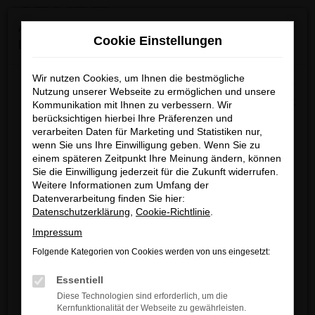
0
Zum
×
Achtung: Wichtige Mitteilung für Händler und
Hauptinhalt
Cookie Einstellungen
Kunden
springen
Startseite
Verkauf
Fahrzeug-Showroom
Wir nutzen Cookies, um Ihnen die bestmögliche
Wir möchten darüber informieren, dass betrügerische E-
Nutzung unserer Webseite zu ermöglichen und unsere
Mails im Umlauf sind, die in unserem Namen verschickt
Kommunikation mit Ihnen zu verbessern. Wir
berücksichtigen hierbei Ihre Präferenzen und
werden.
Fehler: Network Error
verarbeiten Daten für Marketing und Statistiken nur,
Diese E-Mails enthalten gefälschte Informationen (z.B.
wenn Sie uns Ihre Einwilligung geben. Wenn Sie zu
Rabattaktionen, Nachlässe, Sonderangebote) zu
Beim Laden ist ein Fehler aufgetreten.
einem späteren Zeitpunkt Ihre Meinung ändern, können
unseren Angeboten und sind nicht von ARNDT
Sie die Einwilligung jederzeit für die Zukunft widerrufen.
Hier sind ein paar Tipps, die dir helfen können:
Weitere Informationen zum Umfang der
autorisiert oder versandt.
Datenverarbeitung finden Sie hier:
Überprüfe deine Firewall und deine
Wir nehmen die Sicherheit unserer Kundinnen und
Datenschutzerklärung
,
Cookie-Richtlinie
.
Internetverbindung.
Kunden sehr ernst und möchten sicher vor
Impressum
Laden andere Webseiten, zum Beispiel
betrügerischen Aktivitäten schützen.
deine Suchmaschine?
Folgende Kategorien von Cookies werden von uns eingesetzt:
Wenn Sie unsicher sind, rufen Sie bitte einen unserer
Prüfe deine Browsererweiterungen.
Essentiell
Verkaufsberater an.
Manche Erweiterungen, wie Werbeblocker,
Diese Technologien sind erforderlich, um die
können das Laden bestimmter Seiten
Kernfunktionalität der Webseite zu gewährleisten.
Unsere Kontaktdaten