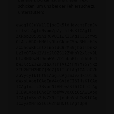
beheben. Du kannst uns diesen Text
schicken, um uns bei der Fehlersuche zu
unterstützen:
ewogICJuYW1lIjogIk5ldHdvcmtFcnJv
ciIsCiAgImNvbmZpZyI6IHsKICAgICJt
ZXRob2QiOiAiR0VUIiwKICAgICJ1cmwi
OiAiaHR0cHM6Ly9hcGkueC5ha3MtcHJv
ZC5hdWRhcmlzLm5ldC92MS9jbGllbnRz
LzIxOTAvd2Vic2l0ZS12ZWhpY2xlcy9L
UlJRNDQwMT9maWVsZD1pbnRlcm5hbE51
bWJlciZ3ZWJzaXRlPTVlZjFmYmY5Yjkz
ZTU2NTM2MDZjMGZjNiIsCiAgICAiaGVh
ZGVycyI6IHt9LAogICAgImJvZHkiOiBu
dWxsLAogICAgImV4cGVjdCI6IHsKICAg
ICAgInJlc3BvbnNlVHlwZSI6ICIiCiAg
ICB9LAogICAgInRpbWVvdXQiOiAwLAog
ICAgInByb2dyZXNzIjogbnVsbCwKICAg
ICJyaXNreSI6IGZhbHNlCiAgfQp9