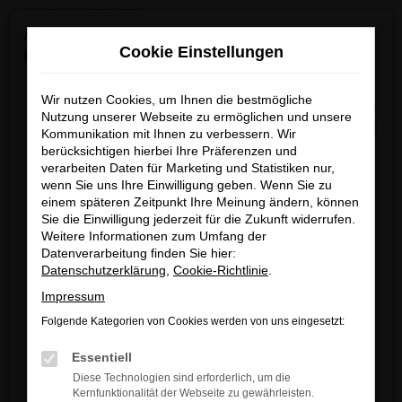
0
Zum
×
Achtung: Wichtige Mitteilung für Händler und
Hauptinhalt
Cookie Einstellungen
Kunden
springen
Startseite
Verkauf
Fahrzeug-Showroom
Wir nutzen Cookies, um Ihnen die bestmögliche
Wir möchten darüber informieren, dass betrügerische E-
Nutzung unserer Webseite zu ermöglichen und unsere
Mails im Umlauf sind, die in unserem Namen verschickt
Kommunikation mit Ihnen zu verbessern. Wir
berücksichtigen hierbei Ihre Präferenzen und
werden.
Fehler: Network Error
verarbeiten Daten für Marketing und Statistiken nur,
Diese E-Mails enthalten gefälschte Informationen (z.B.
wenn Sie uns Ihre Einwilligung geben. Wenn Sie zu
Rabattaktionen, Nachlässe, Sonderangebote) zu
Beim Laden ist ein Fehler aufgetreten.
einem späteren Zeitpunkt Ihre Meinung ändern, können
unseren Angeboten und sind nicht von ARNDT
Sie die Einwilligung jederzeit für die Zukunft widerrufen.
Hier sind ein paar Tipps, die dir helfen können:
Weitere Informationen zum Umfang der
autorisiert oder versandt.
Datenverarbeitung finden Sie hier:
Überprüfe deine Firewall und deine
Wir nehmen die Sicherheit unserer Kundinnen und
Datenschutzerklärung
,
Cookie-Richtlinie
.
Internetverbindung.
Kunden sehr ernst und möchten sicher vor
Impressum
Laden andere Webseiten, zum Beispiel
betrügerischen Aktivitäten schützen.
deine Suchmaschine?
Folgende Kategorien von Cookies werden von uns eingesetzt:
Wenn Sie unsicher sind, rufen Sie bitte einen unserer
Prüfe deine Browsererweiterungen.
Essentiell
Verkaufsberater an.
Manche Erweiterungen, wie Werbeblocker,
Diese Technologien sind erforderlich, um die
können das Laden bestimmter Seiten
Kernfunktionalität der Webseite zu gewährleisten.
Unsere Kontaktdaten