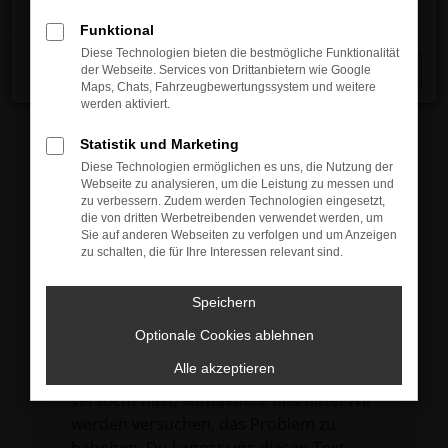
verhindern. Funktioniert die Seite in einem
Funktional
anderen Browser oder in einem privaten
Diese Technologien bieten die bestmögliche Funktionalität
Fenster?
der Webseite. Services von Drittanbietern wie Google
Schließen
Maps, Chats, Fahrzeugbewertungssystem und weitere
Starte dein Gerät neu.
werden aktiviert.
Das kann manchmal helfen,
vorübergehende Probleme zu beheben.
Statistik und Marketing
Diese Technologien ermöglichen es uns, die Nutzung der
Stelle sicher, dass dein Browser und dein
Webseite zu analysieren, um die Leistung zu messen und
Betriebssystem auf dem neuesten Stand
zu verbessern. Zudem werden Technologien eingesetzt,
die von dritten Werbetreibenden verwendet werden, um
sind.
Sie auf anderen Webseiten zu verfolgen und um Anzeigen
Veraltete Software birgt nicht nur ein
zu schalten, die für Ihre Interessen relevant sind.
Sicherheitsrisiko, sondern kann auch dazu
führen, dass bestimmte Funktionen nicht
Speichern
mehr unterstützt werden.
Optionale Cookies ablehnen
Wende dich an den Webseitenbetreiber.
Alle akzeptieren
Wenn du alle oben genannten Schritte
versucht hast, kontaktiere uns bitte. Wir
werden versuchen, das Problem zu