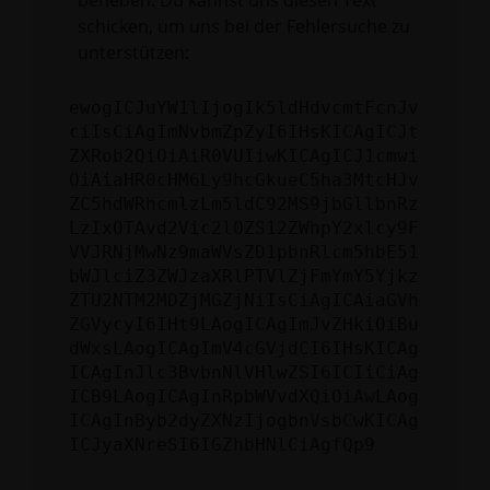
beheben. Du kannst uns diesen Text
schicken, um uns bei der Fehlersuche zu
unterstützen:
ewogICJuYW1lIjogIk5ldHdvcmtFcnJv
ciIsCiAgImNvbmZpZyI6IHsKICAgICJt
ZXRob2QiOiAiR0VUIiwKICAgICJ1cmwi
OiAiaHR0cHM6Ly9hcGkueC5ha3MtcHJv
ZC5hdWRhcmlzLm5ldC92MS9jbGllbnRz
LzIxOTAvd2Vic2l0ZS12ZWhpY2xlcy9F
VVJRNjMwNz9maWVsZD1pbnRlcm5hbE51
bWJlciZ3ZWJzaXRlPTVlZjFmYmY5Yjkz
ZTU2NTM2MDZjMGZjNiIsCiAgICAiaGVh
ZGVycyI6IHt9LAogICAgImJvZHkiOiBu
dWxsLAogICAgImV4cGVjdCI6IHsKICAg
ICAgInJlc3BvbnNlVHlwZSI6ICIiCiAg
ICB9LAogICAgInRpbWVvdXQiOiAwLAog
ICAgInByb2dyZXNzIjogbnVsbCwKICAg
ICJyaXNreSI6IGZhbHNlCiAgfQp9