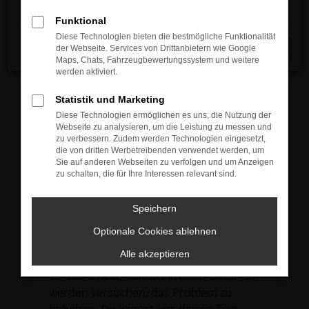
verhindern. Funktioniert die Seite in einem
Funktional
anderen Browser oder in einem privaten
Diese Technologien bieten die bestmögliche Funktionalität
Fenster?
der Webseite. Services von Drittanbietern wie Google
Schließen
Maps, Chats, Fahrzeugbewertungssystem und weitere
Starte dein Gerät neu.
werden aktiviert.
Das kann manchmal helfen,
vorübergehende Probleme zu beheben.
Statistik und Marketing
Diese Technologien ermöglichen es uns, die Nutzung der
Stelle sicher, dass dein Browser und dein
Webseite zu analysieren, um die Leistung zu messen und
Betriebssystem auf dem neuesten Stand
zu verbessern. Zudem werden Technologien eingesetzt,
die von dritten Werbetreibenden verwendet werden, um
sind.
Sie auf anderen Webseiten zu verfolgen und um Anzeigen
Veraltete Software birgt nicht nur ein
zu schalten, die für Ihre Interessen relevant sind.
Sicherheitsrisiko, sondern kann auch dazu
führen, dass bestimmte Funktionen nicht
Speichern
mehr unterstützt werden.
Optionale Cookies ablehnen
Wende dich an den Webseitenbetreiber.
Alle akzeptieren
Wenn du alle oben genannten Schritte
versucht hast, kontaktiere uns bitte. Wir
werden versuchen, das Problem zu