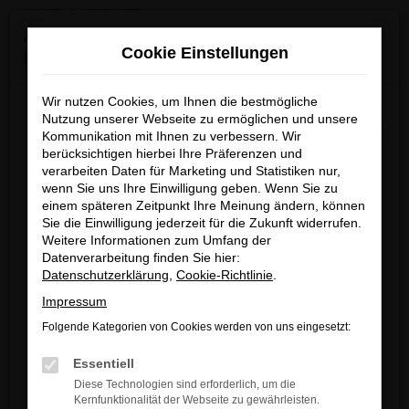
0
Zum
×
Achtung: Wichtige Mitteilung für Händler und
Hauptinhalt
Cookie Einstellungen
Kunden
springen
Startseite
Verkauf
Fahrzeug-Showroom
Wir nutzen Cookies, um Ihnen die bestmögliche
Wir möchten darüber informieren, dass betrügerische E-
Nutzung unserer Webseite zu ermöglichen und unsere
Mails im Umlauf sind, die in unserem Namen verschickt
Kommunikation mit Ihnen zu verbessern. Wir
berücksichtigen hierbei Ihre Präferenzen und
werden.
Fehler: Network Error
verarbeiten Daten für Marketing und Statistiken nur,
Diese E-Mails enthalten gefälschte Informationen (z.B.
wenn Sie uns Ihre Einwilligung geben. Wenn Sie zu
Rabattaktionen, Nachlässe, Sonderangebote) zu
Beim Laden ist ein Fehler aufgetreten.
einem späteren Zeitpunkt Ihre Meinung ändern, können
unseren Angeboten und sind nicht von ARNDT
Sie die Einwilligung jederzeit für die Zukunft widerrufen.
Hier sind ein paar Tipps, die dir helfen können:
Weitere Informationen zum Umfang der
autorisiert oder versandt.
Datenverarbeitung finden Sie hier:
Überprüfe deine Firewall und deine
Wir nehmen die Sicherheit unserer Kundinnen und
Datenschutzerklärung
,
Cookie-Richtlinie
.
Internetverbindung.
Kunden sehr ernst und möchten sicher vor
Impressum
Laden andere Webseiten, zum Beispiel
betrügerischen Aktivitäten schützen.
deine Suchmaschine?
Folgende Kategorien von Cookies werden von uns eingesetzt:
Wenn Sie unsicher sind, rufen Sie bitte einen unserer
Prüfe deine Browsererweiterungen.
Essentiell
Verkaufsberater an.
Manche Erweiterungen, wie Werbeblocker,
Diese Technologien sind erforderlich, um die
können das Laden bestimmter Seiten
Kernfunktionalität der Webseite zu gewährleisten.
Unsere Kontaktdaten