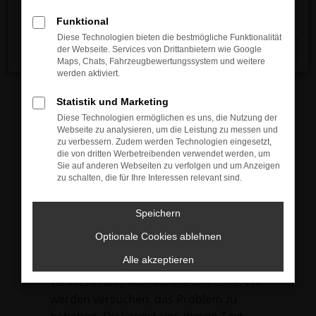
verhindern. Funktioniert die Seite in einem
Funktional
anderen Browser oder in einem privaten
Diese Technologien bieten die bestmögliche Funktionalität
Fenster?
der Webseite. Services von Drittanbietern wie Google
Schließen
Maps, Chats, Fahrzeugbewertungssystem und weitere
Starte dein Gerät neu.
werden aktiviert.
Das kann manchmal helfen,
vorübergehende Probleme zu beheben.
Statistik und Marketing
Diese Technologien ermöglichen es uns, die Nutzung der
Stelle sicher, dass dein Browser und dein
Webseite zu analysieren, um die Leistung zu messen und
Betriebssystem auf dem neuesten Stand
zu verbessern. Zudem werden Technologien eingesetzt,
die von dritten Werbetreibenden verwendet werden, um
sind.
Sie auf anderen Webseiten zu verfolgen und um Anzeigen
Veraltete Software birgt nicht nur ein
zu schalten, die für Ihre Interessen relevant sind.
Sicherheitsrisiko, sondern kann auch dazu
führen, dass bestimmte Funktionen nicht
Speichern
mehr unterstützt werden.
Optionale Cookies ablehnen
Wende dich an den Webseitenbetreiber.
Alle akzeptieren
Wenn du alle oben genannten Schritte
versucht hast, kontaktiere uns bitte. Wir
werden versuchen, das Problem zu