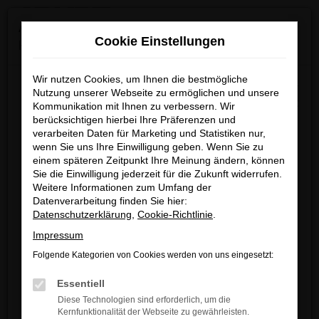
0
Zum
×
Achtung: Wichtige Mitteilung für Händler und
Hauptinhalt
Cookie Einstellungen
Kunden
springen
Startseite
Verkauf
Fahrzeug-Showroom
Wir nutzen Cookies, um Ihnen die bestmögliche
Wir möchten darüber informieren, dass betrügerische E-
Nutzung unserer Webseite zu ermöglichen und unsere
Mails im Umlauf sind, die in unserem Namen verschickt
Kommunikation mit Ihnen zu verbessern. Wir
berücksichtigen hierbei Ihre Präferenzen und
werden.
Fehler: Network Error
verarbeiten Daten für Marketing und Statistiken nur,
Diese E-Mails enthalten gefälschte Informationen (z.B.
wenn Sie uns Ihre Einwilligung geben. Wenn Sie zu
Rabattaktionen, Nachlässe, Sonderangebote) zu
Beim Laden ist ein Fehler aufgetreten.
einem späteren Zeitpunkt Ihre Meinung ändern, können
unseren Angeboten und sind nicht von ARNDT
Sie die Einwilligung jederzeit für die Zukunft widerrufen.
Hier sind ein paar Tipps, die dir helfen können:
Weitere Informationen zum Umfang der
autorisiert oder versandt.
Datenverarbeitung finden Sie hier:
Überprüfe deine Firewall und deine
Wir nehmen die Sicherheit unserer Kundinnen und
Datenschutzerklärung
,
Cookie-Richtlinie
.
Internetverbindung.
Kunden sehr ernst und möchten sicher vor
Impressum
Laden andere Webseiten, zum Beispiel
betrügerischen Aktivitäten schützen.
deine Suchmaschine?
Folgende Kategorien von Cookies werden von uns eingesetzt:
Wenn Sie unsicher sind, rufen Sie bitte einen unserer
Prüfe deine Browsererweiterungen.
Essentiell
Verkaufsberater an.
Manche Erweiterungen, wie Werbeblocker,
Diese Technologien sind erforderlich, um die
können das Laden bestimmter Seiten
Kernfunktionalität der Webseite zu gewährleisten.
Unsere Kontaktdaten