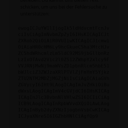
beheben. Du kannst uns diesen Text
schicken, um uns bei der Fehlersuche zu
unterstützen:
ewogICJuYW1lIjogIk5ldHdvcmtFcnJv
ciIsCiAgImNvbmZpZyI6IHsKICAgICJt
ZXRob2QiOiAiR0VUIiwKICAgICJ1cmwi
OiAiaHR0cHM6Ly9hcGkueC5ha3MtcHJv
ZC5hdWRhcmlzLm5ldC92MS9jbGllbnRz
LzIxOTAvd2Vic2l0ZS12ZWhpY2xlcy9F
VVJRNjMwNj9maWVsZD1pbnRlcm5hbE51
bWJlciZ3ZWJzaXRlPTVlZjFmYmY5Yjkz
ZTU2NTM2MDZjMGZjNiIsCiAgICAiaGVh
ZGVycyI6IHt9LAogICAgImJvZHkiOiBu
dWxsLAogICAgImV4cGVjdCI6IHsKICAg
ICAgInJlc3BvbnNlVHlwZSI6ICIiCiAg
ICB9LAogICAgInRpbWVvdXQiOiAwLAog
ICAgInByb2dyZXNzIjogbnVsbCwKICAg
ICJyaXNreSI6IGZhbHNlCiAgfQp9