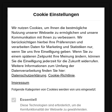
0
Zum
×
Achtung: Wichtige Mitteilung für Händler und
Hauptinhalt
Cookie Einstellungen
Kunden
springen
Startseite
Verkauf
Fahrzeug-Showroom
Wir nutzen Cookies, um Ihnen die bestmögliche
Wir möchten darüber informieren, dass betrügerische E-
Nutzung unserer Webseite zu ermöglichen und unsere
Mails im Umlauf sind, die in unserem Namen verschickt
Kommunikation mit Ihnen zu verbessern. Wir
berücksichtigen hierbei Ihre Präferenzen und
werden.
Fehler: Network Error
verarbeiten Daten für Marketing und Statistiken nur,
Diese E-Mails enthalten gefälschte Informationen (z.B.
wenn Sie uns Ihre Einwilligung geben. Wenn Sie zu
Rabattaktionen, Nachlässe, Sonderangebote) zu
Beim Laden ist ein Fehler aufgetreten.
einem späteren Zeitpunkt Ihre Meinung ändern, können
unseren Angeboten und sind nicht von ARNDT
Sie die Einwilligung jederzeit für die Zukunft widerrufen.
Hier sind ein paar Tipps, die dir helfen können:
Weitere Informationen zum Umfang der
autorisiert oder versandt.
Datenverarbeitung finden Sie hier:
Überprüfe deine Firewall und deine
Wir nehmen die Sicherheit unserer Kundinnen und
Datenschutzerklärung
,
Cookie-Richtlinie
.
Internetverbindung.
Kunden sehr ernst und möchten sicher vor
Impressum
Laden andere Webseiten, zum Beispiel
betrügerischen Aktivitäten schützen.
deine Suchmaschine?
Folgende Kategorien von Cookies werden von uns eingesetzt:
Wenn Sie unsicher sind, rufen Sie bitte einen unserer
Prüfe deine Browsererweiterungen.
Essentiell
Verkaufsberater an.
Manche Erweiterungen, wie Werbeblocker,
Diese Technologien sind erforderlich, um die
können das Laden bestimmter Seiten
Kernfunktionalität der Webseite zu gewährleisten.
Unsere Kontaktdaten