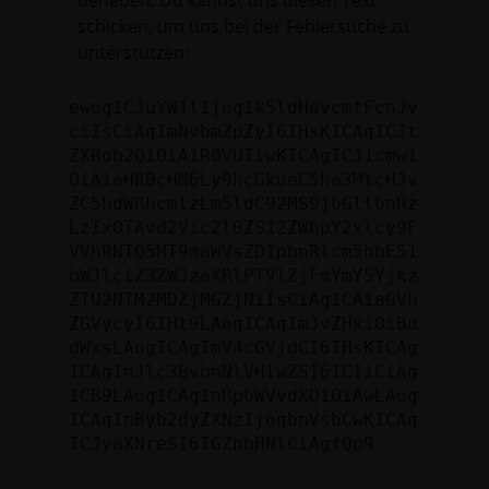
beheben. Du kannst uns diesen Text
schicken, um uns bei der Fehlersuche zu
unterstützen:
ewogICJuYW1lIjogIk5ldHdvcmtFcnJv
ciIsCiAgImNvbmZpZyI6IHsKICAgICJt
ZXRob2QiOiAiR0VUIiwKICAgICJ1cmwi
OiAiaHR0cHM6Ly9hcGkueC5ha3MtcHJv
ZC5hdWRhcmlzLm5ldC92MS9jbGllbnRz
LzIxOTAvd2Vic2l0ZS12ZWhpY2xlcy9F
VVhRNTQ5MT9maWVsZD1pbnRlcm5hbE51
bWJlciZ3ZWJzaXRlPTVlZjFmYmY5Yjkz
ZTU2NTM2MDZjMGZjNiIsCiAgICAiaGVh
ZGVycyI6IHt9LAogICAgImJvZHkiOiBu
dWxsLAogICAgImV4cGVjdCI6IHsKICAg
ICAgInJlc3BvbnNlVHlwZSI6ICIiCiAg
ICB9LAogICAgInRpbWVvdXQiOiAwLAog
ICAgInByb2dyZXNzIjogbnVsbCwKICAg
ICJyaXNreSI6IGZhbHNlCiAgfQp9