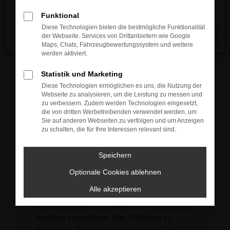
verhindern. Funktioniert die Seite in einem
Funktional
anderen Browser oder in einem privaten
Diese Technologien bieten die bestmögliche Funktionalität
Fenster?
der Webseite. Services von Drittanbietern wie Google
Schließen
Maps, Chats, Fahrzeugbewertungssystem und weitere
Starte dein Gerät neu.
werden aktiviert.
Das kann manchmal helfen,
vorübergehende Probleme zu beheben.
Statistik und Marketing
Diese Technologien ermöglichen es uns, die Nutzung der
Stelle sicher, dass dein Browser und dein
Webseite zu analysieren, um die Leistung zu messen und
Betriebssystem auf dem neuesten Stand
zu verbessern. Zudem werden Technologien eingesetzt,
die von dritten Werbetreibenden verwendet werden, um
sind.
Sie auf anderen Webseiten zu verfolgen und um Anzeigen
Veraltete Software birgt nicht nur ein
zu schalten, die für Ihre Interessen relevant sind.
Sicherheitsrisiko, sondern kann auch dazu
führen, dass bestimmte Funktionen nicht
Speichern
mehr unterstützt werden.
Optionale Cookies ablehnen
Wende dich an den Webseitenbetreiber.
Alle akzeptieren
Wenn du alle oben genannten Schritte
versucht hast, kontaktiere uns bitte. Wir
werden versuchen, das Problem zu