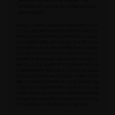
beheben. Du kannst uns diesen Text
schicken, um uns bei der Fehlersuche zu
unterstützen:
ewogICJuYW1lIjogIk5ldHdvcmtFcnJv
ciIsCiAgImNvbmZpZyI6IHsKICAgICJt
ZXRob2QiOiAiR0VUIiwKICAgICJ1cmwi
OiAiaHR0cHM6Ly9hcGkueC5ha3MtcHJv
ZC5hdWRhcmlzLm5ldC92MS9jbGllbnRz
LzIxOTAvd2Vic2l0ZS12ZWhpY2xlcy9L
UlhRNTA3Mj9maWVsZD1pbnRlcm5hbE51
bWJlciZ3ZWJzaXRlPTVlZjFmYmY5Yjkz
ZTU2NTM2MDZjMGZjNiIsCiAgICAiaGVh
ZGVycyI6IHt9LAogICAgImJvZHkiOiBu
dWxsLAogICAgImV4cGVjdCI6IHsKICAg
ICAgInJlc3BvbnNlVHlwZSI6ICIiCiAg
ICB9LAogICAgInRpbWVvdXQiOiAwLAog
ICAgInByb2dyZXNzIjogbnVsbCwKICAg
ICJyaXNreSI6IGZhbHNlCiAgfQp9