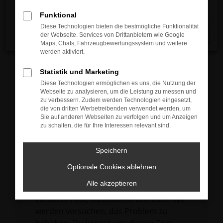
verhindern. Funktioniert die Seite in einem
Funktional
anderen Browser oder in einem privaten
Diese Technologien bieten die bestmögliche Funktionalität
Fenster?
der Webseite. Services von Drittanbietern wie Google
Schließen
Maps, Chats, Fahrzeugbewertungssystem und weitere
Starte dein Gerät neu.
werden aktiviert.
Das kann manchmal helfen,
vorübergehende Probleme zu beheben.
Statistik und Marketing
Diese Technologien ermöglichen es uns, die Nutzung der
Stelle sicher, dass dein Browser und dein
Webseite zu analysieren, um die Leistung zu messen und
Betriebssystem auf dem neuesten Stand
zu verbessern. Zudem werden Technologien eingesetzt,
die von dritten Werbetreibenden verwendet werden, um
sind.
Sie auf anderen Webseiten zu verfolgen und um Anzeigen
Veraltete Software birgt nicht nur ein
zu schalten, die für Ihre Interessen relevant sind.
Sicherheitsrisiko, sondern kann auch dazu
führen, dass bestimmte Funktionen nicht
Speichern
mehr unterstützt werden.
Optionale Cookies ablehnen
Wende dich an den Webseitenbetreiber.
Alle akzeptieren
Wenn du alle oben genannten Schritte
versucht hast, kontaktiere uns bitte. Wir
werden versuchen, das Problem zu