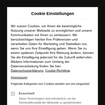
0
Zum
×
Achtung: Wichtige Mitteilung für Händler und
Hauptinhalt
Cookie Einstellungen
Kunden
springen
Startseite
Verkauf
Fahrzeug-Showroom
Wir nutzen Cookies, um Ihnen die bestmögliche
Wir möchten darüber informieren, dass betrügerische E-
Nutzung unserer Webseite zu ermöglichen und unsere
Mails im Umlauf sind, die in unserem Namen verschickt
Kommunikation mit Ihnen zu verbessern. Wir
berücksichtigen hierbei Ihre Präferenzen und
werden.
Fehler: Network Error
verarbeiten Daten für Marketing und Statistiken nur,
Diese E-Mails enthalten gefälschte Informationen (z.B.
wenn Sie uns Ihre Einwilligung geben. Wenn Sie zu
Rabattaktionen, Nachlässe, Sonderangebote) zu
Beim Laden ist ein Fehler aufgetreten.
einem späteren Zeitpunkt Ihre Meinung ändern, können
unseren Angeboten und sind nicht von ARNDT
Sie die Einwilligung jederzeit für die Zukunft widerrufen.
Hier sind ein paar Tipps, die dir helfen können:
Weitere Informationen zum Umfang der
autorisiert oder versandt.
Datenverarbeitung finden Sie hier:
Überprüfe deine Firewall und deine
Wir nehmen die Sicherheit unserer Kundinnen und
Datenschutzerklärung
,
Cookie-Richtlinie
.
Internetverbindung.
Kunden sehr ernst und möchten sicher vor
Impressum
Laden andere Webseiten, zum Beispiel
betrügerischen Aktivitäten schützen.
deine Suchmaschine?
Folgende Kategorien von Cookies werden von uns eingesetzt:
Wenn Sie unsicher sind, rufen Sie bitte einen unserer
Prüfe deine Browsererweiterungen.
Essentiell
Verkaufsberater an.
Manche Erweiterungen, wie Werbeblocker,
Diese Technologien sind erforderlich, um die
können das Laden bestimmter Seiten
Kernfunktionalität der Webseite zu gewährleisten.
Unsere Kontaktdaten