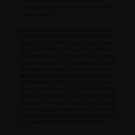
beheben. Du kannst uns diesen Text
schicken, um uns bei der Fehlersuche zu
unterstützen:
ewogICJuYW1lIjogIk5ldHdvcmtFcnJv
ciIsCiAgImNvbmZpZyI6IHsKICAgICJt
ZXRob2QiOiAiR0VUIiwKICAgICJ1cmwi
OiAiaHR0cHM6Ly9hcGkueC5ha3MtcHJv
ZC5hdWRhcmlzLm5ldC92MS9jbGllbnRz
LzIxOTAvd2Vic2l0ZS12ZWhpY2xlcy9F
VUtBNDgxOT9maWVsZD1pbnRlcm5hbE51
bWJlciZ3ZWJzaXRlPTVlZjFmYmY5Yjkz
ZTU2NTM2MDZjMGZjNiIsCiAgICAiaGVh
ZGVycyI6IHt9LAogICAgImJvZHkiOiBu
dWxsLAogICAgImV4cGVjdCI6IHsKICAg
ICAgInJlc3BvbnNlVHlwZSI6ICIiCiAg
ICB9LAogICAgInRpbWVvdXQiOiAwLAog
ICAgInByb2dyZXNzIjogbnVsbCwKICAg
ICJyaXNreSI6IGZhbHNlCiAgfQp9