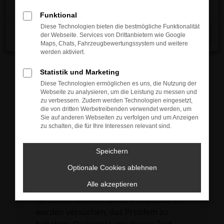
verhindern. Funktioniert die Seite in einem
Funktional
anderen Browser oder in einem privaten
Diese Technologien bieten die bestmögliche Funktionalität
Fenster?
der Webseite. Services von Drittanbietern wie Google
Schließen
Maps, Chats, Fahrzeugbewertungssystem und weitere
Starte dein Gerät neu.
werden aktiviert.
Das kann manchmal helfen,
vorübergehende Probleme zu beheben.
Statistik und Marketing
Diese Technologien ermöglichen es uns, die Nutzung der
Stelle sicher, dass dein Browser und dein
Webseite zu analysieren, um die Leistung zu messen und
Betriebssystem auf dem neuesten Stand
zu verbessern. Zudem werden Technologien eingesetzt,
die von dritten Werbetreibenden verwendet werden, um
sind.
Sie auf anderen Webseiten zu verfolgen und um Anzeigen
Veraltete Software birgt nicht nur ein
zu schalten, die für Ihre Interessen relevant sind.
Sicherheitsrisiko, sondern kann auch dazu
führen, dass bestimmte Funktionen nicht
Speichern
mehr unterstützt werden.
Optionale Cookies ablehnen
Wende dich an den Webseitenbetreiber.
Alle akzeptieren
Wenn du alle oben genannten Schritte
versucht hast, kontaktiere uns bitte. Wir
werden versuchen, das Problem zu