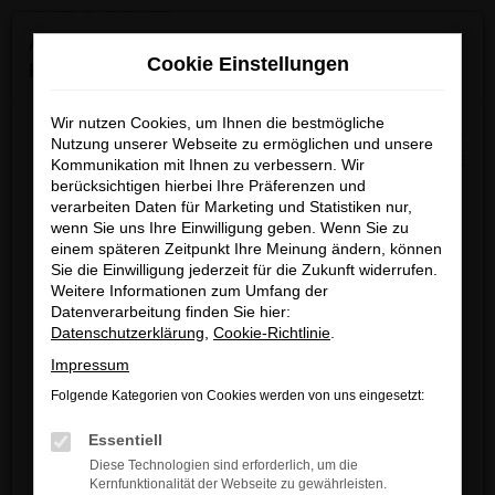
0
Zum
×
Achtung: Wichtige Mitteilung für Händler und
Hauptinhalt
Cookie Einstellungen
Kunden
springen
Startseite
Verkauf
Fahrzeug-Showroom
Wir nutzen Cookies, um Ihnen die bestmögliche
Wir möchten darüber informieren, dass betrügerische E-
Nutzung unserer Webseite zu ermöglichen und unsere
Mails im Umlauf sind, die in unserem Namen verschickt
Kommunikation mit Ihnen zu verbessern. Wir
berücksichtigen hierbei Ihre Präferenzen und
werden.
Fehler: Network Error
verarbeiten Daten für Marketing und Statistiken nur,
Diese E-Mails enthalten gefälschte Informationen (z.B.
wenn Sie uns Ihre Einwilligung geben. Wenn Sie zu
Rabattaktionen, Nachlässe, Sonderangebote) zu
Beim Laden ist ein Fehler aufgetreten.
einem späteren Zeitpunkt Ihre Meinung ändern, können
unseren Angeboten und sind nicht von ARNDT
Sie die Einwilligung jederzeit für die Zukunft widerrufen.
Hier sind ein paar Tipps, die dir helfen können:
Weitere Informationen zum Umfang der
autorisiert oder versandt.
Datenverarbeitung finden Sie hier:
Überprüfe deine Firewall und deine
Wir nehmen die Sicherheit unserer Kundinnen und
Datenschutzerklärung
,
Cookie-Richtlinie
.
Internetverbindung.
Kunden sehr ernst und möchten sicher vor
Impressum
Laden andere Webseiten, zum Beispiel
betrügerischen Aktivitäten schützen.
deine Suchmaschine?
Folgende Kategorien von Cookies werden von uns eingesetzt:
Wenn Sie unsicher sind, rufen Sie bitte einen unserer
Prüfe deine Browsererweiterungen.
Essentiell
Verkaufsberater an.
Manche Erweiterungen, wie Werbeblocker,
Diese Technologien sind erforderlich, um die
können das Laden bestimmter Seiten
Kernfunktionalität der Webseite zu gewährleisten.
Unsere Kontaktdaten