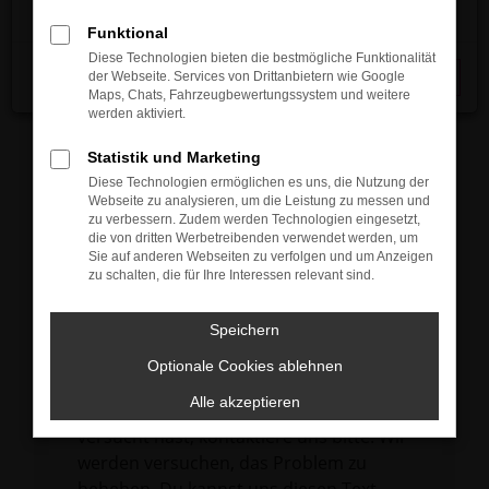
verhindern. Funktioniert die Seite in einem
Funktional
anderen Browser oder in einem privaten
Diese Technologien bieten die bestmögliche Funktionalität
Fenster?
der Webseite. Services von Drittanbietern wie Google
Schließen
Maps, Chats, Fahrzeugbewertungssystem und weitere
Starte dein Gerät neu.
werden aktiviert.
Das kann manchmal helfen,
vorübergehende Probleme zu beheben.
Statistik und Marketing
Diese Technologien ermöglichen es uns, die Nutzung der
Stelle sicher, dass dein Browser und dein
Webseite zu analysieren, um die Leistung zu messen und
Betriebssystem auf dem neuesten Stand
zu verbessern. Zudem werden Technologien eingesetzt,
die von dritten Werbetreibenden verwendet werden, um
sind.
Sie auf anderen Webseiten zu verfolgen und um Anzeigen
Veraltete Software birgt nicht nur ein
zu schalten, die für Ihre Interessen relevant sind.
Sicherheitsrisiko, sondern kann auch dazu
führen, dass bestimmte Funktionen nicht
Speichern
mehr unterstützt werden.
Optionale Cookies ablehnen
Wende dich an den Webseitenbetreiber.
Alle akzeptieren
Wenn du alle oben genannten Schritte
versucht hast, kontaktiere uns bitte. Wir
werden versuchen, das Problem zu