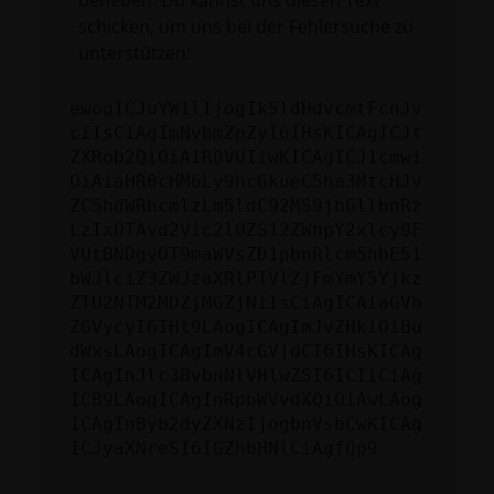
beheben. Du kannst uns diesen Text
schicken, um uns bei der Fehlersuche zu
unterstützen:
ewogICJuYW1lIjogIk5ldHdvcmtFcnJv
ciIsCiAgImNvbmZpZyI6IHsKICAgICJt
ZXRob2QiOiAiR0VUIiwKICAgICJ1cmwi
OiAiaHR0cHM6Ly9hcGkueC5ha3MtcHJv
ZC5hdWRhcmlzLm5ldC92MS9jbGllbnRz
LzIxOTAvd2Vic2l0ZS12ZWhpY2xlcy9F
VUtBNDgyOT9maWVsZD1pbnRlcm5hbE51
bWJlciZ3ZWJzaXRlPTVlZjFmYmY5Yjkz
ZTU2NTM2MDZjMGZjNiIsCiAgICAiaGVh
ZGVycyI6IHt9LAogICAgImJvZHkiOiBu
dWxsLAogICAgImV4cGVjdCI6IHsKICAg
ICAgInJlc3BvbnNlVHlwZSI6ICIiCiAg
ICB9LAogICAgInRpbWVvdXQiOiAwLAog
ICAgInByb2dyZXNzIjogbnVsbCwKICAg
ICJyaXNreSI6IGZhbHNlCiAgfQp9