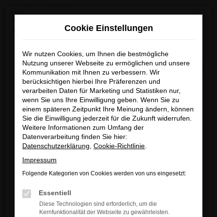
0
Zum
×
Achtung: Wichtige Mitteilung für Händler und
Hauptinhalt
Cookie Einstellungen
Kunden
springen
Startseite
Verkauf
Fahrzeug-Showroom
Wir nutzen Cookies, um Ihnen die bestmögliche
Wir möchten darüber informieren, dass betrügerische E-
Nutzung unserer Webseite zu ermöglichen und unsere
Mails im Umlauf sind, die in unserem Namen verschickt
Kommunikation mit Ihnen zu verbessern. Wir
berücksichtigen hierbei Ihre Präferenzen und
werden.
Fehler: Network Error
verarbeiten Daten für Marketing und Statistiken nur,
Diese E-Mails enthalten gefälschte Informationen (z.B.
wenn Sie uns Ihre Einwilligung geben. Wenn Sie zu
Rabattaktionen, Nachlässe, Sonderangebote) zu
Beim Laden ist ein Fehler aufgetreten.
einem späteren Zeitpunkt Ihre Meinung ändern, können
unseren Angeboten und sind nicht von ARNDT
Sie die Einwilligung jederzeit für die Zukunft widerrufen.
Hier sind ein paar Tipps, die dir helfen können:
Weitere Informationen zum Umfang der
autorisiert oder versandt.
Datenverarbeitung finden Sie hier:
Überprüfe deine Firewall und deine
Wir nehmen die Sicherheit unserer Kundinnen und
Datenschutzerklärung
,
Cookie-Richtlinie
.
Internetverbindung.
Kunden sehr ernst und möchten sicher vor
Impressum
Laden andere Webseiten, zum Beispiel
betrügerischen Aktivitäten schützen.
deine Suchmaschine?
Folgende Kategorien von Cookies werden von uns eingesetzt:
Wenn Sie unsicher sind, rufen Sie bitte einen unserer
Prüfe deine Browsererweiterungen.
Essentiell
Verkaufsberater an.
Manche Erweiterungen, wie Werbeblocker,
Diese Technologien sind erforderlich, um die
können das Laden bestimmter Seiten
Kernfunktionalität der Webseite zu gewährleisten.
Unsere Kontaktdaten